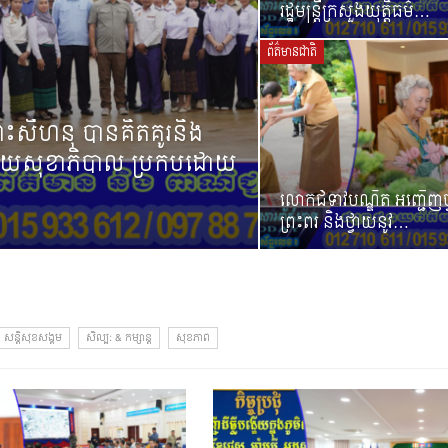
រដ្ឋមន្ត្រីក្រសួងយុត្តិធម៌…
ព័ត៌មានជាតិ
ព្រះសីហនុ បានគិតគូរនិង
វិស័យសុខាភិបាល ប្រកបដោយ
លោកជំទាវបណ្ឌិត អញ្ជើញថ
ព្រះពរ និងថ្វាយនូវ…
សន្តិសុខសង្គម
សិល្ប: & កម្សាន្ត
សុខភាព