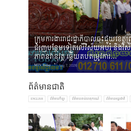
ក្រុមការងាររាជរដ្ឋាភិបាលចុះជួយខេត្ត
ជំរុញបន្ថែមទៀតលើវិស័យអប់រំ និង
ភាពនវានុវត្ត ឆ្លើយតបតម្រូវការ…
MTV Today
Aug 7, 2026
ព័ត៌មានជាតិ
ENGLISH
ព័ត៌មានកីឡា
ព័ត៌មានទាន់ហេតុការណ៍
ព័ត៌មានអន្តរជាតិ