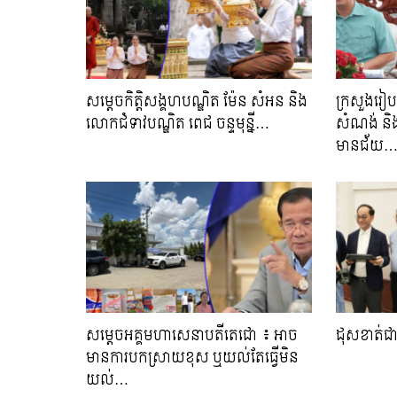
សម្តេចកិត្តិសង្គហបណ្ឌិត ម៉ែន សំអន និង
ក្រសួងរៀប
លោកជំទាវបណ្ឌិត ពេជ ចន្ទមុន្នី…
សំណង់ និង
មានជ័យ
សម្តេចអគ្គមហាសេនាបតីតេជោ ៖ អាច
ដុសខាត់ជា
មានការបកស្រាយខុស ឬយល់តែធ្វើមិន
យល់…