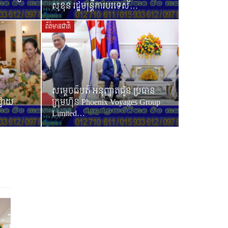
សុខុន រដ្ឋមន្រ្តីការបរទេស…
ព័ត៌មានជាតិ
សម្តេចធិបតី អនុញ្ញាតជូន ប្រធាន
្វាយ
ក្រុមហ៊ុន Phoenix Voyages Group
Limited…