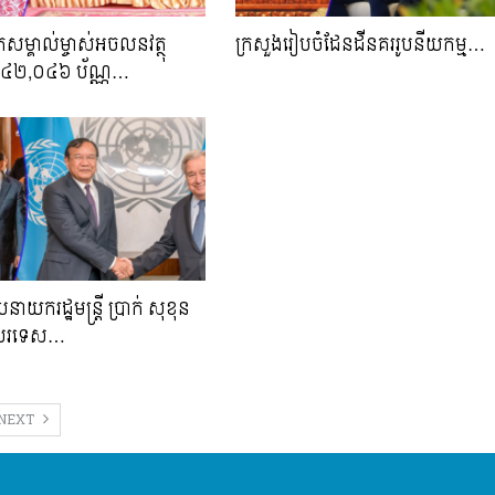
្រសម្គាល់ម្ចាស់អចលនវត្ថុ
ក្រសួង​រៀប​ចំ​ដែនដី​នគរ​រូប​នីយកម្ម​…
 ៤២,០៤៦​ ប័ណ្ណ​…
ាយករដ្ឋមន្ត្រី ប្រាក់ សុខុន
ីការបរទេស…
NEXT