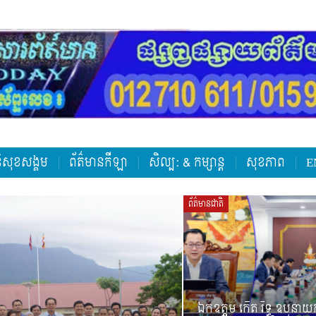
តិសុខសង្គម
ព័ត៌មានកីឡា
សិល្ប: & កម្សាន្ត
សុខភាព
E
ព័ត៌មានជាតិ
ឯកឧត្តម កើត រិទ្ធ ឧបនាយករដ្