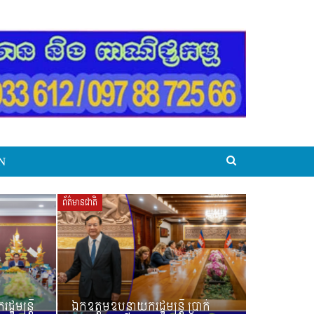
N
ព័ត៌មានជាតិ
ឋមន្ត្រី
ឯកឧត្តមឧបនាយករដ្ឋមន្រ្តី ប្រាក់