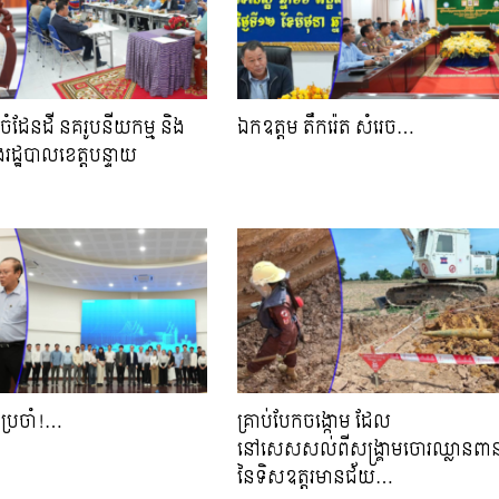
ចំដែនដី នគរូបនីយកម្ម និង
ឯកឧត្តម​ តឹករ៉េត សំរេច​…
រដ្ឋបាលខេត្តបន្ទាយ
…
ប្រចាំ!…
គ្រាប់បែកចង្កោម ដែល
នៅសេសសល់ពីសង្គ្រាមចោរឈ្លានពា
នៃទិសឧត្តរមានជ័យ…