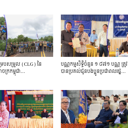
សម្របសម្រួល (CLG) នៃ
បណ្ណកម្មសិទ្ធិចំនួន ១ ៨៧១ បណ្ណ ត្រូវ
ាចក្រកម្ពុជា…
បានប្រគល់ជូនបងប្អូនប្រជាពលរដ្ឋ…