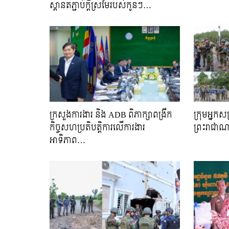
ស្ពានតភ្ជាប់ក្តីស្រមៃរបស់កូនៗ…
ក្រសួងការងារ និង ADB ពិភាក្សាពង្រីក
ក្រុមអ្នក
កិច្ចសហប្រតិបត្តិការលើការងារ
ព្រះរាជាណ
អាទិភាព…