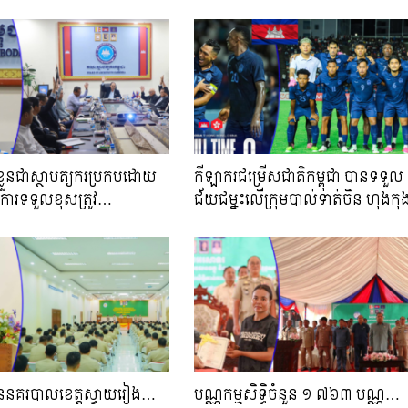
យខ្លួនជាស្ថាបត្យករប្រកបដោយ
កីឡាករ​ជម្រេីសជាតិកម្ពុជា​ បានទទួល
 និងការទទួលខុសត្រូវ​…
ជ័យជម្នះលើក្រុមបាល់ទាត់ចិន ហុងក
ឋាននគរបាលខេត្តស្វាយរៀង​…
បណ្ណកម្មសិទ្ធិចំនួន ១ ៧៦៣ បណ្ណ…