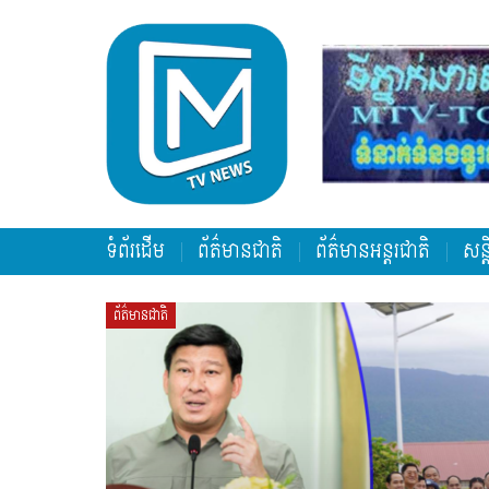
ទំព័រដើម
ព័ត៌មានជាតិ
ព័ត៌មានអន្តរជាតិ
សន្
ព័ត៌មានជាតិ