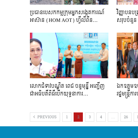
ប្រធានបេសកកម្មក្រុមអ្នកសង្កេតការណ៍
វិញ្ញាបនបត
អាស៊ាន (HOM AOT) ហ្វីលីពីន…
សរុបចំនួន
លោកជំទាវបណ្ឌិត ពេជ ចន្ទមុន្នី អញ្ជើញ
ឯកឧត្តមឧបន
ជាអធិបតីពិធីបើកយុទ្ធនាការ…
រដ្ឋមន្ត្រ
PREVIOUS
1
2
3
4
…
26