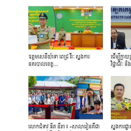
ឧត្តមសេនីយ៍ទោ ពេជ្រ វីរៈ ស្នងការ
ដើម្បីក្លា
នគរបាលខេត្ត…
វិជ្ជាជីវៈ​
លោកជំទាវ ឌិត នីតា៖ «សាលារៀនគឺជា
ស្នងការដ្