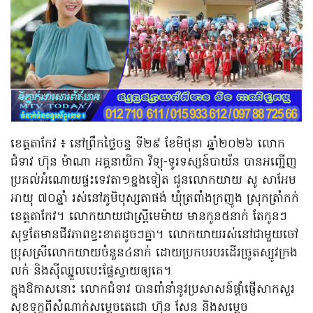
ខេត្តតាកែវ ៖ នៅព្រឹកថ្ងៃចន្ទ ទី២៩ ខែមិថុនា ឆ្នាំ២០២៦ លោក
ជំទាវ ហ៊ុន ម៉ាណា អគ្គនាយិកា វិទ្យុ-ទូរទស្សន៍បាយ័ន បានអញ្ជើញ
ប្រគល់អំណោយផ្ទះទេវតា១ខ្នងទៀត ជូនលោកយាយ សូ សាអែម
អាយុ ៧០ឆ្នាំ រស់នៅភូមិបុស្សតាផង់ ឃុំត្រពាំងក្រញូង ស្រុកត្រាំកក់
ខេត្តតាកែវ។ លោកយាយជាស្ត្រីមេម៉ាយ មានកូន៥នាក់ តែកូនៗ
សុទ្ធតែមានជីវភាពខ្វះខាតដូចៗគ្នា។ លោកយាយរស់នៅជាមួយចៅ
ប្រុសស្រីលោកយាយចំនួន៤នាក់ ដោយប្រកបរបរដើរច្រូតស្បូវក្រង
លក់ និងស៊ីឈ្នួលបេះផ្លែស្វាយឲ្យគេ។
ក្នុងឱកាសនោះ លោកជំទាវ បានពាំនាំនូវប្រសាសន៍ផ្តាំផ្ញើសាកសួរ
សុខទុក្ខពីសំណាក់សម្តេចតេជោ ហ៊ុន សែន និងសម្តេច