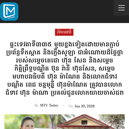
ព័ត៌មានជាតិ
ផ្ទះទេវតាទី៣៣៥ មួយខ្នងទៀតដោយមានភ្ជាប់
ប្រព័ន្ធទឹកស្អាត និងភ្លើងសូឡា ជាអំណោយដ៏ថ្លៃថ្លា
របស់សម្តេចតេជោ ហ៊ុន សែន និងសម្តេច
កិត្តិព្រឹទ្ធបណ្ឌិត ប៊ុន រ៉ានី ហ៊ុនសែន, សម្ដេច
មហាបវរធិបតី ហ៊ុន ម៉ាណែត និងលោកជំទាវ
បណ្ឌិត ពេជ ចន្ទមុន្នី ហ៊ុនម៉ាណែត ត្រូវបានលោក
ជំទាវ ហ៊ុន ម៉ាណា ប្រគល់ជូនលោកយាយចាស់ជរា
By
MTV Today
On
Jun 30, 2026