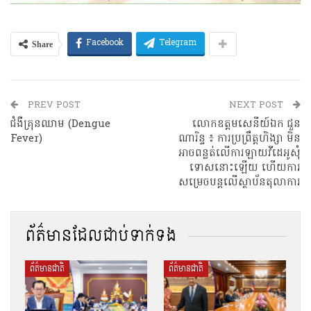
Share
Facebook
Telegram
PREV POST
NEXT POST
ជំងឺគ្រុនឈាម (Dengue
លោកឧត្តមសេនីយ៍ឯក ជួន
Fever)
ណារិន្ទ ៖ ការប្រព្រឹត្តហិង្សា មិន
អាចពន្លត់លើការឡាយវីដេអូសុំ
ទោសនោះឡើយ ហើយការ
សម្រេចបន្តលើស្ថាប័នតុលាការ
ព័ត៌មានដែលជាប់ទាក់ទង
ព័ត៌មានជាតិ
ព័ត៌មានជាតិ