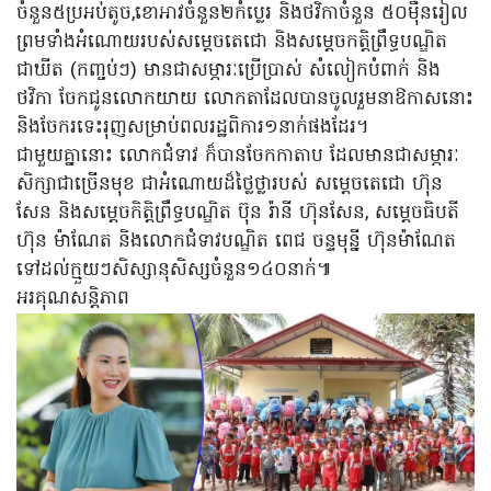
ចំនួន៥ប្រអប់តូច,ខោអាវចំនួន២កំប្លេរ និងថវិកាចំនួន ៥០ម៉ឺនរៀល
ព្រមទាំងអំណោយរបស់សម្ដេចតេជោ និងសម្ដេចកត្តិព្រឹទ្ធបណ្ឌិត
ជាឃីត (កញ្ចប់ៗ) មានជាសម្ភារៈប្រើប្រាស់ សំលៀកបំពាក់ និង
ថវិកា ចែកជូនលោកយាយ លោកតាដែលបានចូលរួមនាឱកាសនោះ
និងចែករទេះរុញសម្រាប់ពលរដ្ឋពិការ១នាក់ផងដែរ។
ជាមួយគ្នានោះ លោកជំទាវ ក៏បានចែកកាតាប ដែលមានជាសម្ភារៈ
សិក្សាជាច្រើនមុខ ជាអំណោយដ៏ថ្លៃថ្លារបស់ សម្ដេចតេជោ ហ៊ុន
សែន និងសម្ដេចកិត្តិព្រឹទ្ធបណ្ឌិត ប៊ុន រ៉ានី ហ៊ុនសែន, សម្ដេចធិបតី
ហ៊ុន ម៉ាណែត និងលោកជំទាវបណ្ឌិត ពេជ ចន្ទមុន្នី ហ៊ុនម៉ាណែត
ទៅដល់ក្មួយៗសិស្សានុសិស្សចំនួន១៤០នាក់៕
អរគុណសន្តិភាព