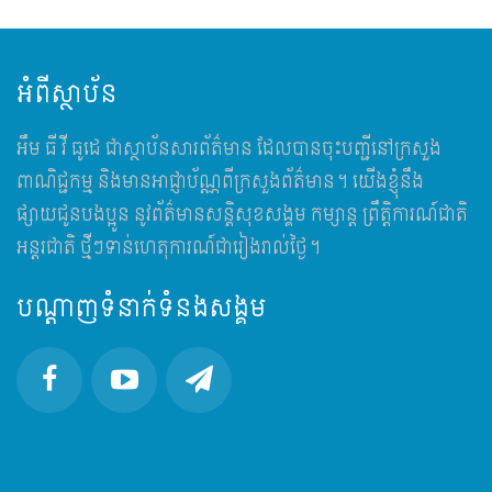
អំពីស្ថាប័ន
អឹម​ ធី វី ធូដេ ជាស្ថាប័នសារព័ត៌មាន ដែលបានចុះបញ្ជីនៅក្រសួង
ពាណិជ្ជកម្ម និងមានអាជ្ញាប័ណ្ណពីក្រសួងព័ត៌មាន។ យើងខ្ញុំនឹង
ផ្សាយជូនបងប្អូន នូវព័ត៌មានសន្តិសុខសង្គម កម្សាន្ត ព្រឹត្តិការណ៍ជាតិ
អន្តរជាតិ ថ្មីៗទាន់ហេតុការណ៍ជារៀងរាល់ថ្ងៃ។
បណ្តាញទំនាក់ទំនងសង្គម