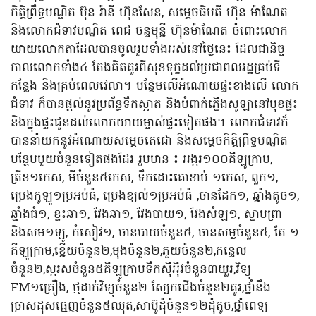
កិត្តិព្រឹទ្ធបណ្ឌិត ប៊ុន រ៉ានី ហ៊ុនសែន, សម្តេចធិបតី ហ៊ុន ម៉ាណែត
និងលោកជំទាវបណ្ឌិត ពេជ ចន្ទមុន្នី ហ៊ុនម៉ាណែត ចំពោះលោក
យាយលោកតាដែលបានចូលរួមទាំងអស់នៅថ្ងៃនេះ ដែលជានិច្ច
កាលលោកទាំង៤ តែងគិតគូរពីសុខទុក្ខដល់ប្រជាពលរដ្ឋគ្រប់ទី
កន្លែង និងគ្រប់ពេលវេលា។ បន្ថែមលើអំណោយផ្ទះខាងលើ លោក
ជំទាវ ក៏បានផ្តល់នូវប្រព័ន្ធទឹកស្អាត និងបំពាក់ភ្លើងសូឡានៅមុខផ្ទះ
និងក្នុងផ្ទះជូនដល់លោកយាយម្ចាស់ផ្ទះទៀតផង។ លោកជំទាវក៏
បាននាំយកនូវអំណោយសម្តេចតេជោ និងសម្តេចកិត្តិព្រឹទ្ធបណ្ឌិត
បន្ថែមមួយចំនួនទៀតផងដែរ រួមមាន ៖ អង្ករ១០០គីឡូក្រាម,
ត្រីខ១កេស, មីចំនួន៥កេស, ទឹកដោះគោខាប់ ១កេស, ពួក១,
ប្រេងកូឡូ១ប្រអប់ធំ, ប្រេងខ្យល់១ប្រអប់ធំ ,ចានដែក១, ឆ្នាំងតូច១,
ឆ្នាំងធំ១, ខ្ទះឆា១, វែងឆា១, វែងបាយ១, វែងសំឡ១, ស្លាបព្រា
និងសម១ឡូ, កំសៀវ១, ចានបាយចំនួន៥, ចានសម្លចំនួន៥, តែ ១
គីឡូក្រាម,ខ្នើយចំនួន២,មុងចំនួន២,ភួយចំនួន២,កន្ទេល
ចំនួន២,ស្ករសចំនួន៥គីឡូក្រាមទឹកស៊ីអុីវចំនួន៣យួរ,វិទ្យុ
FM១គ្រឿង, ថ្មដាក់វិទ្យុចំនួន២ ស្បែកជើងចំនួន២គូរ,ថ្នាំនឹង
ច្រាសដុសធ្មេញចំនួន៥ឈុត,សាប៊ូដុំចំនួន១២ដុំតូច,ថ្នាំពេទ្យ