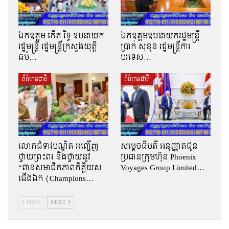
ឯកឧត្តម កើត រិទ្ធ ឧបនាយក
ឯកឧត្តមឧបនាយករដ្ឋមន្រ្តី
រដ្ឋមន្ត្រី រដ្ឋមន្ត្រីក្រសួងយុត្តិ
ប្រាក់ សុខុន រដ្ឋមន្រ្តីការ
ធម៌…
បរទេស…
ព័ត៌មានជាតិ
ព័ត៌មានជាតិ
លោកជំទាវបណ្ឌិត អញ្ជើញ
សម្តេចធិបតី អនុញ្ញាតជូន
ថ្វាយព្រះពរ និងថ្វាយនូវ
ប្រធានក្រុមហ៊ុន Phoenix
“ពានសមាជិកភាពកិត្តិយស
Voyages Group Limited…
ជើងឯក (Champions…
PREV
NEXT