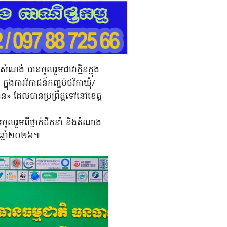
ណង់ បានចូលរួមជាវាគ្មិនក្នុង
ក្នុងការវិភាជន៍កញ្ចប់ថវិកាឃុំ/
ាន» ដែលបានប្រព្រឹត្តទៅនៅខេត្ត
ចូលរួមពីថ្នាក់ដឹកនាំ និងតំណាង
ដា ឆ្នាំ​២០២៦៕