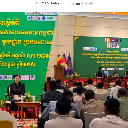
By
MTV Today
On
Jul 7, 2026