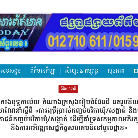
តិសុខសង្គម
ព័ត៌មានកីឡា
សិល្ប: & កម្សាន្ត
សុខភាព
E
ព័ត៌មានជាតិ
ករងខុទ្ទកាល័យ តំណាងក្រសួងរៀបចំដែនដី នគរូបនីយ
សាលាណែនាំស្តីពី «ការប្រើប្រាស់កញ្ចប់ថវិកាឃុំ/សង្កាត់ ន
ការវិភាជន៍កញ្ចប់ថវិកាឃុំ/សង្កាត់ ដើម្បីគាំទ្រសកម្មភា
និងការអភិវឌ្ឍសេដ្ឋកិច្ចសហគមន៍នៅមូលដ្ឋាន»