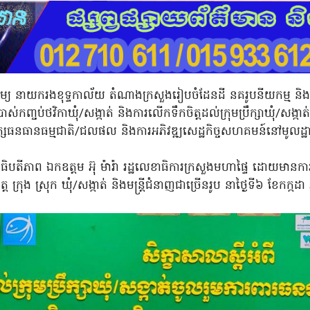
យ នាយករងខុទ្ទកាល័យ តំណាងក្រសួងរៀបចំដែនដី នគរូបនីយកម្ម និងសំ
ាស់កញ្ចប់ថវិកាឃុំ/សង្កាត់ និងការលើកទឹកចិត្តដល់ក្រុមប្រឹក្សាឃុំ/សង្កាត់ 
ភិរក្សធនធានធម្មជាតិ/ជលផល និងការអភិវឌ្ឍសេដ្ឋកិច្ចសហគមន៍នៅមូលដ្ឋ
អធិបតីភាព ឯកឧត្តម អ៊ុ ម៉ារ៉ា រដ្ឋលេខាធិការក្រសួងមហាផ្ទៃ ដោយមានការ
្ត ក្រុង ស្រុក ឃុំ/សង្កាត់ និងមន្ត្រីជំនាញជាច្រើនរូប នាថ្ងៃ​ទី​៦ ខែ​កក្ក