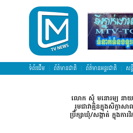
ទំព័រដើម
ព័ត៌មានជាតិ
ព័ត៌មានអន្តរជាតិ
សន្
លោក សុំ មនោរម្យ នាយ
រួមជាវាគ្មិនក្នុងសិក្ខា
ប្រឹក្សាឃុំ/សង្កាត់ ក្នុង