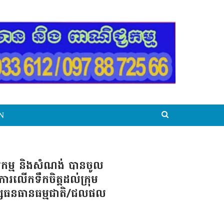
N
កម្ម និងសំណង់ បានចូល
ិងការលើកទឹកចិត្តដល់ក្រុម
ពអភិរក្សធនធានធម្មជាតិ/ជលផល