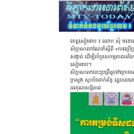
ខេត្តសៀមរាប ៖ លោក សុំ មនោរម្
សិក្ខាសាលាណែនាំស្តីពី «ការប្រើប្រ
សង្កាត់ ដើម្បីគាំទ្រសកម្មភាពអ
សៀមរាប។
សិក្ខាសាលានេះប្រព្រឹត្តទៅក្រោម
ក្រសួង ស្ថាប័នពាក់ព័ន្ធ រដ្ឋបាលខេត
អរគុណសន្តិភាព