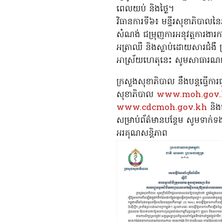
ពេលយប់ និងថ្ងៃ។
វិធានការទី៦៖ មន្ទីរសុខាភិបាលនៃរ
សំណង់ ជម្រុញការអនុវត្តការងារកាត
អត្រាឈឺ និងស្លាប់ដោយសារជំងឺ
អាស្រ័យហេតុនេះ សូមសាធារណជន
ក្រសួងសុខាភិបាល នឹងបន្តធ្វើក
សុខាភិបាល
www.moh.gov
www.cdcmoh.gov.kh
និងគ
សម្រាប់ព័ត៌មានបន្ថែម សូមទា
អរគុណសន្តិភាព