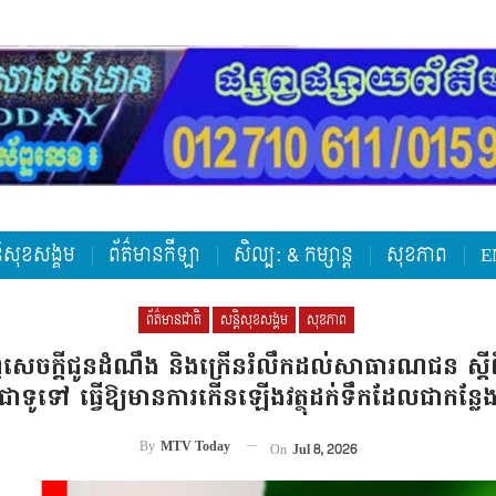
តិសុខសង្គម
ព័ត៌មានកីឡា
សិល្ប: & កម្សាន្ត
សុខភាព
E
ព័ត៌មានជាតិ
សន្តិសុខសង្គម
សុខភាព
េចក្តីជូនដំណឹង និងក្រើនរំលឹកដល់សាធារណជន ស្ដីពី 
ាជាទូទៅ ធ្វើឱ្យមានការកើនឡើងវត្ថុដក់ទឹកដែលជាកន្លែង
By
MTV Today
On
Jul 8, 2026