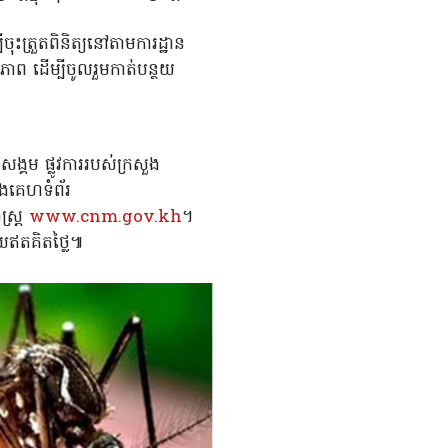
ចុះត្រួតពិនិត្យនៅតាមការដ្ឋាន
ធភាព ដើម្បីចូលរួមកាត់បន្ថយ
្គម ផ្លូវការរបស់ក្រសួង
និងគេហទំព័រ
ស្ត្រ
www.cnm.gov.kh
។
យឥតគិតថ្លៃ៕