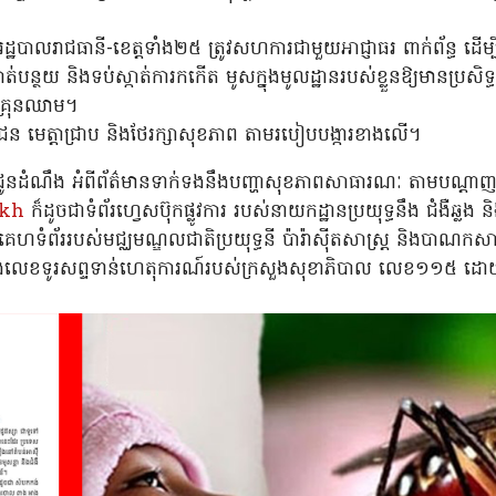
ដ្ឋបាលរាជធានី-ខេត្តទាំង២៥ ត្រូវសហការជាមួយអាជ្ញាធរ ពាក់ព័ន្ធ ដើម្បី
់បន្ថយ និងទប់ស្កាត់ការកកើត មូសក្នុងមូលដ្ឋានរបស់ខ្លួនឱ្យមានប្រសិទ្
 គ្រុនឈាម។
 មេត្តាជ្រាប និងថែរក្សាសុខភាព តាមរបៀបបង្ការខាងលើ។
ារជូនដំណឹង អំពីព័ត៌មានទាក់ទងនឹងបញ្ហាសុខភាពសាធារណៈ តាមបណ្តាញសង
.kh
ក៏ដូចជាទំព័រហ្វេសប៊ុកផ្លូវការ របស់នាយកដ្ឋានប្រយុទ្ធនឹង ជំងឺឆ្លង 
េហទំព័ររបស់មជ្ឈមណ្ឌលជាតិប្រយុទ្ធនី ប៉ារ៉ាស៊ីតសាស្ត្រ និងបាណកសា
ក់ទងលេខទូរសព្ទទាន់ហេតុការណ៍របស់ក្រសួងសុខាភិបាល លេខ១១៥ ដោ