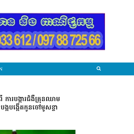
N
ការបង្ការជំងឺគ្រុនឈាម
បង្កបង្កើតកូនចៅមូសខ្លា