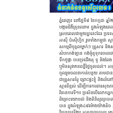
ភ្នំពេញ៖ នៅថ្ងៃទី៨ ខែកក្កដា 
បង្ការជំងឺគ្រុនឈាម ក្នុងអំឡុងព
ស្របពេលជាមួយគ្នានេះដែរ ប្រទ
អាស៊ី ប៉ាស៊ីហ្វិក រួមទាំងកម្ពុ
សកម្មពីបុគ្គលម្នាក់ៗ គ្រួសារ និ
សំបកកង់ឡាន កង់ម៉ូតូទុកចោល
ទឹកថូផ្កា ចានទ្រជើងតុ ទូ និងពែង
ឬមិនសូវមានពន្លឺថ្ងៃចូលដល់។ អាស
ចូលរួមចលនាកាត់បន្ថយ តាមដាន និង
ជាគ្រួសារគំរូ ព្រោះផ្ទះខ្ញុំ និងល
ស្មារតីខ្ពស់ ដើម្បីការការពារសុខ
វិធានការទី១៖ ប្រសិនបើលោកអ្នកឬ
ពិគ្រោះយោបល់ និងពិនិត្យព្យា
បាន ក្នុងអំឡុង៤៨ម៉ោងយ៉ាងតិ
វិធានការទី២៖ អាណាព្យាបាល មាតាបិ