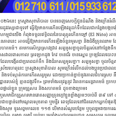
ឆ្នាំ២០២៦នេះ ក្រសួងសុខាភិបាល បានចេញសេចក្តីជូនដំណឹង និងក្រើនរំ
េលរដូវវស្សាជាទូទៅ ធ្វើឱ្យមានការកើនឡើងវត្ថុដក់ទឹកដែលជាកន្លែងបង្កបង
េសកម្ពុជាយើង កំពុងទទួលឥទ្ធិពលនៃបាតុភូតកើនកម្ដៅ (El Niño) អា
ជា ស្ថានភាពនេះ អាចធ្វើឱ្យមានការកើនឡើងចំនួនមូសខ្លា និងជំងឺគ្រុនឈ
ងសហគមន៍។ តាមការសិក្សាស្រាវជ្រាវ សត្វមូសខ្លាចូលចិត្តរស់នៅកន្លែងទឹកដ
ពាសវាលពាសកាល ត្រឡោកដូង កែវ ចានជ័រ ចានស្នោរ ក្រឡដែលបោះប
 ដែលបង្កើតជាប្រភពដក់ទឹក និងជំរកសត្វមូសខ្លា។ សត្វមូសខ្លា ចូលចិត្តស
្រ័យហេតុនេះ ក្រសួងសុខាភិបាល សូមក្រើនរំលឹកដល់បងប្អូនប្រជាពលរដ្ឋ 
ទប់ស្កាត់ការកកើតសត្វមូស ដោយប្រកាន់ខ្ជាប់នូវគោលជំហរស្រប នឹងពាក្យ
ំនៅដ្ឋានរបស់ខ្ញុំ គ្មានដង្កូវទឹក» ព្រមទាំងអនុវត្តនូវ វិធានការអន្តរាគមន
ភាពផ្ទាល់ខ្លួន ក្រុមគ្រួសារ និងសហគមន៍ ដូចខាងក្រោម៖
សមាជិកគ្រួសារមានរោគសញ្ញាគ្រុនក្តៅខ្លួនខ្លាំងភ្លាមៗចាប់ពី ៣៩ ទ
បាលជាបន្ទាន់នៅមណ្ឌលសុខភាព ឬមន្ទីរ ពេទ្យដែលនៅជិតលោកអ្នកបំផុត
ច និងសូម ទូរសព្ទមកលេខ ១១៥ បើមានសំណួរបន្ថែម ឬចូលរួមរាយការ
តា កុមារា កុមារី គ្រប់រូប រួមទាំងអាជ្ញាធរមូលដ្ឋាន សូមសកម្ម ចូលរួមក