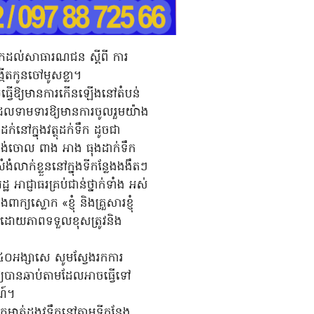
លឹកដល់សាធារណជន ស្ដីពី ការ
្កើតកូនចៅមូសខ្លា។
ចធ្វើឱ្យមានការកើនឡើងនៅតំបន់
ាម ដែលទាមទារឱ្យមានការចូលរួមយ៉ាង
ក់នៅក្នុងវត្ថុដក់ទឹក ដូចជា
ង់ចោល ពាង អាង ធុងដាក់ទឹក
ំងំលាក់ខ្លួននៅក្នុងទីកន្លែងងងឹតៗ
អាជ្ញាធរគ្រប់ជាន់ថ្នាក់ទាំង អស់
ស្លោក «ខ្ញុំ និងគ្រួសារខ្ញុំ
៍ ប្រកបដោយភាពទទួលខុសត្រូវនិង
ៅ ៤០អង្សាសេ សូមស្វែងរកការ
ឱ្យបានឆាប់តាមដែលអាចធ្វើទៅ
ណ៍។
ម្ចាត់ដង្កូវទឹកនៅតាមទីកន្លែង