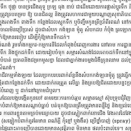
 ថូផ្កា ចានទ្រជើងតុទូ ក្រឡ ធុង ខាប់ ជាដើមដោយការផ្លាស់ប្តូរទឹក 
ត្រូវគ្របគម្រប ឱ្យ បានជិតល្អ និងត្រូវសហការជាមួយបណ្តាញសុខាភិបាលន
នុងអាងទឹក ពាងទឹក កន្លែងដែលស្តុកទឹក ឬចិញ្ចឹមកូនត្រីប្រាំពីរពណ៌ ន
ោលមិនប្រើប្រាស់ ដូចជាសំបក កង់ឡាន ម៉ូតូ សំបកដប កំប៉ុង ត្រឡោក ដ
់ឱ្យមានរបៀប ដើម្បីកុំឱ្យមានទឹកដក់។
នសំណង់ រួមទាំងកម្មករ-កម្មការនីដែលកំពុងបំពេញការងារ នៅតាម ការដ្ឋ
ដក់ទឹក និងថ្លុកដក់ទឹក ដោយរៀបចំទុក សម្ភារសំណង់ដែលអាចដក់ទឹកនៅក្នុ
បំបាត់ ប្រភពនិងជម្រកមូសខ្លា ដែលជាភ្នាក់ងារចម្លងជំងឺគ្រុនឈាម ដ
ានសំណង់។
អាជីវកម្មទាំងឡាយ ដែលប្រកបរបរពាក់ព័ន្ធនឹងសំបកកង់ឡានម៉ូតូ ត្រូវធ្វ
តជាកន្លែងដក់ទឹក ដោយដាក់គរត្រួត លើគ្នា និងគ្របឱ្យជិតដោយបន្ទះក្តា
ដីបំពេញ ឬ ដាក់នៅក្រោមដំបូល។
ដែលបង្កបង្កើតកូនចៅ តាមរយៈការកាប់ឆ្ការ សម្អាតស្មៅ ស៊ុបទ្រុបជុំវិញ
បំពាក់ឱ្យមានសណ្តាប់ធ្នាប់ បត់ទុកឱ្យបានត្រឹមត្រូវមានពន្លឺថ្ងៃ និងខ្យល់
ការ ការពារខ្លួនតាមគ្រប់មធ្យោបាយ ដូចជាស្លៀកពាក់ខោជើង វែងអាវដៃវ
សម្លៀកបំពាក់គួរតែមាន ពណ៌ភ្លឺ កុំខ្មៅ ឬងងឹត) ប្រើថ្នាំបាញ់ (spra
មានផ្ទៃពោះអាចប្រើបានដោយមានសុវត្ថិភាព មិនមាន ផលប៉ះពាល់ទេ។ សម្រា