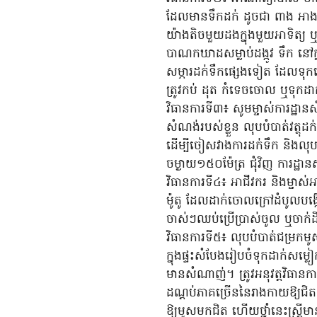
ដែលមានទឹកដក់ ដូចជា ពាង អាងទឹក
យ៉ាងតិចមួយដងក្នុងមួយអាទិត្យ ឬ
បាណកឃាដសម្លាប់ដង្កូវ ទឹក នៅក្
សម្ភារដក់ទឹកផ្សេងទៀត ដែលទុកច
ត្រូវកប់ ដុត កំទេចចោល ឬទុកដាក
វិធានការទី៣៖ សូមម្ចាស់ការដ្ឋា
សំណង់របស់ខ្លួន លុបបំបាត់វត្ថុ
ដើម្បីចៀសវាងការដក់ទឹក និងលុប
ចម្ងាយ១៥០ម៉ែត្រ ជុំវិញ ការដ្ឋ
វិធានការទី៤៖ អាជីវករ និងម្ចាស់
ម៉ូតូ ដែលដាក់ចោលក្រៅដំបូលបង្កើ
ចាស់ៗឈប់ប្រើប្រាស់ចូល ឬចាក់
វិធានការទី៥៖ លុបបំបាត់ជម្រកមូស
ក្នុងផ្ទះសំបែងរៀបចំទុកដាក់សម្លៀក
មានសំណាញ់។ ត្រូវអនុវត្តវិធាន
ដណ្តប់ភាគច្រើននៃរាងកាយឱ្យជិត (
ឱ្យមូសមកជិត ហើយថ្នាំនេះស្ត្រី