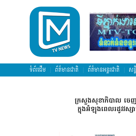
ទំព័រដើម
ព័ត៌មានជាតិ
ព័ត៌មានអន្តរជាតិ
សន្
ក្រសួងសុខាភិបាល ចេញស
ក្នុងអំឡុងពេលរដូវវស្ស