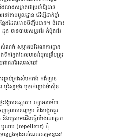
និងលាងសម្អាតជាប្រចាំឱ្យបាន
ៅតាមមូលដ្ឋាន ដើម្បីដាក់ថ្នាំ
ៅកន្លែងដែលអាចចិញ្ចឹមបាន។ ចំពោះ
ូង ចានបាយសម្លរជ័រ កំប៉ុងជ័រ
ានសំណង់ សម្អាតបរិវេណការដ្ឋាន
ងទីកន្លែងដែលមានដំបូលត្រឹមត្រូវ
ល់ប្រជាជនដែលរស់នៅ
ើការគ្រប់គ្រងសំបកកង់ កង់ឡាន
រ ឬស្បៃមុង ឬចាក់ប្រេងម៉ាស៊ីន
ផ្ទះឱ្យបានស្អាត។ រក្សាអនាម័យ
ចេញចូលបានល្អទ្វារ និងបង្អួចគួរ
ែង និងស្រោមជើងធ្វើយ៉ាងណាគ្រប
y) ឬលាប (repellent) កុំ
ន្តក្នុងមុងរាល់ពេលសម្រាន្តនៅ