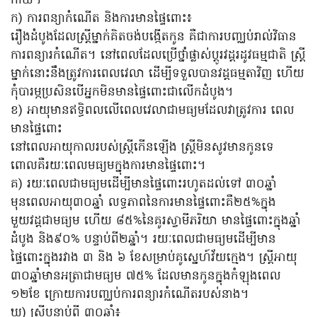
កាយ។
ក) ការពន្យាកំណើត និងការមានផ្ទៃពោះ៖
រឿងដំបូងដែលស្ត្រីម្នាក់គិតចង់បង្កើតកូន គឺជាការបញ្ឈប់រាល់វិធាន
ការពន្យារកំណើត។ នៅពេលដែលប្រើថ្នាំផ្លាស់ប្តូរវដ្តរដូវធម្មជាតិ ស្ត្រី
ម្នាក់នោះនឹងត្រូវការពេលវេលា ដើម្បីទទួលបានវដ្តធម្មតាវិញ ហើយ
កុំបារម្ភប្រសិនបើអ្នកមិនមានផ្ទៃពោះជាលើកដំបូង។
ខ) អាយុមានឥទ្ធិពលលើពេលវេលាជាមធ្យមដែលវាត្រូវការ ពេល
មានផ្ទៃពោះ
នៅពេលអាយុកាលរបស់ស្ត្រីកើនឡើង ស្ត្រីមិនសូវមានកូនទេ
ពោលគឺរយៈពេលមធ្យមក្នុងការមានផ្ទៃពោះ។
គ) រយៈពេលជាមធ្យមដើម្បីមានផ្ទៃពោះរហូតដល់ទៅ ៣០ឆ្នាំ
មុនពេលអាយុ៣០ឆ្នាំ លទ្ធភាពនៃការមានផ្ទៃពោះគឺ២៥%ក្នុង
មួយវដ្តជាមធ្យម ហើយ ៨៥%នៃគូរស្វាមីភរិយា មានផ្ទៃពោះក្នុងឆ្នាំ
ដំបូង និង៩០% បន្ទាប់ពី២ឆ្នាំ។ រយៈពេលជាមធ្យមដើម្បីមាន
ផ្ទៃពោះក្នុងរវាង ៣ និង ៦ ខែសម្រាប់គូស្នេហ៍វ័យក្មេង។ ស្ត្រីអាយុ
៣០ឆ្នាំមានអត្រាជាមធ្យម ៧៥% ដែលមានកូនក្នុងកំឡុងពេល
១២ខែ ក្រោយការបញ្ឈប់ការពន្យារកំណើតរបស់នាង។
ឃ) ស្ត្រីបន្ទាប់ពី ៣០ឆ្នាំ៖