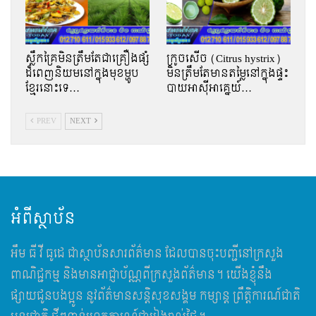
ស្លឹកគ្រៃមិនត្រឹមតែជាគ្រឿងផ្សំ
ក្រូចសើច (Citrus hystrix)
ដ៏ពេញនិយមនៅក្នុងមុខម្ហូប
មិនត្រឹមតែមានតម្លៃនៅក្នុងផ្ទះ
ខ្មែរនោះទេ…
បាយអាស៊ីអាគ្នេយ៍…
PREV
NEXT
អំពីស្ថាប័ន
អឹម​ ធី វី ធូដេ ជាស្ថាប័នសារព័ត៌មាន ដែលបានចុះបញ្ជីនៅក្រសួង
ពាណិជ្ជកម្ម និងមានអាជ្ញាប័ណ្ណពីក្រសួងព័ត៌មាន។ យើងខ្ញុំនឹង
ផ្សាយជូនបងប្អូន នូវព័ត៌មានសន្តិសុខសង្គម កម្សាន្ត ព្រឹត្តិការណ៍ជាតិ