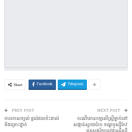
Share
Facebook
Telegram
PREV POST
NEXT POST
ការកោសខ្យល់ ផ្តល់ផលប៉ះពាល់
ករណីឃាតកម្មលើស្ត្រីម្នាក់នៅ
និងគ្រោះថ្នាក់
សង្កាត់ស្វាយប៉ាក ខណ្ឌឫស្សីកែវ
ជនសង្ស័យត្រូវជាអតីតប្តី