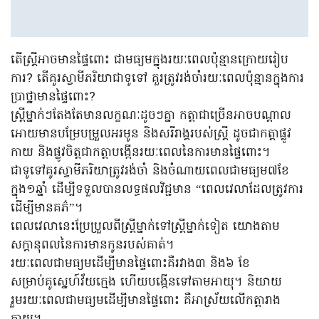
តើស្ត្រីអាចមានផ្ទៃពោះ ជាមធ្យមក្នុងរយៈពេលប៉ុន្មានក្រោយរៀប
ការ? តើគូរស្វាមីភរិយាជាទូទៅ គួរត្រូវរង់ចាំរយៈពេលប៉ុន្មានក្នុងការ
ប្រាថ្នាមានផ្ទៃពោះ?
ស្ត្រីម្នាក់ៗតែងតែមានលក្ខណៈដូចៗគ្នា កត្តាជាច្រើនអាចបណ្តាល
អោយមានបម្រែបម្រួលអរមូន និងសរីរាង្គរបស់ស្ត្រី ដូចជាកត្តាផ្លូវ
កាយ និងផ្លូវចិត្តជាកត្តាបង្កើនរយៈពេលនៃការមានផ្ទៃពោះ។
ជាទូទៅគូរស្វាមីភរិយាត្រូវរង់ចាំ និងចំណាយពេលជាមធ្យម៧ខែ
ក្នុង១ឆ្នាំ ដើម្បីទទួលបានលទ្ធផលវិជ្ជមាន “ពេលវេលាដែលត្រូវការ
ដើម្បីមានគភ៌”។
ពេលវេលានេះប្រែប្រួលពីស្ត្រីម្នាក់ទៅស្ត្រីម្នាក់ទៀត យោងតាម
សក្ដានុពលនៃការមានកូនរបស់គាត់។
រយៈពេលជាមធ្យមដើម្បីមានផ្ទៃពោះគឺរវាង៣ និង៦ ខែ
សម្រាប់គូស្នេហ៍វ័យក្មេង ហើយបង្កើនទៅតាមអាយុ។ និយាយ
រួមរយៈពេលជាមធ្យមដើម្បីមានផ្ទៃពោះ គឺអាស្រ័យលើកត្តារាង