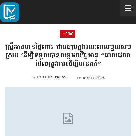
សុខភាព
ស្ត្រីអាចមានផ្ទៃពោះ ជាមធ្យមក្នុងរយៈពេលមួយសម
ស្រប ដើម្បីទទួលបានលទ្ធផលវិជ្ជមាន “ពេលវេលា
ដែលត្រូវការដើម្បីមានគភ៌”
By
PA THOM PRESS
On
Mar 11, 2025