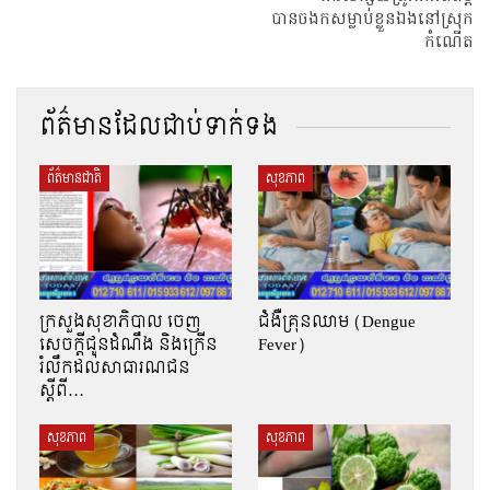
បានចងកសម្លាប់ខ្លួនឯងនៅស្រុក
កំណើត
ព័ត៌មានដែលជាប់ទាក់ទង
ព័ត៌មានជាតិ
សុខភាព
ក្រសួងសុខាភិបាល ចេញ
ជំងឺគ្រុនឈាម (Dengue
សេចក្តីជូនដំណឹង និងក្រើន
Fever)
រំលឹកដល់សាធារណជន
ស្ដីពី…
សុខភាព
សុខភាព