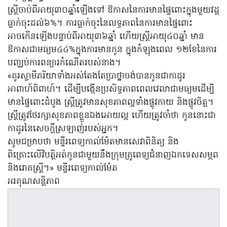
ស្ត្រីចាប់ពីអាយុ៣០ឆ្នាំឡើងទៅ ឱកាសនៃការមានផ្ទៃពោះក្នុងមួយវដ្ត
ធ្លាក់ចុះដល់៦%។ ការធ្លាក់ចុះនៃលទ្ធភាពនៃការមានផ្ទៃពោះ
អាចកើនឡើងបន្ទាប់ពីអាយុ៣៦ឆ្នាំ ហើយស្ត្រីអាយុ៤០ឆ្នាំ មាន
ឱកាសជាមធ្យម៤៤%ក្នុងការមានកូន ក្នុងកំឡុងពេល ១២ខែនៃការ
បញ្ឈប់ការពន្យារកំណើតរបស់នាង។
«គូរស្វាមីភរិយាទាំងអស់តែងតែប្រាថ្នាចង់បានកូនជាកាដូរ
អាពាហ៍ពិពាហ៍។ ដើម្បីបង្កើនប្រសិទ្ធភាពពេលវេលាជាមធ្យមដើម្បី
មានផ្ទៃពោះដំបូង ស្ត្រីត្រូវមានសុខភាពល្អទាំងផ្លូវកាយ និងផ្លូវចិត្ត។
ស្ត្រីត្រូវថែរក្សាសុខភាពខ្លួនឯងអោយល្អ ហើយត្រូវចាំថា កូននោះជា
កាដូរនៃសេចក្ដីស្រឡាញ់របស់អ្នក។
សូមជម្រាបថា មន្ទីរពេទ្យកាល់ម៉ែតមានសេវាពិនិត្យ និង
ពិគ្រោះលើវិបត្តិអត់កូនជាមួយនឹងក្រុមគ្រូពេទ្យជំនាញឯកទេសសម្ភព
និងរោគស្រ្តី។» មន្ទីរពេទ្យកាល់ម៉ែត
អរគុណសន្តិភាព