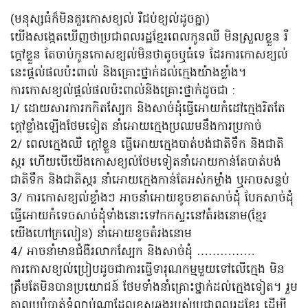
(មនុស្សធំក៏មិនគួរកោសខ្យល់ រឺជប់ខ្យល់ដូចគ្នា)
យើងសង្កេតឃើញថាប្រជាពលរដ្ឋខ្មែរពេលកូនឈឺ មិនស្រួលខ្លួន រឺ
ក្តៅខ្លួន តែចាប់កូនកោសខ្យល់មិនថាតូចឬធំទេ ដែរការកោសខ្យល់
នេះផ្តល់ផលប៉ះពាល់ និងគ្រោះថ្នាក់ដល់ក្មេងយ៉ាងខ្លាំង។
ការកោសខ្យល់ផ្តល់ផលប៉ះពាល់និងគ្រោះថ្នាក់ដូចជា :
1/ ដោយសារការកកិតស្បែក និងសាច់ដុំធ្វើអោយកំដៅក្មេងរិតតែ
ក្តៅខ្លាំងឡើងថែមទៀត នាំអោយក្មេងប្រឈមនឹងការប្រកាច់
2/ ពេលក្មេងឈឺ ក្តៅខ្លួន ធ្វើអោយក្មេងបាត់បង់ជាតិទឹក និងជាតិ
ស្ករ ហើយបើយើងកោសខ្យល់ថែមទៀតនាំអោយកាន់តែបាត់បង់
ជាតិទឹក និងជាតិស្ករ នាំអោយក្មេងកាន់តែអស់កម្លាំង ឬអាចសន្លប់
3/ ការកោសខ្យល់ខ្លាំងៗ អាចនាំអោយខូចខាតសាច់ដុំ បែកសាច់ដុំ
ធ្វើអោយកំទេចសាច់ដុំទាំងនោះទៅកកស្ទះនៅតំរងនោម(ខ្មែរ
យើងហៅក្រលៀន) នាំអោយខូចតំរងនោម
4/ អាចនាំមានជំងឺរលាកស្បែក និងសាច់ដុំ ……………
ការកោសខ្យល់ប្រៀបដូចជាការធ្វើទារុណកម្មមួយទៅលើក្មេង មិន
ត្រឹមតែមិនបានប្រយោជន៍ ថែមទាំងនាំគ្រោះថ្នាក់ដល់ក្មេងទៀត។ រួម
គ្នាលុបបំបាត់ទំលាប់ណាដែលខុសឆ្គងរបស់ប្រជាពលរដ្ឋខ្មែរ ដើម្បី