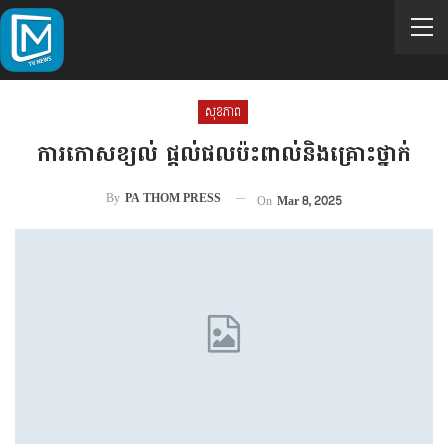
សុខភាព
ការកោសខ្យល់ ផ្តល់ផលប៉ះពាល់និងគ្រោះថ្នាក់
By
PA THOM PRESS
On
Mar 8, 2025