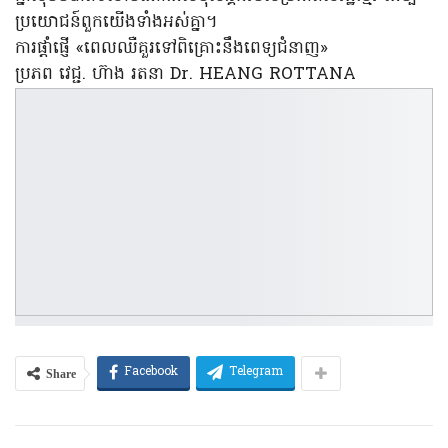
ប្រយោជន៍ពួកយើងទាំងអស់គ្នា។
ការផ្តាំផ្ញើ «ពេលឈឺគួរទៅពិគ្រោះនឹងពេទ្យជំនាញ»
ប្រភព វេជ្ជ. ហ៊ាង រតនា Dr. HEANG ROTTANA
Share
Facebook
Telegram