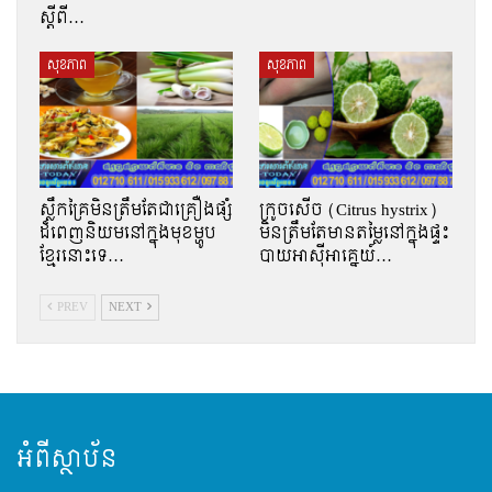
ស្ដីពី…
សុខភាព
សុខភាព
ស្លឹកគ្រៃមិនត្រឹមតែជាគ្រឿងផ្សំ
ក្រូចសើច (Citrus hystrix)
ដ៏ពេញនិយមនៅក្នុងមុខម្ហូប
មិនត្រឹមតែមានតម្លៃនៅក្នុងផ្ទះ
ខ្មែរនោះទេ…
បាយអាស៊ីអាគ្នេយ៍…
PREV
NEXT
អំពីស្ថាប័ន