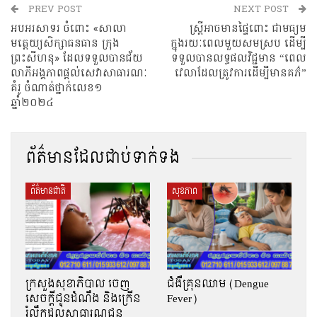
PREV POST
NEXT POST
អបអរសាទរ ចំពោះ «សាលា
ស្ត្រីអាចមានផ្ទៃពោះ ជាមធ្យម
មត្តេយ្យសិក្សាធនធាន ក្រុង
ក្នុងរយៈពេលមួយសមស្រប ដើម្បី
ព្រះសីហនុ» ដែលទទួលបានជ័យ
ទទួលបានលទ្ធផលវិជ្ជមាន “ពេល
លាភីអង្គភាពផ្តល់សេវាសាធារណៈ
វេលាដែលត្រូវការដើម្បីមានគភ៌”
គំរូ​ ចំណាត់​ថ្នាក់លេខ១
ឆ្នាំ២០២៤
ព័ត៌មានដែលជាប់ទាក់ទង
ព័ត៌មានជាតិ
សុខភាព
ក្រសួងសុខាភិបាល ចេញ
ជំងឺគ្រុនឈាម (Dengue
សេចក្តីជូនដំណឹង និងក្រើន
Fever)
រំលឹកដល់សាធារណជន