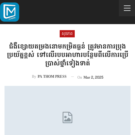
សុខភាព
ជំងឺខ្សោយតម្រងនោមកម្រិតធ្ងន់ ត្រូវមានការប្រុង
ប្រយ័ត្នខ្ពស់ ទៅលើរបបអាហារបន្ថែមពីលើការប្រើ
ប្រាស់ថ្នាំទៀងទាត់
By
PA THOM PRESS
On
Mar 2, 2025