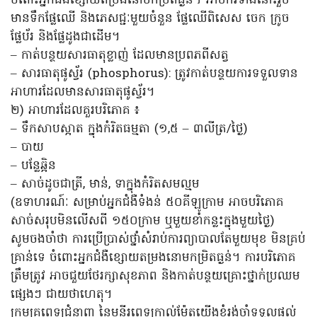
ចំពោះអ្នកជំងឺខ្សោយតម្រងនោមកម្រិតធ្ងន់។ អាហារទាំងនោះរួម
មានទឹកផ្លែឈើ និងភេសជ្ជៈមួយចំនួន ផ្លែឈើពិសេស ចេក ក្រូច
ផ្លែប័រ និងផ្លែដូងជាដើម។
– កាត់បន្ថយសារធាតុខ្លាញ់ ដែលមានប្រពភពីសត្វ
– សារធាតុផូស្វ័រ (phosphorus): ត្រូវកាត់បន្ថយការទទួលទាន
អាហារដែលមានសារធាតុផូស្វ័រ។
២) អាហារដែលគួរបរិភោគ ៖
– ទឹកសាបស្អាត ក្នុងកំរិតធម្មតា (១,៥ – ៣លីត្រ/ថ្ងៃ)
– បាយ
– បន្លែឆ្អិន
– សាច់ដូចជាត្រី, មាន់, ទាក្នុងកំរិតសមល្មម
(ឧទាហរណ៍ៈ សម្រាប់អ្នកជំងឺទំងន់ ៥០គីឡូក្រាម អាចបរិភោគ
សាច់សរុបមិនលើសពី ១៥០ក្រាម ឬមួយខាំកន្លះក្នុងមួយថ្ងៃ)
សូមចងចាំថា ការប្រើប្រាស់ថ្នាំសំរាប់ការព្យាបាលតែមួយមុខ មិនគ្រប់
គ្រាន់ទេ ចំពោះអ្នកជំងឺខ្សោយតម្រងនោមកម្រិតធ្ងន់។ ការបរិភោគ
ត្រឹមត្រូវ អាចជួយថែរក្សាសុខភាព និងកាត់បន្ថយគ្រោះថ្នាក់ប្រឈម
ផ្សេងៗ ជាយថាហេតុ។
ក្រុមគ្រូពេទ្យជំនាញ នៃមន្ទីរពេទ្យកាល់ម៉ែតយើងខ្ញុំរង់ចាំទទួលផ្តល់