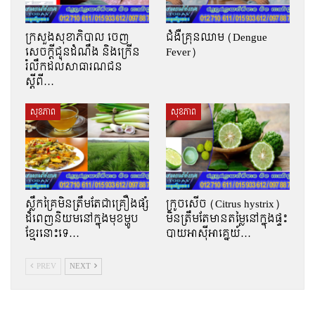
ក្រសួងសុខាភិបាល ចេញ
ជំងឺគ្រុនឈាម (Dengue
សេចក្តីជូនដំណឹង និងក្រើន
Fever)
រំលឹកដល់សាធារណជន
ស្ដីពី…
សុខភាព
សុខភាព
ស្លឹកគ្រៃមិនត្រឹមតែជាគ្រឿងផ្សំ
ក្រូចសើច (Citrus hystrix)
ដ៏ពេញនិយមនៅក្នុងមុខម្ហូប
មិនត្រឹមតែមានតម្លៃនៅក្នុងផ្ទះ
ខ្មែរនោះទេ…
បាយអាស៊ីអាគ្នេយ៍…
PREV
NEXT