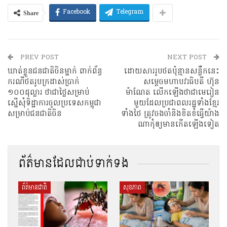
Share
Facebook
Telegram
PREV POST
NEXT POST
ឃាត់ខ្លួនជនជាតិចិនម្នាក់ ពាក់ព័ន្ធ
ដោយសាររូបថតប៉ុន្មានសន្លឹកនេះ
ករណីថតរូបក្រដាស់ប្រាក់
សម្តេចមហាបវរធិបតី ហ៊ុន
១០០ដុល្លារ ថាជាថ្លៃសម្រាប់
ម៉ាណែត លើកឡើងថាជាមេរៀន
ស្នើសុំទិដ្ឋាការចូលប្រទេសកម្ពុជា
មួយដែលប្រជាពលរដ្ឋទាំងខ្មែរ
សម្រាប់ជនជាតិចិន
ទាំងថៃ ត្រូវចងចាំនិងខិតខំធ្វើយ៉ាង
ណាកុំឲ្យមានកើតឡើងទៀត
ព័ត៌មានដែលជាប់ទាក់ទង
ព័ត៌មានជាតិ
សុខភាព