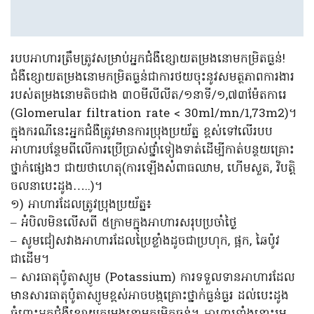
របបអាហារត្រឹមត្រូវសម្រាប់អ្នកជំងឺខ្សោយតម្រងនោមកម្រិតធ្ងន់!
ជំងឺខ្សោយតម្រងនោមកម្រិតធ្ងន់ជាការថយចុះនូវសមត្ថភាពការងារ
របស់តម្រងនោមតិចជាង ៣០មីលីលីត/១នាទី/១,៧៣​ម៉ែតការេ
(Glomerular filtration rate < 30ml/mn/1,73m2)។
ក្នុងករណីនេះអ្នកជំងឺត្រូវមានការប្រុងប្រយ័ត្ន ខ្ពស់ទៅលើរបប
អាហារបន្ថែមពីលើការប្រើប្រាស់ថ្នាំទៀងទាត់ដើម្បីកាត់បន្ថយគ្រោះ
ថ្នាក់ផ្សេងៗ ជាយថាហេតុ(ការឡើងសំពាធឈាម, ហើមសួត, វិបត្តិ
ចលនាបេះដូង…..)។
១) អាហារដែលត្រូវប្រុងប្រយ័ត្ន៖
– អំបិលមិនលើសពី ៥ក្រាមក្នុងអាហារសរុបប្រចាំថ្ងៃ
– សូមជៀសវាងអាហារដែលប្រៃខ្លាំងដូចជាប្រហុក, ផ្អក, ឆៃប៉ូវ
ជាដើម។
– សារធាតុប៉ូតាស្យូម (Potassium) ការទទួលទានអាហារដែល
មានសារធាតុប៉ូតាស្យូមខ្ពស់អាចបង្កគ្រោះថ្នាក់ធ្ងន់ធ្ងរ ដល់បេះដូង