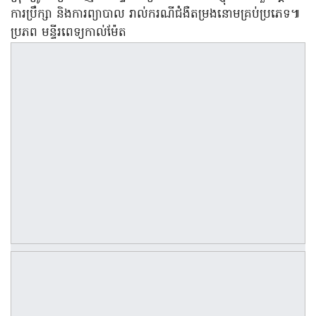
ការប្រឹក្សា និងការព្យាបាល រាល់ករណីជំងឺតម្រងនោមគ្រប់ប្រភេទ៕
ប្រភព មន្ទីរពេទ្យកាល់ម៉ែត