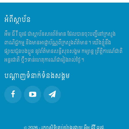
អំពីស្ថាប័ន
អឹម​ ធី វី ធូដេ ជាស្ថាប័នសារព័ត៌មាន ដែលបានចុះបញ្ជីនៅក្រសួង
ពាណិជ្ជកម្ម និងមានអាជ្ញាប័ណ្ណពីក្រសួងព័ត៌មាន។ យើងខ្ញុំនឹង
ផ្សាយជូនបងប្អូន នូវព័ត៌មានសន្តិសុខសង្គម កម្សាន្ត ព្រឹត្តិការណ៍ជាតិ
អន្តរជាតិ ថ្មីៗទាន់ហេតុការណ៍ជារៀងរាល់ថ្ងៃ។
បណ្តាញទំនាក់ទំនងសង្គម
© 2026 - រក្សាសិទ្ធិគ្រប់យ៉ាងដោយ អឹម ធីវី ធូដេ.