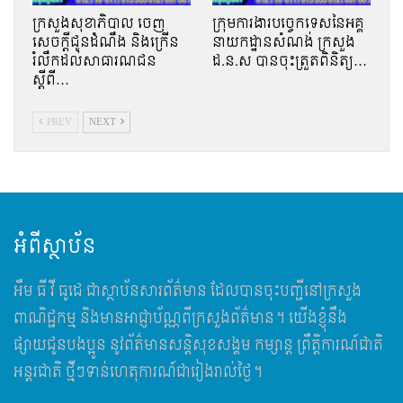
ក្រសួងសុខាភិបាល ចេញ
ក្រុមការងារបច្ចេកទេសនៃអគ្គ
សេចក្តីជូនដំណឹង និងក្រើន
នាយកដ្ឋានសំណង់ ក្រសួង
រំលឹកដល់សាធារណជន
ដ.ន.ស បានចុះត្រួតពិនិត្យ…
ស្ដីពី…
PREV
NEXT
អំពីស្ថាប័ន
អឹម​ ធី វី ធូដេ ជាស្ថាប័នសារព័ត៌មាន ដែលបានចុះបញ្ជីនៅក្រសួង
ពាណិជ្ជកម្ម និងមានអាជ្ញាប័ណ្ណពីក្រសួងព័ត៌មាន។ យើងខ្ញុំនឹង
ផ្សាយជូនបងប្អូន នូវព័ត៌មានសន្តិសុខសង្គម កម្សាន្ត ព្រឹត្តិការណ៍ជាតិ
អន្តរជាតិ ថ្មីៗទាន់ហេតុការណ៍ជារៀងរាល់ថ្ងៃ។