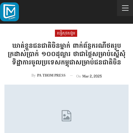
សន្តិសុខសង្គម
ឃាត់ខ្លួនជនជាតិចិនម្នាក់ ពាក់ព័ន្ធករណីថតរូប
ក្រដាស់ប្រាក់ ១០០ដុល្លារ ថាជាថ្លៃសម្រាប់ស្នើសុំ
ទិដ្ឋាការចូលប្រទេសកម្ពុជាសម្រាប់ជនជាតិចិន
By
PA THOM PRESS
On
Mar 2, 2025