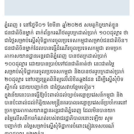
ភ្នំពេញ ៖ នៅថ្ងៃទី០១ ខែមីនា ឆ្នាំ២០២៥ សមត្ថកិច្ចឃាត់ខ្លួន
ជនជាតិចិនម្នាក់ ពាក់ព័ន្ធករណីថតរូបក្រដាស់ប្រាក់ ១០០ដុល្លារ ថា
ជាថ្លៃសម្រាប់ស្នើសុំទិដ្ឋាការចូលប្រទេសកម្ពុជាសម្រាប់ជនជាតិចិន។
ជនជាតិចិនម្នាក់ដែលបានធ្វើដំណើរចូលប្រទេសកម្ពុជា តាមច្រក
អាកាសយានដ្ឋានអន្តរជាតិភ្នំពេញ បានថតក្រដាស់ប្រាក់
១០០ដុល្លារ ដោយបានប្រាប់ទៅជនជាតិគាត់ថា នេះជាតម្លៃ
សម្រាប់សុំទិដ្ឋាការចូលប្រទេសកម្ពុជា និងបានថតរូបក្រដាស់ប្រាក់
២០ដុល្លារ នៅបញ្ជរត្រួតពិនិត្យលើលិខិតឆ្លងដែន ដើម្បីស្នើសុំបិទ
ស្ទីកគ័រ ដោយបញ្ជាក់ថា ជាថ្លៃសេវាបន្ថែមទៀត។
ក្នុងន័យនេះបានធ្វើឱ្យប៉ះពាល់ដល់ច្បាប់អន្តោប្រវេសន៍កម្ពុជា និង
បានប៉ះពាល់ដល់កិត្តិយសមន្ត្រីនគរបាលអន្តោប្រវេសន៍ប្រចាំការនៅ
ច្រកទ្វារអាកាសយានដ្ឋានអន្តរជាតិភ្នំពេញ ដែលមិនបានយក
តម្លៃលើសពីការកំណត់របស់រាជរដ្ឋាភិបាលនោះឡើយ សូម
បញ្ជាក់ថា តម្លៃសម្រាប់ស្នើសុំទិដ្ឋាការចំពោះភ្ញៀវទេសចរណ៍