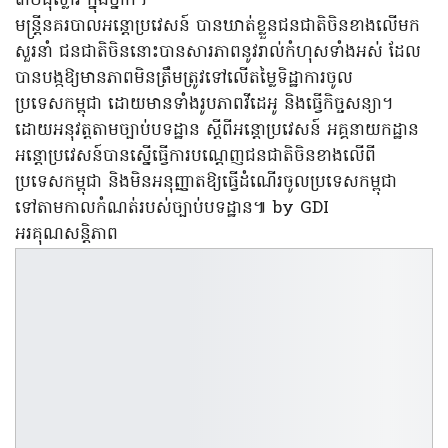
៣០ដុល្លារ ក្នុងម្នាក់។
មន្ត្រីនគរបាលអន្តោប្រវេសន៍ បានឃាត់ខ្លួនជនជាតិចិនខាងលើមក
សួរនាំ ជនជាតិចិននោះបានសារភាពនូវរាល់កំហុសទាំងអស់ ដែល
បានបង្កឱ្យមានភាពមិនត្រឹមត្រូវទៅលើតម្លៃទិដ្ឋាការចូល
ប្រទេសកម្ពុជា ដោយមានទាំងរូបភាពវីដេអូ និងធ្វើកិច្ចសន្យា។
ដោយអនុវត្តតាមច្បាប់បទដ្ឋាន ស្ដីពីអន្តោប្រវេសន៍ អគ្គនាយកដ្ឋាន
អន្តោប្រវេសន៍បានស្នើធ្វើការបណ្ដេញជនជាតិចិនខាងលើពី
ប្រទេសកម្ពុជា និងមិនអនុញ្ញាតឱ្យធ្វើដំណើរចូលប្រទេសកម្ពុជា
ទៅតាមកាលកំណត់របស់ច្បាប់បទដ្ឋាន៕ by GDI
អរគុណសន្តិភាព