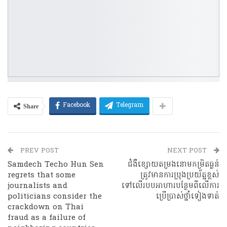
Share
Facebook
Telegram
PREV POST
NEXT POST
Samdech Techo Hun Sen
ជំងឺខ្សោយតម្រងនោមកម្រិតធ្ងន់
regrets that some
ត្រូវមានការប្រុងប្រយ័ត្នខ្ពស់
journalists and
ទៅលើរបបអាហារបន្ថែមពីលើការ
politicians consider the
ប្រើប្រាស់ថ្នាំទៀងទាត់
crackdown on Thai
fraud as a failure of