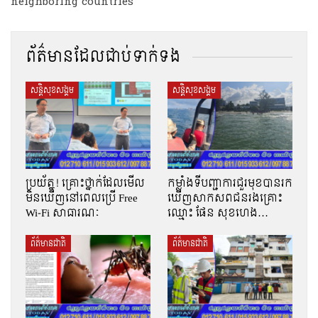
neighboring countries
ព័ត៌មានដែលជាប់ទាក់ទង
សន្តិសុខសង្គម
សន្តិសុខសង្គម
ប្រយ័ត្ន! គ្រោះថ្នាក់ដែលមើល
កម្លាំងទីបញ្ជាការជួរមុខបានរក
មិនឃើញនៅពេលប្រើ Free
ឃើញសាកសពជនរងគ្រោះ
Wi-Fi សាធារណៈ
ឈ្មោះ ផែន សុខហេង…
ព័ត៌មានជាតិ
ព័ត៌មានជាតិ