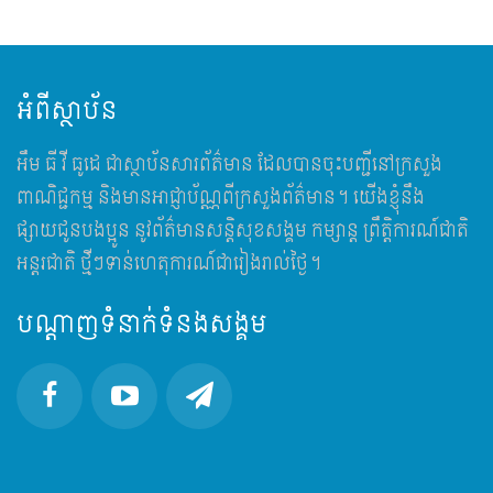
អំពីស្ថាប័ន
អឹម​ ធី វី ធូដេ ជាស្ថាប័នសារព័ត៌មាន ដែលបានចុះបញ្ជីនៅក្រសួង
ពាណិជ្ជកម្ម និងមានអាជ្ញាប័ណ្ណពីក្រសួងព័ត៌មាន។ យើងខ្ញុំនឹង
ផ្សាយជូនបងប្អូន នូវព័ត៌មានសន្តិសុខសង្គម កម្សាន្ត ព្រឹត្តិការណ៍ជាតិ
អន្តរជាតិ ថ្មីៗទាន់ហេតុការណ៍ជារៀងរាល់ថ្ងៃ។
បណ្តាញទំនាក់ទំនងសង្គម