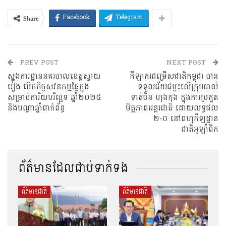
Share
Facebook
Telegram
PREV POST
NEXT POST
ស្នងការដ្ឋាននគរបាលខេត្តស្វាយ
កីឡាករ​ជម្រេីសជាតិកម្ពុជា​ បាន
រៀង​ បើកកិច្ចសវនកម្មផ្ទៃក្នុង
ទទួលជ័យជម្នះលើក្រុមបាល់
សម្រាប់ការិយបរិច្ឆេទ ឆ្នាំ២០២៥​
ទាត់ចិន ហុងកុង ក្នុងការប្រកួត
និងបណ្តាឆ្នាំពាក់ព័ន្ធ
មិត្តភាពអន្តរជាតិ ដោយលទ្ធផល
២-០ នៅពហុកីឡដ្ឋាន
ជាតិអូឡាំពិក
ព័ត៌មានដែលជាប់ទាក់ទង
ព័ត៌មានជាតិ
ព័ត៌មានជាតិ