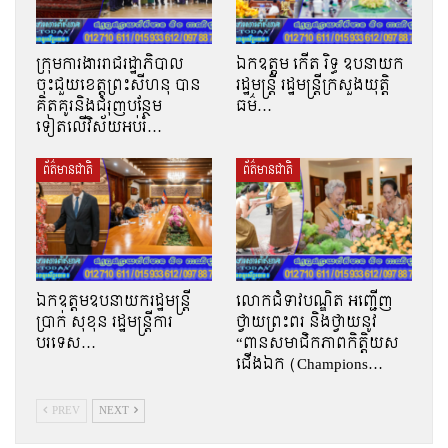
ក្រុមការងាររាជរដ្ឋាភិបាល
ឯកឧត្តម កើត រិទ្ធ ឧបនាយក
ចុះជួយខេត្តព្រះសីហនុ បាន
រដ្ឋមន្ត្រី រដ្ឋមន្ត្រីក្រសួងយុត្តិ
គិតគូរនិងជំរុញបន្ថែម
ធម៌…
ទៀតលើវិស័យអប់រំ…
ព័ត៌មានជាតិ
ព័ត៌មានជាតិ
ឯកឧត្តមឧបនាយករដ្ឋមន្រ្តី
លោកជំទាវបណ្ឌិត អញ្ជើញ
ប្រាក់ សុខុន រដ្ឋមន្រ្តីការ
ថ្វាយព្រះពរ និងថ្វាយនូវ
បរទេស…
“ពានសមាជិកភាពកិត្តិយស
ជើងឯក (Champions…
PREV
NEXT