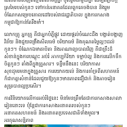
ដែលកើតចេញពីស្មារតីសាមគ្គីគ្នា ចូលរួមជាមួយគ្នា ដើម្បីតភ្ជាប់ក្តី
ស្រមៃរបស់កូនៗ ទៅកាន់អនាគតដែលពួកគេចង់បាន និងរួម
ចំណែកសម្រេចគោលដៅរបស់រាជរដ្ឋាភិបាល ក្នុងការកសាង
កម្ពុជាឱ្យកាន់តែរឹងមាំ។
លោកគ្រូ អ្នកគ្រូ គឺជាអ្នកបំភ្លឺផ្លូវ ដោយផ្តល់ចំណេះដឹង បង្ហាត់បង្ហាញ
វិន័យ និងជួយពង្រឹងសីលធម៌ ចរិយាធម៌ និងគុណតម្លៃល្អៗដល់
កូនៗ។ ចំណែកឯមាតាបិតា និងអាណាព្យាបាលវិញ គឺជាគ្រឹះដ៏
សំខាន់ក្នុងការបណ្តុះ អប់រំ អាកប្បកិរិយា ទម្លាប់ល្អ និងការលើកទឹក
ចិត្តកូនៗ តាំងពីក្នុងគ្រួសារ។ ទន្ទឹមនឹងនេះ បរិយាកាស
សុខដុមរមនាក្នុងគ្រួសារ ការយោគយល់ និងការគាំទ្រពីសហគមន៍
ក៏ជាកត្តាសំខាន់ដែលជួយឱ្យកូនៗមានភាពជឿជាក់ និងអាចរៀន
សូត្របានល្អប្រសើរ។
ការវិនិយោគលើការអប់រំថ្ងៃនេះ មិនមែនត្រឹមតែជាការកសាងសាលា
រៀននោះទេ ប៉ុន្តែជាការកសាងអនាគតរបស់កូនៗ
អនាគតសហគមន៍ និងអនាគតប្រទេសជាតិទាំងមូល៕
អរគុណសន្តិភាព