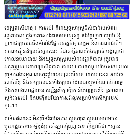
ខេត្តព្រះសីហនុ ៖ ការអប់រំ គឺជាយុទ្ធសាស្ត្រដ៏សំខាន់របស់រាជ
រដ្ឋាភិបាល ក្នុងការកសាងធនធានមនុស្ស និងប្រែក្លាយកម្ពុជា ឱ្យ
ក្លាយជាប្រទេសរឹងមាំទាំងផ្នែកសេដ្ឋកិច្ច សង្គម និងការពារជាតិ។
សាលារៀនដ៏ស្រស់ស្អាតនេះ គឺជាសក្ខីភាពយ៉ាងច្បាស់ បង្ហាញថា
គោលនយោបាយ និងយុទ្ធសាស្ត្ររបស់រាជរដ្ឋាភិបាល ត្រូវបាន
អនុវត្តប្រកបដោយប្រសិទ្ធភាព តាមរយៈការចូលរួមយ៉ាងសកម្មរបស់
ក្រុមការងារមូលដ្ឋានចុះជួយខេត្តព្រះសីហនុ រដ្ឋបាលខេត្ត អាជ្ញាធ
រពាក់ព័ន្ធ និងសប្បុរសជនទាំងឡាយ ដែលបានរួមចំណែកកែលម្អ
និងកសាងហេដ្ឋារចនាសម្ព័ន្ធសិក្សាឱ្យកាន់តែល្អប្រសើរ ស្របតាម
ស្តង់ដារអប់រំ និងបង្កើតបរិយាកាសដ៏ល្អសម្រាប់ការសិក្សារបស់
កូនៗ។
សមិទ្ធផលនេះ មិនត្រឹមតែជាអគារ សួនច្បារ សួនលេងកម្សាន្ត
ឬហេដ្ឋារចនាសម្ព័ន្ធដ៏ស្រស់ស្អាតប៉ុណ្ណោះទេ ប៉ុន្តែវាគឺជា “ស្ពាន”