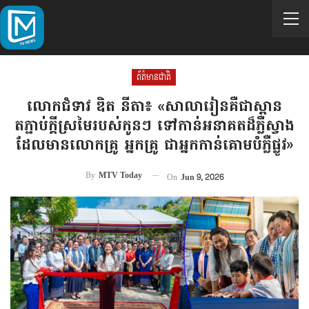
ព័ត៌មានជាតិ
លោកជំទាវ ឌិត នីតា៖ «សាលារៀនគឺជាស្ពាន
តភ្ជាប់ក្តីស្រមៃរបស់កូនៗ ទៅកាន់អនាគតដ៏ភ្លឺស្វាង
ដែលមានលោកគ្រូ អ្នកគ្រូ ជាអ្នកកាន់គោមបំភ្លឺផ្លូវ»
By
MTV Today
On
Jun 9, 2026