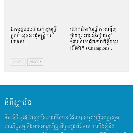
ឯកឧត្តមឧបនាយករដ្ឋមន្រ្តី
លោកជំទាវបណ្ឌិត អញ្ជើញ
ប្រាក់ សុខុន រដ្ឋមន្រ្តីការ
ថ្វាយព្រះពរ និងថ្វាយនូវ
បរទេស…
“ពានសមាជិកភាពកិត្តិយស
ជើងឯក (Champions…
PREV
NEXT
អំពីស្ថាប័ន
អឹម​ ធី វី ធូដេ ជាស្ថាប័នសារព័ត៌មាន ដែលបានចុះបញ្ជីនៅក្រសួង
ពាណិជ្ជកម្ម និងមានអាជ្ញាប័ណ្ណពីក្រសួងព័ត៌មាន។ យើងខ្ញុំនឹង