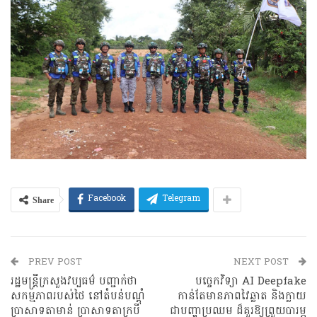
Share
Facebook
Telegram
PREV POST
NEXT POST
រដ្ឋមន្ត្រីក្រសួងវប្បធម៌ បញ្ជាក់ថា
បច្ចេកវិទ្យា AI Deepfake
សកម្មភាពរបស់ថៃ នៅតំបន់បណ្តុំ
កាន់តែមានភាពវៃឆ្លាត និងក្លាយ
ប្រាសាទតាមាន់ ប្រាសាទតាក្របី
ជាបញ្ហាប្រឈម ដ៏គួរឱ្យព្រួយបារម្ភ