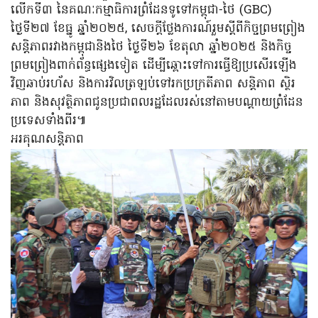
លើកទី៣ នៃគណៈកម្មាធិការព្រំដែនទូទៅកម្ពុជា-ថៃ (GBC)
ថ្ងៃទី២៧ ខែធ្នូ ឆ្នាំ២០២៥, សេចក្តីថ្លែងការណ៍រួមស្តីពីកិច្ចព្រមព្រៀង
សន្តិភាពរវាងកម្ពុជានិងថៃ ថ្ងៃទី២៦ ខែតុលា ឆ្នាំ២០២៥ និងកិច្ច
ព្រមព្រៀងពាក់ព័ន្ធផ្សេងទៀត ដើម្បីឆ្ពោះទៅការធ្វើឱ្យប្រសើរឡើង
វិញឆាប់រហ័ស និងការវិលត្រឡប់ទៅរកប្រក្រតីភាព សន្តិភាព ស្ថិរ
ភាព និងសុវត្ថិភាពជូនប្រជាពលរដ្ឋដែលរស់នៅតាមបណ្តាយព្រំដែន
ប្រទេសទាំងពីរ៕
អរគុណសន្តិភាព