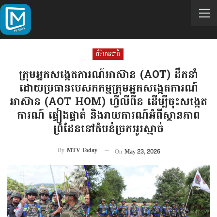
ព័ត៌មានជាតិ
ក្រុមអ្នកសង្កេតការណ៍អាស៊ាន (AOT) ដឹកនាំ
ដោយប្រធានបេសកកម្មក្រុមអ្នកសង្កេតការណ៍
អាស៊ាន (AOT HOM) ហ្វីលីពីន ដើម្បីចុះសង្កេត
ការណ៍ ផ្ទៀងផ្ទាត់ និងរាយការណ៍អំពីស្ថានភាព
ព្រំដែននៅតំបន់ច្រកអូរស្មាច់
By
MTV Today
On
May 23, 2026