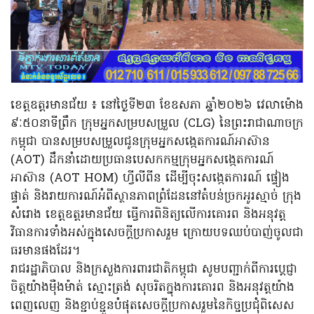
ខេត្តឧត្តរមានជ័យ ៖ នៅថ្ងៃទី២៣ ខែឧសភា ឆ្នាំ២០២៦ វេលាម៉ោង
៩ៈ៥០នាទីព្រឹក ក្រុមអ្នកសម្របសម្រួល (CLG) នៃព្រះរាជាណាចក្រ
កម្ពុជា បានសម្របសម្រួលជូនក្រុមអ្នកសង្កេតការណ៍អាស៊ាន
(AOT) ដឹកនាំដោយប្រធានបេសកកម្មក្រុមអ្នកសង្កេតការណ៍
អាស៊ាន (AOT HOM) ហ្វីលីពីន ដើម្បីចុះសង្កេតការណ៍ ផ្ទៀង
ផ្ទាត់ និងរាយការណ៍អំពីស្ថានភាពព្រំដែននៅតំបន់ច្រកអូរស្មាច់ ក្រុង
សំរោង ខេត្តឧត្តរមានជ័យ ធ្វើការពិនិត្យលើការគោរព និងអនុវត្ត
វិធានការទាំងអស់ក្នុងសេចក្តីប្រកាសរួម ក្រោយបទឈប់បាញ់ចូលជា
ធរមានផងដែរ។
រាជរដ្ឋាភិបាល និងក្រសួងការពារជាតិកម្ពុជា សូមបញ្ជាក់ពីការប្តេជ្ញា
ចិត្តយ៉ាងម៉ឺងម៉ាត់ ស្មោះត្រង់ សុចរិតក្នុងការគោរព និងអនុវត្តយ៉ាង
ពេញលេញ និងខ្ជាប់ខ្ជួនបំផុតសេចក្តីប្រកាសរួមនៃកិច្ចប្រជុំពិសេស