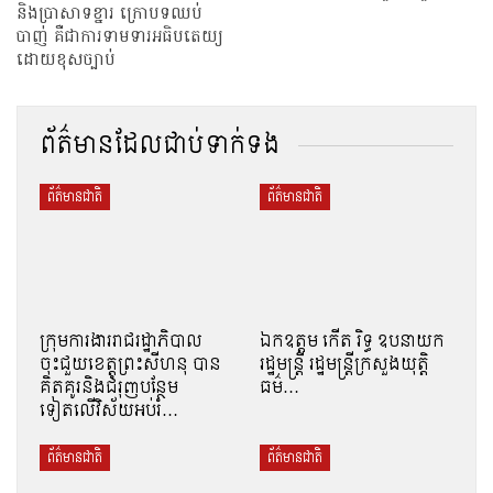
និងប្រាសាទខ្នារ ក្រោបទឈប់
បាញ់ គឺជាការទាមទារអធិបតេយ្យ
ដោយខុសច្បាប់
ព័ត៌មានដែលជាប់ទាក់ទង
ព័ត៌មានជាតិ
ព័ត៌មានជាតិ
ក្រុមការងាររាជរដ្ឋាភិបាល
ឯកឧត្តម កើត រិទ្ធ ឧបនាយក
ចុះជួយខេត្តព្រះសីហនុ បាន
រដ្ឋមន្ត្រី រដ្ឋមន្ត្រីក្រសួងយុត្តិ
គិតគូរនិងជំរុញបន្ថែម
ធម៌…
ទៀតលើវិស័យអប់រំ…
ព័ត៌មានជាតិ
ព័ត៌មានជាតិ