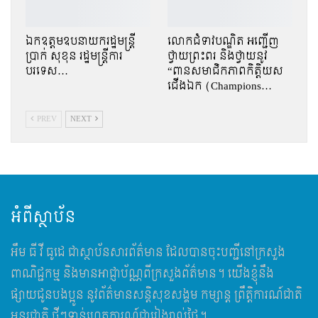
ឯកឧត្តមឧបនាយករដ្ឋមន្រ្តី
លោកជំទាវបណ្ឌិត អញ្ជើញ
ប្រាក់ សុខុន រដ្ឋមន្រ្តីការ
ថ្វាយព្រះពរ និងថ្វាយនូវ
បរទេស…
“ពានសមាជិកភាពកិត្តិយស
ជើងឯក (Champions…
PREV
NEXT
អំពីស្ថាប័ន
អឹម​ ធី វី ធូដេ ជាស្ថាប័នសារព័ត៌មាន ដែលបានចុះបញ្ជីនៅក្រសួង
ពាណិជ្ជកម្ម និងមានអាជ្ញាប័ណ្ណពីក្រសួងព័ត៌មាន។ យើងខ្ញុំនឹង
ផ្សាយជូនបងប្អូន នូវព័ត៌មានសន្តិសុខសង្គម កម្សាន្ត ព្រឹត្តិការណ៍ជាតិ
អន្តរជាតិ ថ្មីៗទាន់ហេតុការណ៍ជារៀងរាល់ថ្ងៃ។