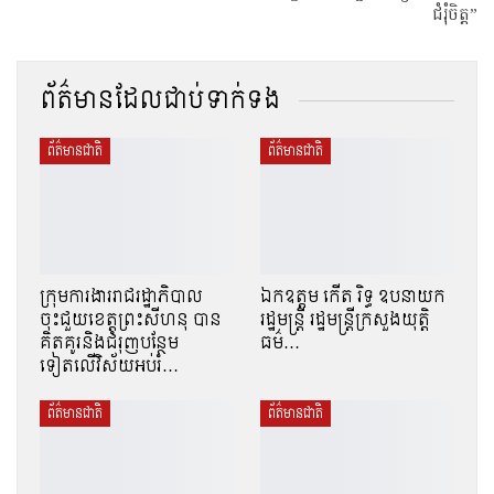
ជំរុំចិត្ត”
ព័ត៌មានដែលជាប់ទាក់ទង
ព័ត៌មានជាតិ
ព័ត៌មានជាតិ
ក្រុមការងាររាជរដ្ឋាភិបាល
ឯកឧត្តម កើត រិទ្ធ ឧបនាយក
ចុះជួយខេត្តព្រះសីហនុ បាន
រដ្ឋមន្ត្រី រដ្ឋមន្ត្រីក្រសួងយុត្តិ
គិតគូរនិងជំរុញបន្ថែម
ធម៌…
ទៀតលើវិស័យអប់រំ…
ព័ត៌មានជាតិ
ព័ត៌មានជាតិ