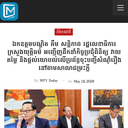
ព័ត៌មានជាតិ
ឯកឧត្តមបណ្ឌិត គឹម សន្តិភាព រដ្ឋលេខាធិការ
ក្រសួងយុត្តិធម៌ អញ្ជើញដឹកនាំកិច្ចប្រជុំពិនិត្យ វាយ
តម្លៃ និងផ្តល់យោបល់លើប្រព័ន្ធចុះបញ្ជីសំណុំរឿង
នៅតាមសាលាជម្រះក្តី
By
MTV Today
On
May 19, 2026