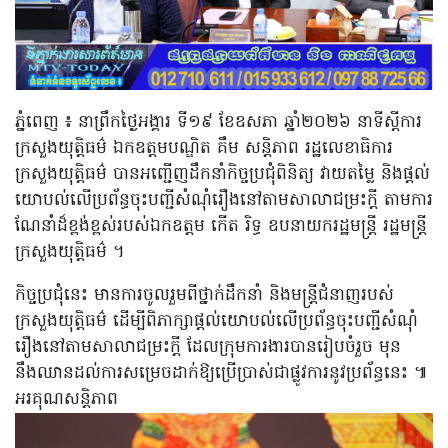
ភ្នំពេញ ៖ នាព្រឹកថ្ងៃអង្គារ ទី១៩ ខែឧសភា ឆ្នាំ២០២៦ នាទីស្តីការ
ក្រសួងយុត្តិធម៌ ឯកឧត្តមបណ្ឌិត គឹម សន្តិភាព រដ្ឋលេខាធិការ
ក្រសួងយុត្តិធម៌ បានអញ្ជើញដឹកនាំកិច្ចប្រជុំពិនិត្យ វាយតម្លៃ និងផ្តល់
យោបល់លើប្រព័ន្ធចុះបញ្ជីសំណុំរឿងនៅតាមសាលាជម្រះក្តី តាមការ
ណែនាំដ៏ខ្ពង់ខ្ពស់របស់ឯកឧត្តម កើត រិទ្ធ ឧបនាយករដ្ឋមន្ត្រី រដ្ឋមន្ត្រី
ក្រសួងយុត្តិធម៌ ។
កិច្ចប្រជុំនេះ មានការចូលរួមពីថ្នាក់ដឹកនាំ និងមន្ត្រីជំនាញរបស់
ក្រសួងយុត្តិធម៌ ដើម្បីពិភាក្សាផ្តល់យោបល់លើប្រព័ន្ធចុះបញ្ជីសំណុំ
រឿងនៅតាមសាលាជម្រះក្តី ដែលក្រុមការងារបានរៀបចំរួច មុន
នឹងឈានដល់ការសម្រេចដាក់ឱ្យប្រើប្រាស់ជាផ្លូវការនូវប្រព័ន្ធនេះ ៕
អរគុណសន្តិភាព