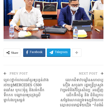
Share
Facebook
Telegram
PREV POST
NEXT POST
គ្រោះថ្នាក់ចរាចរណ៍គួរឲ្យរន្ធត់រវាង
លោកជំទាវបណ្ឌិតសភាចារ្យ
រថយន្តMERCEDES C500
ភឿង សកុណា រដ្ឋមន្ត្រីក្រសួង
ពណ៌ស​ បុករះម៉ូតូ​ និងរម៉កដឹក
វប្បធម៌និងវិចិត្រសិល្បៈ អញ្ជេីញ
ទឹកកក​ បណ្តាលឲ្យក្មេងស្រី
លើកទឹកចិត្ត និង ពិនិត្យការ
ម្នាក់រងរបួសធ្ងន់​
សម្តែងសាកល្បងទស្សនីយភាព
ល្ខោនបាមោជ្ជទ័យរឿង “កំពង់ធំ