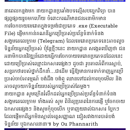
នាពេលកន្លងមក នាយកដ្ឋានប្រឆាំងបទល្មើសបច្ចេកវិទ្យា បាន
ផ្សព្វផ្សាយរួចមកហើយ ចំពោះករណីមានជនអនាមិកមាន
ការចែកចាយមេរោគក្នុងទម្រង់ជាប្រភេទ .exe (Executable
File) ផ្ញើមកកាន់គណនីអ្នកប្រើប្រាស់ប្រព័ន្ធទំនាក់ទំនង
សង្គមតេលេក្រាម (Telegram) ដែលមេរោគប្រភេទនេះអាចលួច
ទិន្នន័យអ្នកប្រើប្រាស់ ប៉ុន្តែថ្មីៗនេះ នាយកដ្ឋាន សង្កេតឃើញថា ជន
អនាមិកបានវិវឌ្ឍន៍ដោយធ្វើការចែកចាយមេរោគប្រភេទដដែលនេះ
ដោយប្រើប្រាស់ឈ្មោះឯកសារផ្សេងៗ ដូចជា រូបភាពអំពីការស្លាប់,
សន្ទរកថារបស់ថ្នាក់ដឹកនាំ…ជាដើម ធ្វើឱ្យមានការទាក់ទាញអ្នកប្រើ
ប្រាស់ចាប់អារម្មណ៍ ចង់ដឹង ចង់ឮ ឈានទៅដល់ការចុចមើល និង
អាចលួចយកទិន្នន័យរបស់អ្នកប្រើប្រាស់តែម្តង។
នាយកដ្ឋាន សូមក្រើនរំលឹកដល់អ្នកប្រើប្រាស់ប្រព័ន្ធទំនាក់ទំនង
សង្គមតេលេក្រាម ទាំងអស់ សូម ពិនិត្យប្រភពនៃការផ្ញើ ឬចែកចាយ
ឯកសារផ្សេងៗ និងសូមកុំចុចបើក ឬទាញយរាល់ឯកសារ ប្លែកៗ
ដែលផ្ញើមកពីអ្នកមិនស្គាល់អត្តសញ្ញាណ ជៀសវាងការបាត់បង់
ទិន្នន័យ ឬឯកសារនានា៕​ by Ou Phannarith