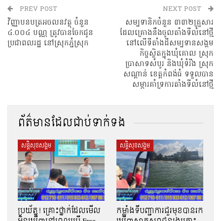
PREV POST
NEXT POST
វិញ្ញាបនបត្រអចលនវត្ថុ ចំនួន
សម្បទានិកចំនួន ៣៣២គ្រួសារ
៤.០០៤ បណ្ណ ត្រូវបានចែកជូន
ដែលគ្រោងនឹងចូលតាំងទីលំនៅថ្មី
ប្រជាពលរដ្ឋ នៅស្រុកភ្នំស្រុក
នៅលើទីតាំងដីសម្បទានសង្គម
កិច្ចស្ថិតក្នុងឃុំគោល ស្រុក
ប្រាសាទសំបូរ និងឃុំទំរីង ស្រុក
សណ្ដាន់ ខេត្តកំពង់ធំ ទទួលបាន
សម្ភារគាំទ្រការតាំងទីលំនៅថ្មី
ព័ត៌មានដែលជាប់ទាក់ទង
សន្តិសុខសង្គម
សន្តិសុខសង្គម
ប្រយ័ត្ន! គ្រោះថ្នាក់ដែលមើល
កម្លាំងទីបញ្ជាការជួរមុខបានរក