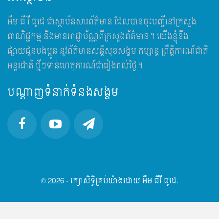
អឹម​ ធី វី ធូដេ ជាស្ថាប័នសារព័ត៌មាន ដែលបានចុះបញ្ជីនៅក្រសួង
ពាណិជ្ជកម្ម និងមានអាជ្ញាប័ណ្ណពីក្រសួងព័ត៌មាន។ យើងខ្ញុំនឹង
ផ្សាយជូនបងប្អូន នូវព័ត៌មានសន្តិសុខសង្គម កម្សាន្ត ព្រឹត្តិការណ៍ជាតិ
អន្តរជាតិ ថ្មីៗទាន់ហេតុការណ៍ជារៀងរាល់ថ្ងៃ។
បណ្តាញទំនាក់ទំនងសង្គម
© 2026 - រក្សាសិទ្ធិគ្រប់យ៉ាងដោយ អឹម ធីវី ធូដេ.