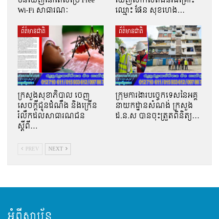
មិនឃើញនៅពេលប្រើ Free
ឃើញសាកសពជនរងគ្រោះ
Wi-Fi សាធារណៈ
ឈ្មោះ ផែន សុខហេង…
ព័ត៌មានជាតិ
ព័ត៌មានជាតិ
ក្រសួងសុខាភិបាល ចេញ
ក្រុមការងារបច្ចេកទេសនៃអគ្គ
សេចក្តីជូនដំណឹង និងក្រើន
នាយកដ្ឋានសំណង់ ក្រសួង
រំលឹកដល់សាធារណជន
ដ.ន.ស បានចុះត្រួតពិនិត្យ…
ស្ដីពី…
PREV
NEXT
អំពីស្ថាប័ន