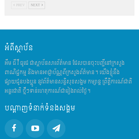
PREV
NEXT
អំពីស្ថាប័ន
អឹម​ ធី វី ធូដេ ជាស្ថាប័នសារព័ត៌មាន ដែលបានចុះបញ្ជីនៅក្រសួង
ពាណិជ្ជកម្ម និងមានអាជ្ញាប័ណ្ណពីក្រសួងព័ត៌មាន។ យើងខ្ញុំនឹង
ផ្សាយជូនបងប្អូន នូវព័ត៌មានសន្តិសុខសង្គម កម្សាន្ត ព្រឹត្តិការណ៍ជាតិ
អន្តរជាតិ ថ្មីៗទាន់ហេតុការណ៍ជារៀងរាល់ថ្ងៃ។
បណ្តាញទំនាក់ទំនងសង្គម