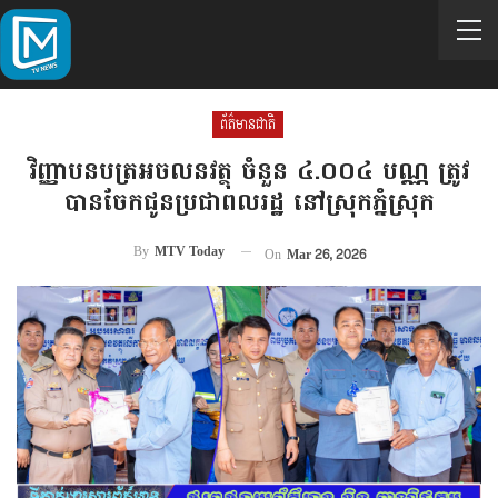
ព័ត៌មានជាតិ
វិញ្ញាបនបត្រអចលនវត្ថុ ចំនួន ៤.០០៤ បណ្ណ ត្រូវ
បានចែកជូនប្រជាពលរដ្ឋ នៅស្រុកភ្នំស្រុក
By
MTV Today
On
Mar 26, 2026