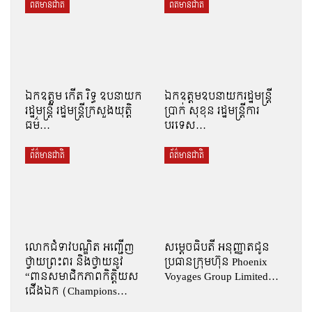
ព័ត៌មានជាតិ
ព័ត៌មានជាតិ
ឯកឧត្តម កើត រិទ្ធ ឧបនាយក
ឯកឧត្តមឧបនាយករដ្ឋមន្រ្តី
រដ្ឋមន្ត្រី រដ្ឋមន្ត្រីក្រសួងយុត្តិ
ប្រាក់ សុខុន រដ្ឋមន្រ្តីការ
ធម៌…
បរទេស…
ព័ត៌មានជាតិ
ព័ត៌មានជាតិ
លោកជំទាវបណ្ឌិត អញ្ជើញ
សម្តេចធិបតី អនុញ្ញាតជូន
ថ្វាយព្រះពរ និងថ្វាយនូវ
ប្រធានក្រុមហ៊ុន Phoenix
“ពានសមាជិកភាពកិត្តិយស
Voyages Group Limited…
ជើងឯក (Champions…