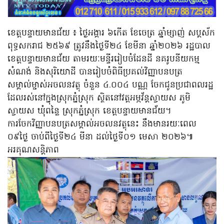
ខេត្តបន្ទាយមានជ័យ ៖ ថ្ងៃអង្គារ ៦កើត ខែចេត្រ ឆ្នាំម្សាញ់ សប្តស័ក
ពុទ្ធសករាជ ២៥៦៩ ត្រូវនឹងថ្ងៃទី២៤ ខែមីនា ឆ្នាំ២០២៦ រដ្ឋបាល
ខេត្តបន្ទាយមានជ័យ តាមរយៈមន្ទីររៀបចំដែនដី នគរូបនីយកម្ម
សំណង់ និងសុរិយោដី បានរៀបចំពិធីប្រគល់វិញ្ញាបនបត្រ
សម្គាល់ម្ចាស់អចលនវត្ថុ ចំនួន ៤.០០៤ បណ្ណ ចែកជូនប្រជាពលរដ្ឋ
ដែលរស់នៅក្នុងស្រុកភ្នំស្រុក ស្ថិតនៅវត្តអម្ភវ័ន្តស្វាយស ភូមិ
ស្វាយស ឃុំពន្លៃ ស្រុកភ្នំស្រុក ខេត្តបន្ទាយមានជ័យ។
ការចែកវិញ្ញាបនបត្រសម្គាល់អចលនវត្ថុនេះ នឹងមានរយៈពេល
០៩ថ្ងៃ ចាប់ពីថ្ងៃទី២៤ មីនា ដល់ថ្ងៃទី០១ មេសា ២០២៦៕
អរគុណសន្តិភាព