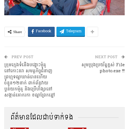
Share
Facebook
Telegram
PREV POST
NEXT POST
ក្រុមក្មេងទំនើងបង្ហោះម៉ូតូ
សូមប្រុងប្រយ័ត្នខ្ពស់ File
នៅកោះនរា សមត្ថកិច្ចជំនាញ
photo.exe !!!
ព្រហ្មទណ្ឌឃាត់បានហើយ
ចំនួន១២នាក់ ពាក់ព័ន្ធវាយ
ប្លន់យកម៉ូតូ និងប្រើហិង្សានៅ
សង្កាត់គោករកា ខណ្ឌព្រែកព្នៅ
ព័ត៌មានដែលជាប់ទាក់ទង