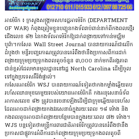
អាម៉េរិក ៖ ក្រសួងសង្គ្រាមសហរដ្ឋអាម៉េរិក (DEPARTMENT
OF WAR) កំពុងត្រៀមខ្លួនបញ្ជូនកងទ័ពរាប់ពាន់នាក់ពីកងពលថ្មើរ
ជើងលេខ ៨២ នៃកងទ័ពអាម៉េរិកឱ្យដាក់ពង្រាយទៅកាន់មជ្ឈិម
បូព៌ា។កាសែត Wall Street Journal បានរាយការណ៍ជាលើក
ដំបូងថា មន្ទីរបញ្ចកោណត្រូវបានគេរំពឹងថានឹងប្រកាសពីការដាក់
ពង្រាយក្រុមប្រយុទ្ធកងពលតូចចំនួន ៣,០០០ នាក់មកពីអង្គភាព
ជាន់ខ្ពស់ដែលមានមូលដ្ឋាននៅរដ្ឋ North Carolina ដើម្បីចូល
ទៅក្នុងប្រទេសអ៊ីរ៉ង់ផ្ទាល់។
កាសែតអាម៉េរិក WSJ បានរាយការណ៍ទៀតថាកងកម្លាំងឆ្លើយតប
រហ័សឈានមុខគេមួយរបស់យោធាអាម៉េរិកគឺ កងអនុសេនាធំទ័ព
អាកាសលេខ ៨២ ត្រូវបានរចនាឡើងដើម្បីជាក្រុមឆ្លើយតបរហ័ស
ដែលអាចដាក់ពង្រាយកងវរសេនាធំក្នុងរយៈពេល ១៨ ម៉ោង និង
កងពលតូចអាចដាក់ពង្រាយបន្ថែមបានក្នុងរយៈពេល ៧២ ម៉ោង។
WJS បន្តទៀតថាមន្ត្រីការពារជាតិអាម៉េរិកត្រូវបានគេរំពឹងថានឹង
ប្រកាសជាផ្លូវការអំពីការដាក់ពង្រាយក្រុមប្រយុទ្ធកងពលតូចពី