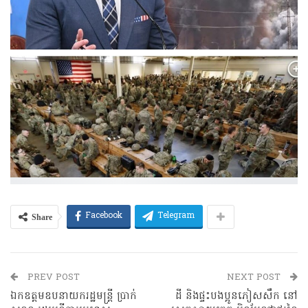
Share
Facebook
Telegram
PREV POST
NEXT POST
ឯកឧត្តមឧបនាយករដ្ឋមន្ត្រី ប្រាក់
ដី និងផ្ទះបងប្អូនភៀសសឹក នៅ