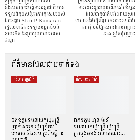
សុខុន រដ្ឋមន្ត្រីការបរទេស
ស្រុកស្វាយចេក មិនមែនជាថ្នូរនៃ
និងសហប្រតិបត្តិការអន្តរជាតិ បាន
ការដោះដូរជាមួយដីរបស់បងប្អូន
ទទួលជំនួបសម្តែងការគួរសមរបស់
ដែលបានបាត់បង់ដោយសារ
ឯកឧត្តម Shri P. Kumaran
ទាហានថៃហ៊ុព័ទ្ធយកនោះទេ គឺជា
រដ្ឋលេខាធិការទទួលបន្ទុកតំបន់
ការរៀបចំឱ្យរស់នៅជាបណ្តោះ
ខាងកើត នៃក្រសួងការបរទេស
អាសន្នតែប៉ុណ្ណោះ
ឥណ្ឌា
ព័ត៌មានដែលជាប់ទាក់ទង
ព័ត៌មានអន្តរជាតិ
ព័ត៌មានអន្តរជាតិ
ឯកឧត្តមឧបនាយករដ្ឋមន្ត្រី
ឯកឧត្តម ហ៊ុន ​ម៉ានី
ប្រាក់ សុខុន រដ្ឋមន្ត្រីការ
ឧបនាយករដ្ឋមន្ត្រី រដ្ឋមន្ត្រី
បរទេស និងសហប្រតិបត្តិការ
ក្រសួងមុខងារសាធារណៈ…