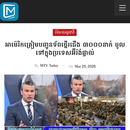
ព័ត៌មានអន្តរជាតិ
អាម៉េរិកត្រៀមបញ្ជូនទ័ពថ្នើរជើង ៣០០០នាក់ ចូល
ទៅក្នុងប្រទេសអ៊ីរ៉ង់ផ្ទាល់
By
MTV Today
On
Mar 25, 2026