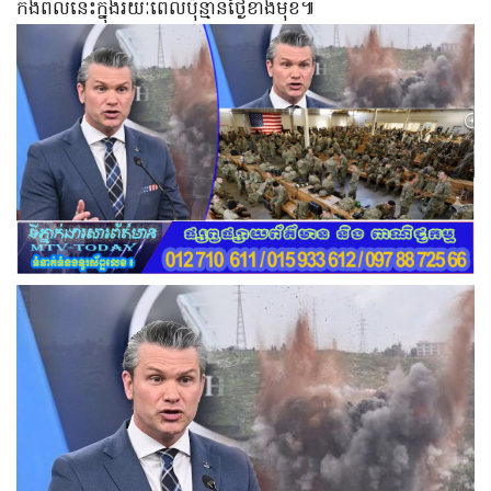
កងពលនេះក្នុងរយៈពេលប៉ុន្មានថ្ងៃខាងមុខ៕