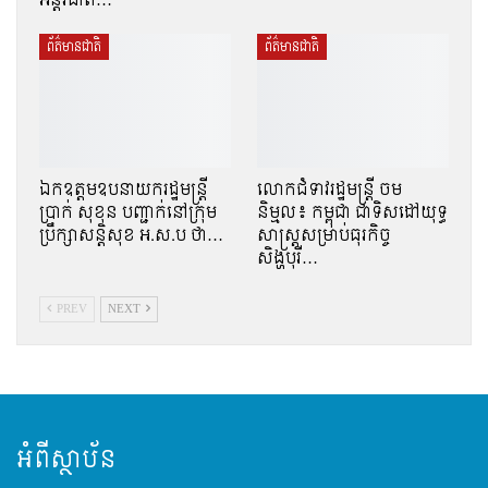
អន្តរជាតិ…
ព័ត៌មានជាតិ
ព័ត៌មានជាតិ
ឯកឧត្តមឧបនាយករដ្ឋមន្ត្រី
លោកជំទាវរដ្ឋមន្ត្រី ចម
ប្រាក់ សុខុន បញ្ជាក់នៅក្រុម
និម្មល៖ កម្ពុជា ជាទិសដៅយុទ្ធ
ប្រឹក្សាសន្តិសុខ អ.ស.ប ថា…
សាស្ត្រសម្រាប់ធុរកិច្ច
សិង្ហបុរី…
PREV
NEXT
អំពីស្ថាប័ន