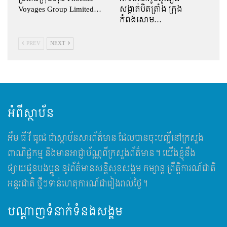
Voyages Group Limited…
សង្កាត់បិតត្រាំង ក្រុង
កំពង់សោម…
PREV
NEXT
អំពីស្ថាប័ន
អឹម​ ធី វី ធូដេ ជាស្ថាប័នសារព័ត៌មាន ដែលបានចុះបញ្ជីនៅក្រសួង
ពាណិជ្ជកម្ម និងមានអាជ្ញាប័ណ្ណពីក្រសួងព័ត៌មាន។ យើងខ្ញុំនឹង
ផ្សាយជូនបងប្អូន នូវព័ត៌មានសន្តិសុខសង្គម កម្សាន្ត ព្រឹត្តិការណ៍ជាតិ
អន្តរជាតិ ថ្មីៗទាន់ហេតុការណ៍ជារៀងរាល់ថ្ងៃ។
បណ្តាញទំនាក់ទំនងសង្គម