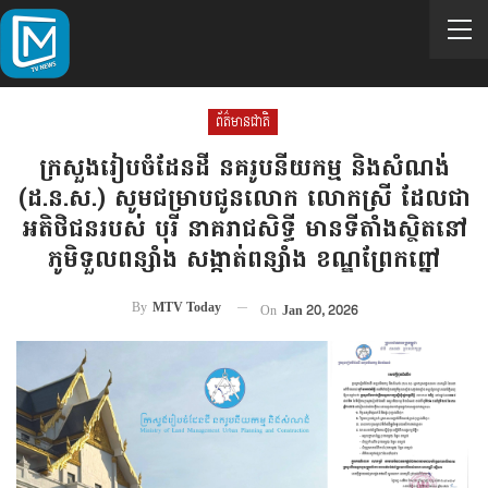
ព័ត៌មានជាតិ
ក្រសួងរៀបចំដែនដី នគរូបនីយកម្ម និងសំណង់
(ដ.ន.ស.) សូមជម្រាបជូនលោក លោកស្រី ដែលជា
អតិថិជនរបស់ បុរី នាគរាជសិទ្ធី មានទីតាំងស្ថិតនៅ
ភូមិទួលពន្សាំង​ សង្កាត់ពន្សាំង ខណ្ឌព្រែកព្នៅ
By
MTV Today
On
Jan 20, 2026