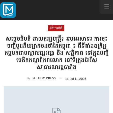
ព័ត៌មានជាតិ
សម្តេចធិបតី នាយករដ្ឋមន្ត្រី៖ អបអរសាទរ ការចុះ
បញ្ជីបូជនីយដ្ឋាន​​ចង​ចាំនៃកម្ពុជា ៖ ពីទីតាំងឧក្រិដ្ឋ
កម្មមកជាមណ្ឌលផ្សះផ្សា និង សន្តិភាព ទៅក្នុងបញ្ជី
បេតិកភណ្ឌពិភពលោក នៅទីក្រុងប៉ារីស
សាធារណរដ្ឋបារាំង
By
PA THOM PRESS
On
Jul 11, 2025