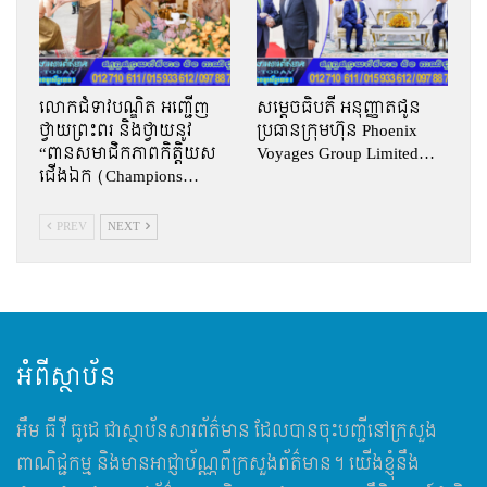
លោកជំទាវបណ្ឌិត អញ្ជើញ
សម្តេចធិបតី អនុញ្ញាតជូន
ថ្វាយព្រះពរ និងថ្វាយនូវ
ប្រធានក្រុមហ៊ុន Phoenix
“ពានសមាជិកភាពកិត្តិយស
Voyages Group Limited…
ជើងឯក (Champions…
PREV
NEXT
អំពីស្ថាប័ន
អឹម​ ធី វី ធូដេ ជាស្ថាប័នសារព័ត៌មាន ដែលបានចុះបញ្ជីនៅក្រសួង
ពាណិជ្ជកម្ម និងមានអាជ្ញាប័ណ្ណពីក្រសួងព័ត៌មាន។ យើងខ្ញុំនឹង