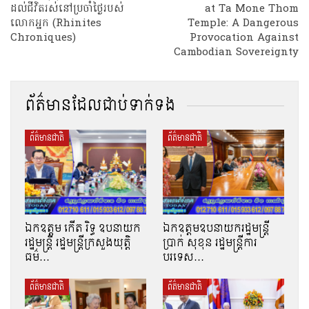
ដល់ជីវិតរស់នៅប្រចាំថ្ងៃរបស់
at Ta Mone Thom
លោកអ្នក (Rhinites
Temple: A Dangerous
Chroniques)
Provocation Against
Cambodian Sovereignty
ព័ត៌មានដែលជាប់ទាក់ទង
ព័ត៌មានជាតិ
ព័ត៌មានជាតិ
ឯកឧត្តម កើត រិទ្ធ ឧបនាយក
ឯកឧត្តមឧបនាយករដ្ឋមន្រ្តី
រដ្ឋមន្ត្រី រដ្ឋមន្ត្រីក្រសួងយុត្តិ
ប្រាក់ សុខុន រដ្ឋមន្រ្តីការ
ធម៌…
បរទេស…
ព័ត៌មានជាតិ
ព័ត៌មានជាតិ