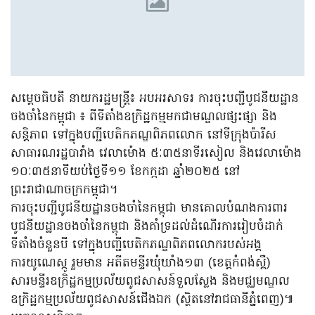
សម្តេចធិបតី នាយករដ្ឋមន្ត្រី៖ អបអរសាទរ ការចុះបញ្ជីបូជនីយដ្ឋាន​​
ចង​ចាំនៃកម្ពុជា ៖ ពីទីតាំងឧក្រិដ្ឋកម្មមកជាមណ្ឌលផ្សះផ្សា និង
សន្តិភាព ទៅក្នុងបញ្ជីបេតិកភណ្ឌពិភពលោក នៅទីក្រុងប៉ារីស
សាធារណរដ្ឋបារាំង វេលាម៉ោង ៥ៈ៣៥នាទីរសៀល និងវេលាម៉ោង
១០ៈ៣៥នាទីយប់ថ្ងៃទី១១ ខែកក្កដា ឆ្នាំ២០២៥ នៅ
ព្រះរាជាណាចក្រកម្ពុជា។
ការចុះបញ្ជីបូជនីយដ្ឋាន​​ចង​ចាំនៃកម្ពុជា មានគោលបំណងការពារ
បូជនីយដ្ឋានចងចាំនៃកម្ពុជា និងគាំទ្រដល់ដំណើរការរៀបចំដាក់
ទីតាំងចំនួនបី ទៅក្នុងបញ្ជីបេតិកភណ្ឌពិភពលោករបស់អង្គ
ការយូណេស្កូ រួមមាន អតីតមន្ទីរឃុំឃាំង១៣ (ខេត្តកំពង់ស្ពឺ)
សារមន្ទីរឧក្រិដ្ឋកម្មប្រល័យពូជសាសន៍ទួលស្លែង និងមជ្ឈមណ្ឌល
ឧក្រិដ្ឋកម្មប្រល័យពូជសាសន៍ជើងឯក (ស្ថិតនៅរាជធានីភ្នំពេញ)៕