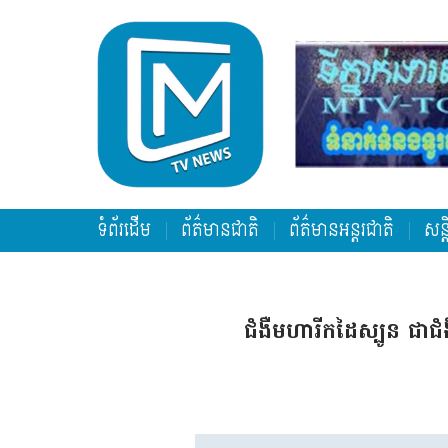
ទំព័រដើម
ព័ត៌មានជាតិ
ព័ត៌មានអន្តរជាតិ
សន្
ជំងឺមហារីកដៃស្បូន ជាជ