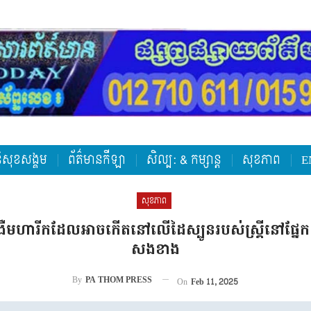
តិសុខសង្គម
ព័ត៌មានកីឡា
សិល្ប: & កម្សាន្ត
សុខភាព
E
សុខភាព
ំងឺមហារីកដែលអាចកើតនៅលើដៃស្បូនរបស់ស្ត្រីនៅផ្នែកខ
សងខាង
By
PA THOM PRESS
On
Feb 11, 2025