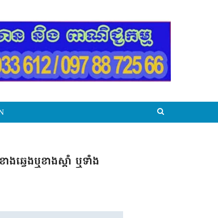
N
ាងឆ្វេងឬខាងស្តាំ ឬទាំង