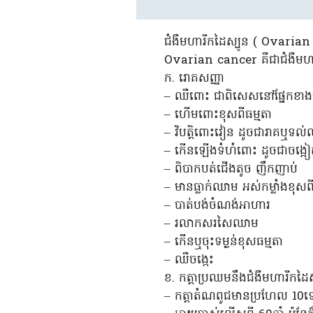
ជំងឺមហារីកដៃស្បូន ( Ovaria
Ovarian cancer គឺជាជំងឺមហា
ក. រោគសញ្ញា
– ឈឺពោះ ជាពិសេសនៅផ្នែកខាង
– ហើមពោះខុសពីធម្មតា
– វិបត្តិពោះវៀន ដូចជារាគឬទល់
– កើនឡើងទំហំពោះ ដូចជាចង្អៀតច
– ពិបាកបត់ជើងតូច ញឹកញាប់
– មានធ្លាក់ឈាម អស់កម្លាំងខុស
– បាត់បង់ចំណង់អាហារ
– រលាកសរសៃឈាម
– កើនឬចុះទម្ងន់ខុសធម្មតា
– ឈឺចង្កេះ
ខ. កត្តាប្រឈមនឹងជំងឺមហារីកដៃស
– កត្តាតំណពូជមានប្រហែល 10