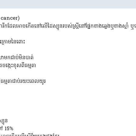
n cancer)
រីកដែលអាចកើតនៅលើដៃស្បូនរបស់ស្ត្រីនៅផ្នែកខាងឆ្វេងឬខាងស្តាំ
ក្រោមនៃពោះ
លាមកជាប់មិនបាត់
ង្កេះខុសពីធម្មតា
ពីធម្មតាជាប់រយះពេលយូរ
្បូន
ទៅ 15%