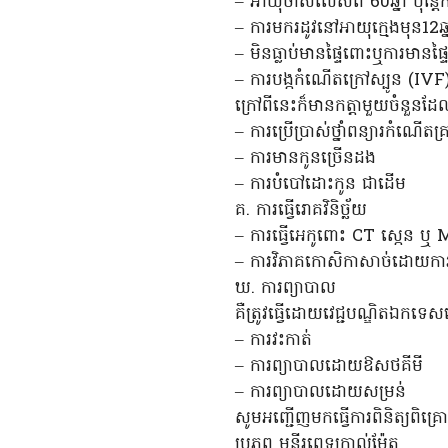
– អាយុចាស់លើសពី 60ឆ្នាំ ប៉ុន្តែ
– ការមករដូវនៅអាយុក្មេងមុន12ឆ្
– មិនធ្លាប់មានផ្ទៃពោះឬការមានផ
– ការបង្កកំណើតក្រៅស្បូន (I
ក្រៅពីនេះក៏មានកត្តាមួយចំនួនដែ
– ការប្រើប្រាស់ថ្នាំពន្យារកំណើត
– ការមានកូនច្រើនដង
– ការបំបៅដោះកូន ជាដើម
គ. ការធ្វើរោគវិនិច្ឆ័យ
– ការធ្វើអេកូពោះ CT ស្កេន ឬ
– ការវិភាគកោសិកាសាច់ដោយការ
ឃ. ការព្យាបាល
គឺត្រូវធ្វើដោយវេជ្ជបណ្ឌិតឯកទ
– ការវះកាត់
– ការព្យាបាលដោយឱសថគីមី
– ការព្យាបាលដោយសម្រន់
សូមអញ្ជើញមកធ្វើការពិនិត្យពិគ
ប្រភព មន្ទីរពេទ្យកាល់ម៉ែត