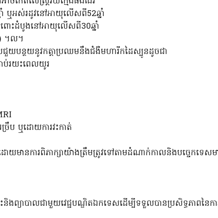
ក៏អាចកើតលើស្ត្រីវ័យក្មេងផងដែរ
នាំ ឬអស់រដូវនៅអាយុលើសពី52ឆ្នាំ
្ទៃពោះដំបូងនៅអាយុលើសពី30ឆ្នាំ
VF) ។ល។
លជួយបន្ថយនូវកត្តាប្រឈមនឹងជំងឺមហារីកដៃស្បូនដូចជា
គ្រាប់រយះពេលយូរ
 MRI
ច្រឹប ឬដោយការវះកាត់
េសដោយមានការពិភាក្សាយ៉ាងត្រឹមត្រូវទៅតាមដំណាក់កាលនិងបច្ចេកទេស
្រោះនិងព្យាបាលជាមួយវេជ្ជបណ្ឌិតឯកទេសដើម្បីទទួលបានប្រសិទ្ធភាពនៃ