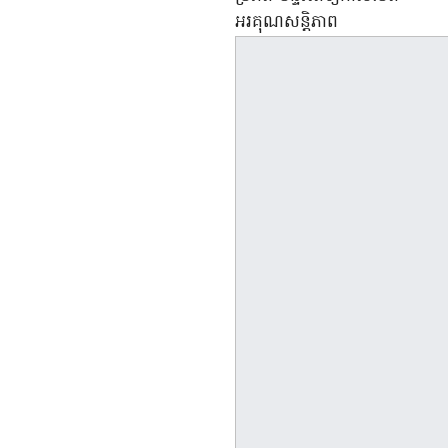
អរគុណសន្តិភាព