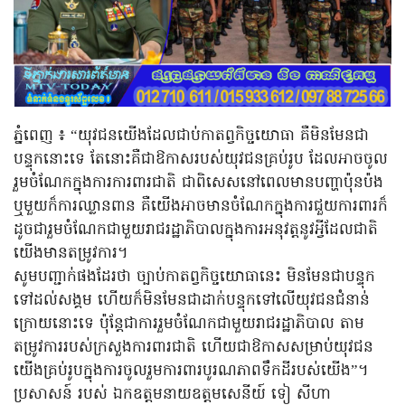
ភ្នំពេញ ៖ “យុវជនយើងដែលជាប់កាតព្វកិច្ចយោធា គឺមិនមែនជា
បន្ទុកនោះទេ តែនោះគឺជាឱកាសរបស់យុវជនគ្រប់រូប ដែលអាចចូល
រួមចំណែកក្នុងការការពារជាតិ ជាពិសេសនៅពេលមានបញ្ហាប៉ុនប៉ង
ឬមួយក៏ការឈ្លានពាន គឺយើងអាចមានចំណែកក្នុងការជួយការពារក៏
ដូចជារួមចំណែកជាមួយរាជរដ្ឋាភិបាលក្នុងការអនុវត្តនូវអ្វីដែលជាតិ
យើងមានតម្រូវការ។
សូមបញ្ជាក់ផងដែរថា ច្បាប់កាតព្វកិច្ចយោធានេះ មិនមែនជាបន្ទុក
ទៅដល់សង្គម ហើយក៏មិនមែនជាដាក់បន្ទុកទៅលើយុវជនជំនាន់
ក្រោយនោះទេ ប៉ុន្តែជាការរួមចំណែកជាមួយរាជរដ្ឋាភិបាល តាម
តម្រូវការរបស់ក្រសួងការពារជាតិ ហើយជាឱកាសសម្រាប់យុវជន
យើងគ្រប់រូបក្នុងការចូលរួមការពារបូរណភាពទឹកដីរបស់យើង”។
ប្រសាសន៍ របស់ ឯកឧត្តមនាយឧត្តមសេនីយ៍ ទៀ សីហា