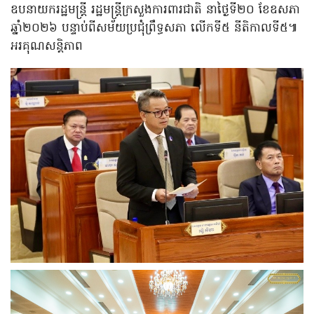
ឧបនាយករដ្ឋមន្ត្រី រដ្ឋមន្ត្រីក្រសួងការពារជាតិ នាថ្ងៃទី២០ ខែឧសភា
ឆ្នាំ២០២៦ បន្ទាប់ពីសម័យប្រជុំព្រឹទ្ធសភា លើកទី៥ នីតិកាលទី៥៕
អរគុណសន្តិភាព