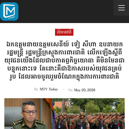
ព័ត៌មានជាតិ
ឯកឧត្តមនាយឧត្តមសេនីយ៍ ទៀ សីហា ឧបនាយក
រដ្ឋមន្ត្រី រដ្ឋមន្ត្រីក្រសួងការពារជាតិ លើកឡើងស្តីពី
យុវជនយើងដែលជាប់កាតព្វកិច្ចយោធា គឺមិនមែនជា
បន្ទុកនោះទេ តែនោះគឺជាឱកាសរបស់យុវជនគ្រប់
រូប ដែលអាចចូលរួមចំណែកក្នុងការការពារជាតិ
By
MTV Today
On
May 20, 2026