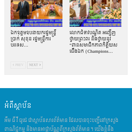
ឯកឧត្តមឧបនាយករដ្ឋមន្រ្តី
លោកជំទាវបណ្ឌិត អញ្ជើញ
ប្រាក់ សុខុន រដ្ឋមន្រ្តីការ
ថ្វាយព្រះពរ និងថ្វាយនូវ
បរទេស…
“ពានសមាជិកភាពកិត្តិយស
ជើងឯក (Champions…
PREV
NEXT
អំពីស្ថាប័ន
អឹម​ ធី វី ធូដេ ជាស្ថាប័នសារព័ត៌មាន ដែលបានចុះបញ្ជីនៅក្រសួង
ពាណិជ្ជកម្ម និងមានអាជ្ញាប័ណ្ណពីក្រសួងព័ត៌មាន។ យើងខ្ញុំនឹង