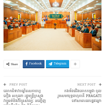
Share
Facebook
Telegram
PREV POST
NEXT POST
លោកជំទាវបណ្ឌិតសភាចារ្យ
កងទ័ពជើងគោកកម្ពុជា ចូល
ភឿង សកុណា រដ្ឋមន្ត្រីក្រសួង
រួមសមយុទ្ធពហុភាគី PRAGATI
វប្បធម៌និងវិចិត្រសិល្បៈ អញ្ជេីញ
នៅសាធារណរដ្ឋឥណ្ឌា