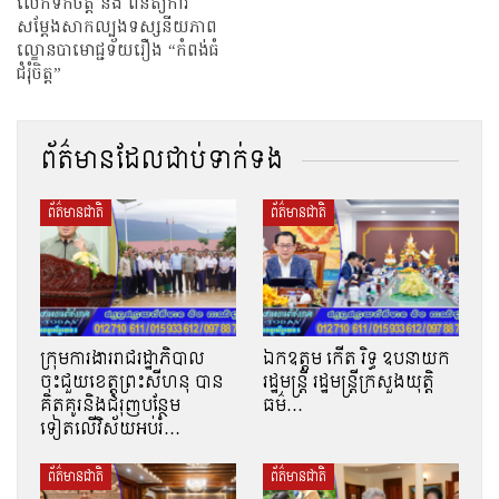
លើកទឹកចិត្ត និង ពិនិត្យការ
សម្តែងសាកល្បងទស្សនីយភាព
ល្ខោនបាមោជ្ជទ័យរឿង “កំពង់ធំ
ជំរុំចិត្ត”
ព័ត៌មានដែលជាប់ទាក់ទង
ព័ត៌មានជាតិ
ព័ត៌មានជាតិ
ក្រុមការងាររាជរដ្ឋាភិបាល
ឯកឧត្តម កើត រិទ្ធ ឧបនាយក
ចុះជួយខេត្តព្រះសីហនុ បាន
រដ្ឋមន្ត្រី រដ្ឋមន្ត្រីក្រសួងយុត្តិ
គិតគូរនិងជំរុញបន្ថែម
ធម៌…
ទៀតលើវិស័យអប់រំ…
ព័ត៌មានជាតិ
ព័ត៌មានជាតិ