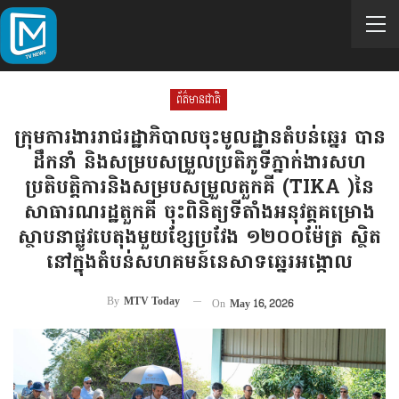
ព័ត៌មានជាតិ
ក្រុមការងាររាជរដ្ឋាភិបាលចុះមូលដ្ឋានតំបន់ឆ្នេរ បាន
ដឹកនាំ និងសម្របសម្រួលប្រតិភូទីភ្នាក់ងារសហ
ប្រតិបត្តិការនិងសម្របសម្រួលតួកគី (TIKA )នៃ
សាធារណរដ្ឋតួកគី ចុះពិនិត្យទីតាំងអនុវត្តគម្រោង
ស្ថាបនាផ្លូវបេតុងមួយខ្សែប្រវែង ១២០០ម៉ែត្រ ស្ថិត
នៅក្នុងតំបន់សហគមន៍នេសាទឆ្នេរអង្កោល
By
MTV Today
On
May 16, 2026