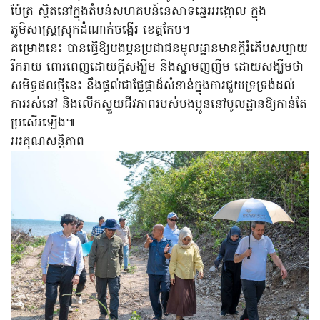
ម៉ែត្រ ស្ថិតនៅក្នុងតំបន់សហគមន៍នេសាទឆ្នេរអង្កោល ក្នុង
ភូមិសាស្ត្រស្រុកដំណាក់ចង្អើរ ខេត្តកែប។
គម្រោងនេះ បានធ្វើឱ្យបងប្អនប្រជាជនមូលដ្ឋានមានក្តីរំភើបសប្បាយ
រីករាយ ពោរពេញដោយក្តីសង្ឃឹម និងស្នាមញញឹម ដោយសង្ឃឹមថា
សមិទ្ធផលថ្មីនេះ នឹងផ្តល់ជាផ្លែផ្កាដ៏សំខាន់ក្នុងការជួយទ្រទ្រង់ដល់
ការរស់នៅ និងលើកស្ទួយជីវភាពរបស់បងប្អូននៅមូលដ្ឋានឱ្យកាន់តែ
ប្រសើរឡើង៕
អរគុណសន្តិភាព