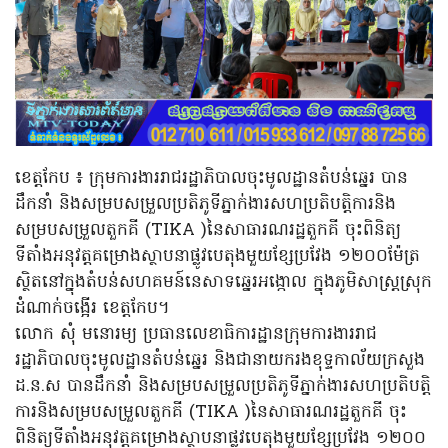
ខេត្តកែប ៖ ក្រុមការងាររាជរដ្ឋាភិបាលចុះមូលដ្ឋានតំបន់ឆ្នេរ បាន
ដឹកនាំ និងសម្របសម្រួលប្រតិភូទីភ្នាក់ងារសហប្រតិបត្តិការនិង
សម្របសម្រួលតួកគី (TIKA )នៃសាធារណរដ្ឋតួកគី ចុះពិនិត្យ
ទីតាំងអនុវត្តគម្រោងស្ថាបនាផ្លូវបេតុងមួយខ្សែប្រវែង ១២០០ម៉ែត្រ
ស្ថិតនៅក្នុងតំបន់សហគមន៍នេសាទឆ្នេរអង្កោល ក្នុងភូមិសាស្ត្រស្រុក
ដំណាក់ចង្អើរ ខេត្តកែប។
លោក សុំ មនោរម្យ ប្រធានលេខាធិការដ្ឋានក្រុមការងាររាជ
រដ្ឋាភិបាលចុះមូលដ្ឋានតំបន់ឆ្នេរ និងជានាយករងខុទ្ទកាល័យក្រសួង
ដ.ន.ស បានដឹកនាំ និងសម្របសម្រួលប្រតិភូទីភ្នាក់ងារសហប្រតិបត្តិ
ការនិងសម្របសម្រួលតួកគី (TIKA )នៃសាធារណរដ្ឋតួកគី ចុះ
ពិនិត្យទីតាំងអនុវត្តគម្រោងស្ថាបនាផ្លូវបេតុងមួយខ្សែប្រវែង ១២០០