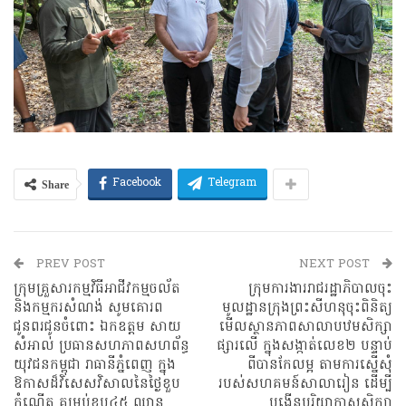
Share
Facebook
Telegram
PREV POST
NEXT POST
ក្រុមគ្រួសារកម្មវិធីអាជីវកម្មចល័ត
ក្រុមការងាររាជរដ្ឋាភិបាលចុះ
និងកម្មករសំណង់ សូមគោរព
មូលដ្ឋានក្រុងព្រះសីហនុ​ចុះពិនិត្យ
ជូនពរជូនចំពោះ ឯកឧត្ដម​ សាយ
មេីលស្ថានភាពសាលាបឋមសិក្សា
សំអាល់ ប្រធានសហភាពសហព័ន្ធ
ផ្សារលេី ក្នុងសង្កាត់លេខ២​ បន្ទាប់
យុវជនកម្ពុជា រាធានីភ្នំពេញ ក្នុង
ពីបានកែលម្អ​ តាមការស្នើសុំ
ឱកាសដ៏វិសេសវិសាលនៃថ្ងៃខួប
របស់សហគមន៍សាលារៀន ដើម្បី
កំណើត គម្រប់ខួប៤៥ ឈាន
បង្កើនបរិយាកាសសិក្សា​