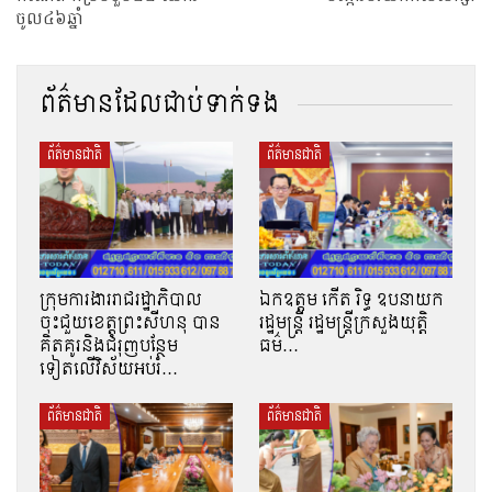
ចូល៤៦ឆ្នាំ
ព័ត៌មានដែលជាប់ទាក់ទង
ព័ត៌មានជាតិ
ព័ត៌មានជាតិ
ក្រុមការងាររាជរដ្ឋាភិបាល
ឯកឧត្តម កើត រិទ្ធ ឧបនាយក
ចុះជួយខេត្តព្រះសីហនុ បាន
រដ្ឋមន្ត្រី រដ្ឋមន្ត្រីក្រសួងយុត្តិ
គិតគូរនិងជំរុញបន្ថែម
ធម៌…
ទៀតលើវិស័យអប់រំ…
ព័ត៌មានជាតិ
ព័ត៌មានជាតិ