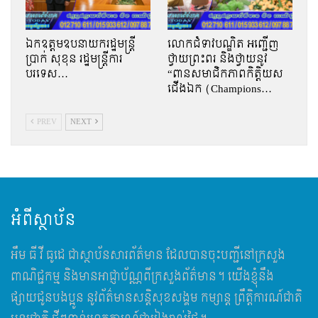
ឯកឧត្តមឧបនាយករដ្ឋមន្រ្តី
លោកជំទាវបណ្ឌិត អញ្ជើញ
ប្រាក់ សុខុន រដ្ឋមន្រ្តីការ
ថ្វាយព្រះពរ និងថ្វាយនូវ
បរទេស…
“ពានសមាជិកភាពកិត្តិយស
ជើងឯក (Champions…
PREV
NEXT
អំពីស្ថាប័ន
អឹម​ ធី វី ធូដេ ជាស្ថាប័នសារព័ត៌មាន ដែលបានចុះបញ្ជីនៅក្រសួង
ពាណិជ្ជកម្ម និងមានអាជ្ញាប័ណ្ណពីក្រសួងព័ត៌មាន។ យើងខ្ញុំនឹង
ផ្សាយជូនបងប្អូន នូវព័ត៌មានសន្តិសុខសង្គម កម្សាន្ត ព្រឹត្តិការណ៍ជាតិ