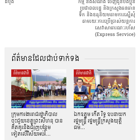
ដំបូង
កម្ម និងសំណង់ ចេញជូនបងប្អូន
ប្រជាពលរដ្ឋ និងក្រសួងធនធាន
ទឹក និងឧតុនិយមតាមការស្នេីសុំ​
តាមរយៈការប្រើប្រាស់យន្តការ
សេវាសាធារណៈរហ័ស
(Express Service)
ព័ត៌មានដែលជាប់ទាក់ទង
ព័ត៌មានជាតិ
ព័ត៌មានជាតិ
ក្រុមការងាររាជរដ្ឋាភិបាល
ឯកឧត្តម កើត រិទ្ធ ឧបនាយក
ចុះជួយខេត្តព្រះសីហនុ បាន
រដ្ឋមន្ត្រី រដ្ឋមន្ត្រីក្រសួងយុត្តិ
គិតគូរនិងជំរុញបន្ថែម
ធម៌…
ទៀតលើវិស័យអប់រំ…