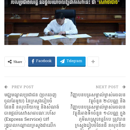
Share
Facebook
Telegram
PREV POST
NEXT POST
មជ្ឈមណ្ឌលប្រជាជន (ច្រកចេញ
វិញ្ញាបនបត្រសម្គាល់ម្ចាស់អចលន
ចូលតែមួយ) នៃក្រសួងរៀបចំ
វត្ថុចំនួន ២៤បណ្ណ និង
ដែនដី នគរូបនីយកម្ម និងសំណង់
វិញ្ញាបនបត្រសម្គាល់ម្ចាស់អចលន
បានផ្តល់សេវាសាធារណៈរហ័ស
វត្ថុដីអាងទឹកចំនួន ១៤បណ្ណ​ ក្នុង
(Express Service) នៅ
ភូមិសាស្ត្រខេត្តកែប ត្រូវ​បាន​
រដ្ឋបាលកណ្តាលក្រសួងជាលើក
ក្រសួងរៀបចំដែនដី នគរូបនីយ