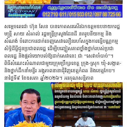
សម្តេចតេជោ ហ៊ុន សែន បានកោតសរសើរ​ឯកឧត្តមឧបនាយក​រដ្ឋ
មន្ត្រី សាយ សំអាល់ រដ្ឋមន្ត្រីក្រសួងដែនដី នគរូបនីយកម្ម និង
សំណង់ ចំពោះការដាក់​ចេញ​សេវាលឿនរហ័សក្នុងការធ្វើបណ្ណកម្ម
សិទ្ធិដីធ្លីជូនប្រជាពលរដ្ឋ ដើម្បីបញ្ចៀសភាពថ្នាំងថ្នាក់របស់ប្រជា
ពលរដ្ឋ និងផ្តល់យោបល់ឱ្យដាក់សេវានេះ ជា “សេវាចាំបាច់”។
ពិធីសំណេះសំណាលជាមួយក្រុមប្រឹក្សាខេត្ត ក្រុង-ស្រុក ឃុំ-សង្កាត-
និងថ្នាក់ដឹកនាំមន្ទីរ អង្គភាពនានាជុំវិញខេត្តកំពត និងខេត្តកែប។
នាថ្ងៃ​ទី​៩ ខែ​ឧសភា ឆ្នាំ​២០២៦។ អរគុណសន្តិភាព