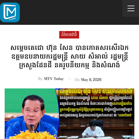
ព័ត៌មានជាតិ
សម្តេចតេជោ ហ៊ុន សែន បានកោតសរសើរ​ឯក
ឧត្តមឧបនាយក​រដ្ឋមន្ត្រី សាយ សំអាល់ រដ្ឋមន្ត្រី
ក្រសួងដែនដី នគរូបនីយកម្ម និងសំណង់
By
MTV Today
On
May 9, 2026