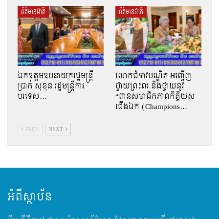
ព័ត៌មានជាតិ
ព័ត៌មានជាតិ
ឯកឧត្តមឧបនាយករដ្ឋមន្រ្តី
លោកជំទាវបណ្ឌិត អញ្ជើញ
ប្រាក់ សុខុន រដ្ឋមន្រ្តីការ
ថ្វាយព្រះពរ និងថ្វាយនូវ
បរទេស…
“ពានសមាជិកភាពកិត្តិយស
ជើងឯក (Champions…
PREV
NEXT
អំពីស្ថាប័ន