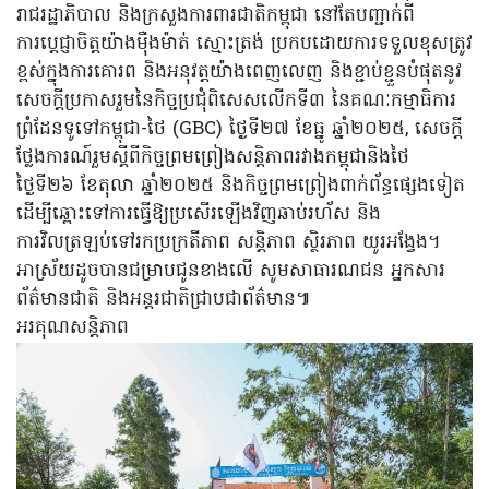
រាជរដ្ឋាភិបាល និងក្រសួងការពារជាតិកម្ពុជា នៅតែបញ្ជាក់ពី
ការប្តេជ្ញាចិត្តយ៉ាងម៉ឺងម៉ាត់ ស្មោះត្រង់ ប្រកបដោយការទទួលខុសត្រូវ
ខ្ពស់ក្នុងការគោរព និងអនុវត្តយ៉ាងពេញលេញ និងខ្ជាប់ខ្ជួនបំផុតនូវ
សេចក្តីប្រកាសរួមនៃកិច្ចប្រជុំពិសេសលើកទី៣ នៃគណៈកម្មាធិការ
ព្រំដែនទូទៅកម្ពុជា-ថៃ (GBC) ថ្ងៃទី២៧ ខែធ្នូ ឆ្នាំ២០២៥, សេចក្តី
ថ្លែងការណ៍រួមស្តីពីកិច្ចព្រមព្រៀងសន្តិភាពរវាងកម្ពុជានិងថៃ
ថ្ងៃទី២៦ ខែតុលា ឆ្នាំ២០២៥ និងកិច្ចព្រមព្រៀងពាក់ព័ន្ធផ្សេងទៀត
ដើម្បីឆ្ពោះទៅការធ្វើឱ្យប្រសើរឡើងវិញឆាប់រហ័ស និង
ការវិលត្រឡប់ទៅរកប្រក្រតីភាព សន្តិភាព ស្ថិរភាព យូរអង្វែង។
អាស្រ័យដូចបានជម្រាបជូនខាងលើ សូមសាធារណជន អ្នកសារ
ព័ត៌មានជាតិ និងអន្តរជាតិជ្រាបជាព័ត៌មាន៕
អរគុណសន្តិភាព