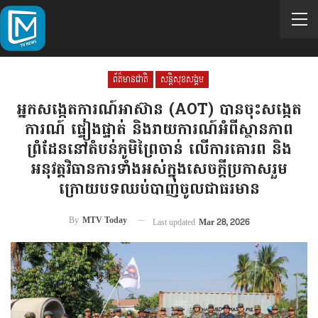
ព័ត៌មានជាតិ
សន្តិសុខសង្គម
អ្នកសង្កេតការណ៍អាស៊ាន (AOT) បានចុះសង្កេត
ការណ៍ ផ្ទៀងផ្ទាត់ និងរាយការណ៍អំពីស្ថានភាព
ព្រំដែននៅតំបន់ភូមិព្រៃចាន់ លើការគោរព និង
អនុវត្តវិធានការទាំងអស់ក្នុងសេចក្តីប្រកាសរួម
ក្រោយបទឈប់បាញ់ចូលជាធរមាន
By
MTV Today
Last updated
Mar 28, 2026