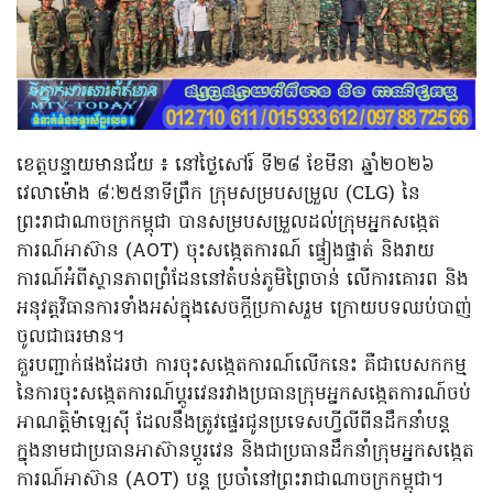
ខេត្តបន្ទាយមានជ័យ ៖ នៅថ្ងៃសៅរ៍ ទី២៨ ខែមីនា ឆ្នាំ២០២៦
វេលាម៉ោង ៨ៈ២៥នាទីព្រឹក ក្រុមសម្របសម្រួល (CLG) នៃ
ព្រះរាជាណាចក្រកម្ពុជា បានសម្របសម្រួលដល់ក្រុមអ្នកសង្កេត
ការណ៍អាស៊ាន (AOT) ចុះសង្កេតការណ៍ ផ្ទៀងផ្ទាត់ និងរាយ
ការណ៍អំពីស្ថានភាពព្រំដែននៅតំបន់ភូមិព្រៃចាន់ លើការគោរព និង
អនុវត្តវិធានការទាំងអស់ក្នុងសេចក្តីប្រកាសរួម ក្រោយបទឈប់បាញ់
ចូលជាធរមាន។
គួរបញ្ជាក់ផងដែរថា ការចុះសង្កេតការណ៍លើកនេះ គឺជាបេសកកម្ម
នៃការចុះសង្កេតការណ៍ប្តូរវេនរវាងប្រធានក្រុមអ្នកសង្កេតការណ៍ចប់
អាណត្តិម៉ាឡេស៊ី ដែលនឹងត្រូវផ្ទេរជូនប្រទេសហ្វីលីពីនដឹកនាំបន្ត
ក្នុងនាមជាប្រធានអាស៊ានប្តូរវេន និងជាប្រធានដឹកនាំក្រុមអ្នកសង្កេត
ការណ៍អាស៊ាន (AOT) បន្ត ប្រចាំនៅព្រះរាជាណាចក្រកម្ពុជា។