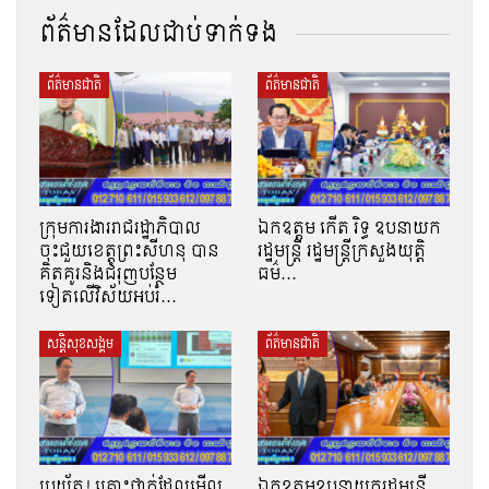
ព័ត៌មានដែលជាប់ទាក់ទង
ព័ត៌មានជាតិ
ព័ត៌មានជាតិ
ក្រុមការងាររាជរដ្ឋាភិបាល
ឯកឧត្តម កើត រិទ្ធ ឧបនាយក
ចុះជួយខេត្តព្រះសីហនុ បាន
រដ្ឋមន្ត្រី រដ្ឋមន្ត្រីក្រសួងយុត្តិ
គិតគូរនិងជំរុញបន្ថែម
ធម៌…
ទៀតលើវិស័យអប់រំ…
សន្តិសុខសង្គម
ព័ត៌មានជាតិ
ប្រយ័ត្ន! គ្រោះថ្នាក់ដែលមើល
ឯកឧត្តមឧបនាយករដ្ឋមន្រ្តី