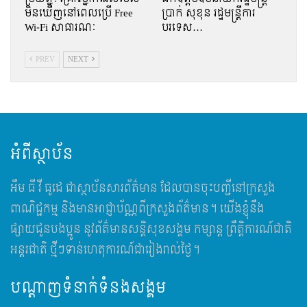
មិនឃើញនៅពេលប្រើ Free
ប្រាក់ សុខុន រដ្ឋមន្រ្តីការ
Wi-Fi សាធារណៈ
បរទេស…
PREV
NEXT
អំពីស្ថាប័ន
អឹម​ ធី វី ធូដេ ជាស្ថាប័នសារព័ត៌មាន ដែលបានចុះបញ្ជីនៅក្រសួង
ពាណិជ្ជកម្ម និងមានអាជ្ញាប័ណ្ណពីក្រសួងព័ត៌មាន។ យើងខ្ញុំនឹង
ផ្សាយជូនបងប្អូន នូវព័ត៌មានសន្តិសុខសង្គម កម្សាន្ត ព្រឹត្តិការណ៍ជាតិ
អន្តរជាតិ ថ្មីៗទាន់ហេតុការណ៍ជារៀងរាល់ថ្ងៃ។
បណ្តាញទំនាក់ទំនងសង្គម