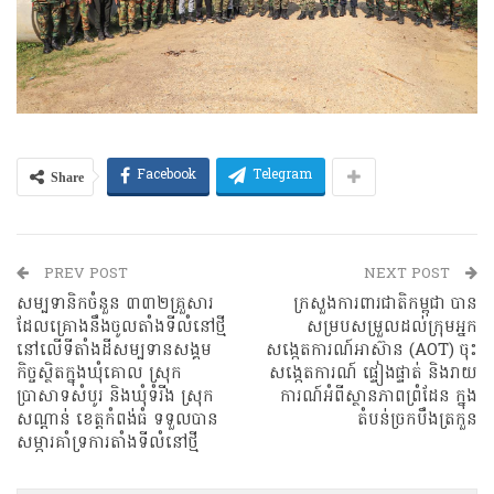
Share
Facebook
Telegram
PREV POST
NEXT POST
សម្បទានិកចំនួន ៣៣២គ្រួសារ
ក្រសួងការពារជាតិកម្ពុជា បាន
ដែលគ្រោងនឹងចូលតាំងទីលំនៅថ្មី
សម្របសម្រួលដល់ក្រុមអ្នក
នៅលើទីតាំងដីសម្បទានសង្គម
សង្កេតការណ៍អាស៊ាន (AOT) ចុះ
កិច្ចស្ថិតក្នុងឃុំគោល ស្រុក
សង្កេតការណ៍ ផ្ទៀងផ្ទាត់ និងរាយ
ប្រាសាទសំបូរ និងឃុំទំរីង ស្រុក
ការណ៍អំពីស្ថានភាពព្រំដែន ក្នុង
សណ្ដាន់ ខេត្តកំពង់ធំ ទទួលបាន
តំបន់ច្រកបឹងត្រកួន
សម្ភារគាំទ្រការតាំងទីលំនៅថ្មី