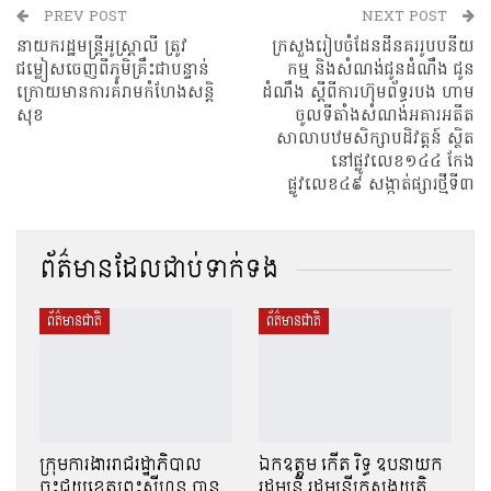
PREV POST
NEXT POST
នាយករដ្ឋមន្ត្រីអូស្ត្រាលី ត្រូវ
ក្រសួង​រៀប​ចំ​ដែនដី​នគរ​រូប​បនីយ
ជម្លៀសចេញពីភូមិគ្រឹះជាបន្ទាន់
កម្ម​ និងសំណង់​ជូនដំណឹង ជូន
ក្រោយមានការគំរាមកំហែងសន្តិ
ដំណឹង ស្តីពីការហ៊ុមព័ទ្ធរបង ហាម
សុខ
ចូលទីតាំងសំណង់អគារអតីត
សាលាបឋមសិក្សាបដិវត្តន៍ ស្ថិត
នៅផ្លូវលេខ១៤៤ កែង
ផ្លូវលេខ៤៩ សង្កាត់ផ្សារថ្មីទី៣
ព័ត៌មានដែលជាប់ទាក់ទង
ព័ត៌មានជាតិ
ព័ត៌មានជាតិ
ក្រុមការងាររាជរដ្ឋាភិបាល
ឯកឧត្តម កើត រិទ្ធ ឧបនាយក
ចុះជួយខេត្តព្រះសីហនុ បាន
រដ្ឋមន្ត្រី រដ្ឋមន្ត្រីក្រសួងយុត្តិ