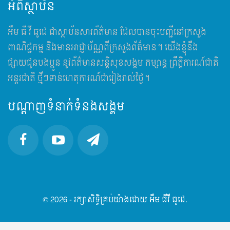
អំពីស្ថាប័ន
អឹម​ ធី វី ធូដេ ជាស្ថាប័នសារព័ត៌មាន ដែលបានចុះបញ្ជីនៅក្រសួង
ពាណិជ្ជកម្ម និងមានអាជ្ញាប័ណ្ណពីក្រសួងព័ត៌មាន។ យើងខ្ញុំនឹង
ផ្សាយជូនបងប្អូន នូវព័ត៌មានសន្តិសុខសង្គម កម្សាន្ត ព្រឹត្តិការណ៍ជាតិ
អន្តរជាតិ ថ្មីៗទាន់ហេតុការណ៍ជារៀងរាល់ថ្ងៃ។
បណ្តាញទំនាក់ទំនងសង្គម
© 2026 - រក្សាសិទ្ធិគ្រប់យ៉ាងដោយ អឹម ធីវី ធូដេ.