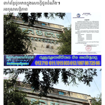
ពាក់ព័ន្ធដូចមានក្នុងសេចក្តីជូនដំណឹង៕
អរគុណសន្តិភាព