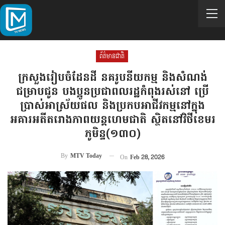
ព័ត៌មានជាតិ
ក្រសួងរៀបចំដែនដី នគរូបនីយកម្ម និងសំណង់
ជម្រាបជូន បងប្អូនប្រជាពលរដ្ឋកំពុងរស់នៅ ប្រើ
ប្រាស់អាស្រ័យផល និងប្រកបអាជីវកម្មនៅក្នុង
អគារអតីតរោងភាពយន្តហេមជាតិ ស្ថិតនៅវិថីខេមរ
ភូមិន្ទ(១៣០)
By
MTV Today
On
Feb 28, 2026