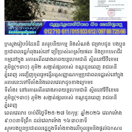
ក្រសួងរៀបចំដែនដី នគរូបនីយកម្ម និងសំណង់ ជម្រាបជូន បងប្អូន
ប្រជាពលរដ្ឋកំពុងរស់នៅ ប្រើប្រាស់អាស្រ័យផល និងប្រកបអាជីវ
កម្មនៅក្នុង អគារអតីតរោងភាពយន្តហេមជាតិ ស្ថិតនៅវិថីខេមរ
ភូមិន្ទ(១៣០) ភូមិ២ សង្កាត់ផ្សារចាស់ ខណ្ឌដូនពេញ រាជធានី
ភ្នំពេញ អញ្ជើញចូលរួមធ្វើអត្តសញ្ញាណកម្មប្រជាពលរដ្ឋរស់នៅក្នុង
អគារនេះទៅទីតាំងនិងពេលវេលាដូចខាងក្រោម៖
ទីតាំង៖ នៅអគារអតីតរោងភាពយន្តហេមជាតិ ស្ថិតនៅវិថីខេមរ
ភូមិន្ទ(១៣០) ភូមិ២ សង្កាត់ផ្សារចាស់ ខណ្ឌដូនពេញ រាជធានី
ភ្នំពេញ
ពេលវេលា៖ ចាប់ពីថ្ងៃទី២៥-២៧ ខែកុម្ភៈ ឆ្នាំ២០២៦ វេលាម៉ោង
៩:០០នាទីព្រឹក ដល់វេលាម៉ោង ១៦:៣០នាទី
សូមបងប្អូនប្រជាពលរដ្ឋក្នុងទីតាំងខាងលើចូលរួមនិងផ្តល់ឯកសារ