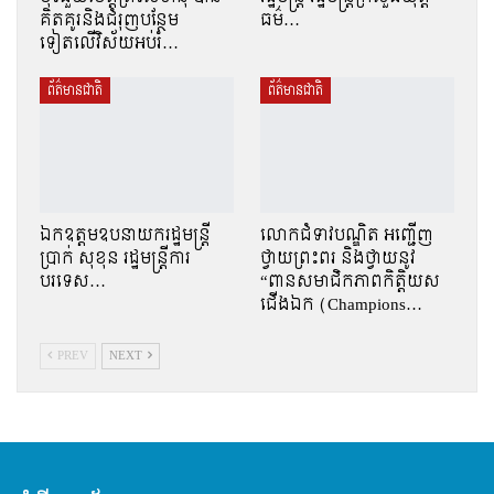
គិតគូរនិងជំរុញបន្ថែម
ធម៌…
ទៀតលើវិស័យអប់រំ…
ព័ត៌មានជាតិ
ព័ត៌មានជាតិ
ឯកឧត្តមឧបនាយករដ្ឋមន្រ្តី
លោកជំទាវបណ្ឌិត អញ្ជើញ
ប្រាក់ សុខុន រដ្ឋមន្រ្តីការ
ថ្វាយព្រះពរ និងថ្វាយនូវ
បរទេស…
“ពានសមាជិកភាពកិត្តិយស
ជើងឯក (Champions…
PREV
NEXT