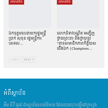
ព័ត៌មានជាតិ
ព័ត៌មានជាតិ
ឯកឧត្តមឧបនាយករដ្ឋមន្រ្តី
លោកជំទាវបណ្ឌិត អញ្ជើញ
ប្រាក់ សុខុន រដ្ឋមន្រ្តីការ
ថ្វាយព្រះពរ និងថ្វាយនូវ
បរទេស…
“ពានសមាជិកភាពកិត្តិយស
ជើងឯក (Champions…
PREV
NEXT
អំពីស្ថាប័ន
អឹម​ ធី វី ធូដេ ជាស្ថាប័នសារព័ត៌មាន ដែលបានចុះបញ្ជីនៅក្រសួង