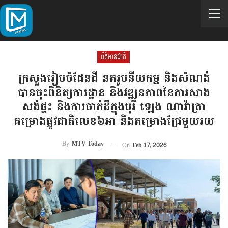
ព័ត៌មានជាតិ
ក្រសួងរៀបចំដែនដី នគរូបនីយកម្ម និងសំណង់
បានចុះពិនិត្យការដ្ឋាន និងវឌ្ឍនភាពនៃការសាង
សង់ផ្ទះ និងការចាក់ដីក្នុងបុរី ឡេង ណាវ៉ាត្រា
គម្រោងផ្លូវជាតិលេខ៦អា និងគម្រោងជ្រែមួយរយ
By
MTV Today
On
Feb 17, 2026