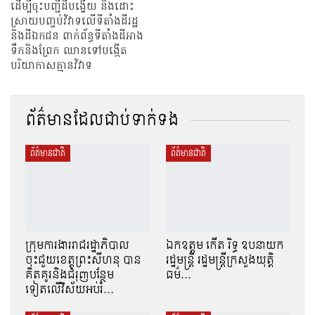
ដើម្បីចុះបញ្ជីដីបង្ហើយ និងដោះ
ស្រាយបញ្ចប់វិវាទលើទីតាំងដីរដ្ឋ
និងដីឯកជន ពាក់ព័ន្ធទីតាំងដីអាង
ទឹកនិងព្រែក ឈានទៅបង្កើត
បរិយាកាសគ្មានវិវាទ
ព័ត៌មានដែលជាប់ទាក់ទង
ព័ត៌មានជាតិ
ព័ត៌មានជាតិ
ក្រុមការងាររាជរដ្ឋាភិបាល
ឯកឧត្តម កើត រិទ្ធ ឧបនាយក
ចុះជួយខេត្តព្រះសីហនុ បាន
រដ្ឋមន្ត្រី រដ្ឋមន្ត្រីក្រសួងយុត្តិ
គិតគូរនិងជំរុញបន្ថែម
ធម៌…
ទៀតលើវិស័យអប់រំ…