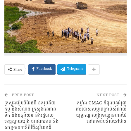
Share
Facebook
Telegram
PREV POST
NEXT POST
ក្រសួងរៀបចំដែនដី នគរូបនីយ
កម្លាំង CMAC កំពុងបន្តជំរុញ
កម្ម និងសំណង់ ក្រសួងធនធាន
ការបោសសម្អាតគ្រាប់សំណល់
ទឹក និងឧតុនិយម និងរដ្ឋបាល
យុទ្ធភណ្ឌសង្គ្រាមឈ្លានពានថៃ
ខេត្តស្វាយរៀង បានឯកភាព និង
នៅតាមតំបន់លំនៅឋាន
សម្រេចយកនីតិវិធីសុរិយោដី