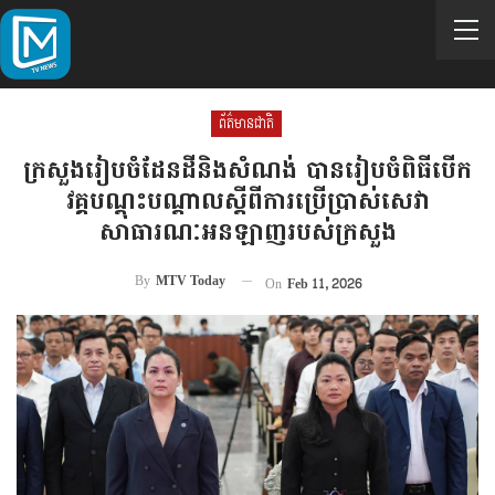
ព័ត៌មានជាតិ
ក្រសួង​រៀប​ចំ​ដែនដី​​និងសំណង់​​ បានរៀបចំពិធីបើក
វគ្គបណ្តុះបណ្តាលស្តីពីការប្រើប្រាស់សេវា
សាធារណៈអនឡាញរបស់ក្រសួង
By
MTV Today
On
Feb 11, 2026