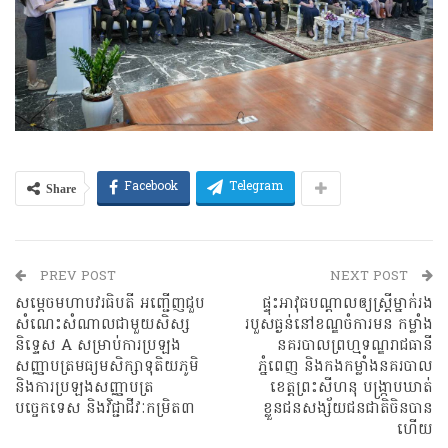
Share
Facebook
Telegram
PREV POST
NEXT POST
សម្តេចមហាបវរធិបតី អញ្ជើញជួប
ផ្ទុះអាវុធបណ្តាលឲ្យស្រ្តីម្នាក់រង
សំណេះសំណាលជាមួយសិស្ស
របួសធ្ងន់នៅខណ្ឌចំការមន កម្លាំង
និទ្ទេស A សម្រាប់ការប្រឡង
នគរបាលព្រហ្មទណ្ឌរាជធានី
សញ្ញាបត្រមធ្យមសិក្សាទុតិយភូមិ
ភ្នំពេញ និងកងកម្លាំងនគរបាល
និងការប្រឡងសញ្ញាបត្រ
ខេត្តព្រះសីហនុ បង្រ្កាបឃាត់
បច្ចេកទេស និងវិជ្ជាជីវៈកម្រិត៣
ខ្លួនជនសង្ស័យជនជាតិចិនបាន
ហើយ