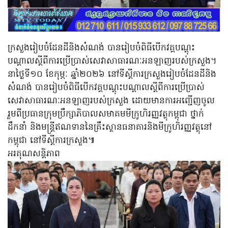
ក្រសួង​រៀប​ចំ​ដែនដី​​និងសំណង់​​ បានរៀបចំពិធីបើកវគ្គបណ្តុះ
បណ្តាលស្តីពីការប្រើប្រាស់សេវាសាធារណៈអនឡាញរបស់ក្រសួង។
នាថ្ងៃ​ទី​១០ ខែ​កុម្ភៈ ឆ្នាំ​២០២៦ នៅទីស្តីការក្រសួង​រៀប​ចំ​ដែនដី​​និង
សំណង់​​ បានរៀបចំពិធីបើកវគ្គបណ្តុះបណ្តាលស្តីពីការប្រើប្រាស់
សេវាសាធារណៈអនឡាញរបស់ក្រសួង ដោយមានការអញ្ជើញចូល
រួមពីប្រធានក្រុមប្រឹក្សាភិបាលសមាគមមីក្រូហិរញ្ញវត្ថុកម្ពុជា ថ្នាក់
ដឹកនាំ និងមន្រ្តីឥណទាននៃគ្រឹះស្ថានធនាគារនិងមីក្រូហិរញ្ញវត្ថុនៅ
កម្ពុជា នៅទីស្តីការក្រសួង៕
អរគុណសន្តិភាព