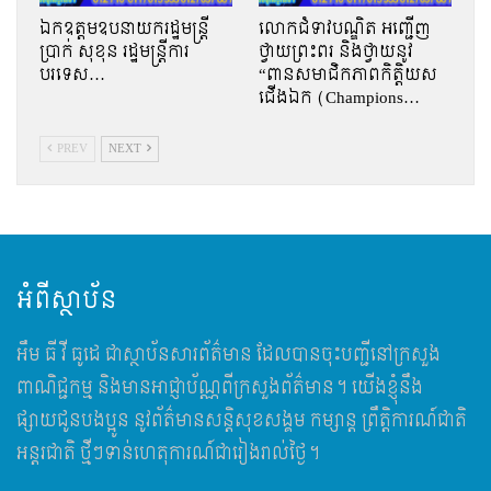
ឯកឧត្តមឧបនាយករដ្ឋមន្រ្តី
លោកជំទាវបណ្ឌិត អញ្ជើញ
ប្រាក់ សុខុន រដ្ឋមន្រ្តីការ
ថ្វាយព្រះពរ និងថ្វាយនូវ
បរទេស…
“ពានសមាជិកភាពកិត្តិយស
ជើងឯក (Champions…
PREV
NEXT
អំពីស្ថាប័ន
អឹម​ ធី វី ធូដេ ជាស្ថាប័នសារព័ត៌មាន ដែលបានចុះបញ្ជីនៅក្រសួង
ពាណិជ្ជកម្ម និងមានអាជ្ញាប័ណ្ណពីក្រសួងព័ត៌មាន។ យើងខ្ញុំនឹង
ផ្សាយជូនបងប្អូន នូវព័ត៌មានសន្តិសុខសង្គម កម្សាន្ត ព្រឹត្តិការណ៍ជាតិ
អន្តរជាតិ ថ្មីៗទាន់ហេតុការណ៍ជារៀងរាល់ថ្ងៃ។