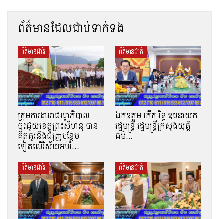
ព័ត៌មានដែលជាប់ទាក់ទង
ព័ត៌មានជាតិ
ព័ត៌មានជាតិ
ក្រុមការងាររាជរដ្ឋាភិបាល
ឯកឧត្តម កើត រិទ្ធ ឧបនាយក
ចុះជួយខេត្តព្រះសីហនុ បាន
រដ្ឋមន្ត្រី រដ្ឋមន្ត្រីក្រសួងយុត្តិ
គិតគូរនិងជំរុញបន្ថែម
ធម៌…
ទៀតលើវិស័យអប់រំ…
ព័ត៌មានជាតិ
ព័ត៌មានជាតិ