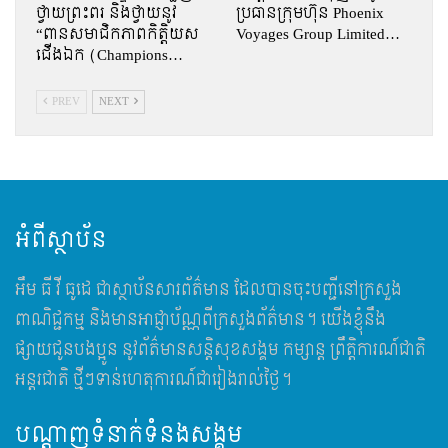
ថ្វាយព្រះពរ និងថ្វាយនូវ
ប្រធានក្រុមហ៊ុន Phoenix
“ពានសមាជិកភាពកិត្តិយស
Voyages Group Limited…
ជើងឯក (Champions…
PREV
NEXT
អំពីស្ថាប័ន
អឹម​ ធី វី ធូដេ ជាស្ថាប័នសារព័ត៌មាន ដែលបានចុះបញ្ជីនៅក្រសួង
ពាណិជ្ជកម្ម និងមានអាជ្ញាប័ណ្ណពីក្រសួងព័ត៌មាន។ យើងខ្ញុំនឹង
ផ្សាយជូនបងប្អូន នូវព័ត៌មានសន្តិសុខសង្គម កម្សាន្ត ព្រឹត្តិការណ៍ជាតិ
អន្តរជាតិ ថ្មីៗទាន់ហេតុការណ៍ជារៀងរាល់ថ្ងៃ។
បណ្តាញទំនាក់ទំនងសង្គម