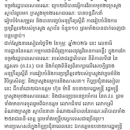
ទម្រង់រដ្ឋបាលសាធារណៈ ក្រោយពីបានធ្វើការវិភាគមុខងារក្រសួង
ស្ថាប័នរួចមក ក្រសួងមុខងារសាធារណៈ បានបន្តដឹកនាំ
រៀបចំកែសម្រួល និងបានបញ្ចប់អនុក្រឹត្យស្តីពី ការរៀបចំនិងការ
ប្រព្រឹត្តទៅរបស់ក្រសួង ស្ថាប័ន ចំនួន១០ ព្រមទាំងបានដាក់ចេញជា
បន្តបន្ទាប់។
ជាក់ស្តែងនារសៀលថ្ងៃទី២ ខែកុម្ភៈ ឆ្នាំ២០២៦ នេះ លេខាធិ
ការដ្ឋាននៃគណៈកម្មការជាតិជំរុញការអនុវត្តវិធានការគន្លឹះ ក្នុងការកែ
ទម្រង់រដ្ឋបាលសាធារណៈ របស់រាជរដ្ឋាភិបាល នីតិកាលទី៧ នៃ
រដ្ឋសភា (គ.វ.រ.) បាន និងកំពុងពិនិត្យពិភាក្សាលើសេចក្តីព្រាង
អនុក្រឹត្យស្តីពី ការរៀបចំនិងការប្រព្រឹត្តទៅរបស់ក្រសួងវប្បធម៌និង
វិចិត្រសិល្បៈ និងក្រសួងធម្មការនិងសាសនា។ កិច្ចប្រជុំនារសៀល
នេះ ដឹកនាំដោយឯកឧត្តម ហ៊ុន ម៉ានី ឧបនាយករដ្ឋមន្ត្រី រដ្ឋមន្ត្រី
ក្រសួងមុខងារសាធារណៈ និងជាអនុប្រធានប្រចាំការ នៃគ.វ.រ. ព្រម
ទាំងមានការចូលរួមពីឯកឧត្តម លោកជំទាវ លោក លោកស្រី
តំណាងក្រសួង ស្ថាប័ននានា តំណាងអភិបាលនៃគណៈអភិបាលទាំង
២៥រាជធានី-ខេត្ត ព្រមទាំងមន្ត្រីបច្ចេកទេសជាច្រើនរូប។
មានប្រសាសន៍ក្នុងកិច្ចប្រជុំនាពេលនេះ ឯកឧត្តមឧបនាយករដ្ឋមន្ត្រី