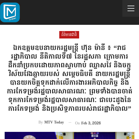
ព័ត៌មានជាតិ
ឯកឧត្តមឧបនាយករដ្ឋមន្ត្រី ហ៊ុន ម៉ានី ៖ “រាជ
រដ្ឋាភិបាល នីតិកាលទី៧ នៃរដ្ឋសភា ក្រោមការ
ដឹកនាំប្រកបដោយភាពស្វាហាប់ ឈ្លាសវៃ និងចក្ខុ
វិស័យវែងឆ្ងាយរបស់ សម្តេចធិបតី នាយករដ្ឋមន្ត្រី
បានយកចិត្តទុកដាក់លើការងារអភិបាលកិច្ច និង
ការកែទម្រង់រដ្ឋបាលសាធារណៈ ព្រមទាំងបានចាត់
ទុកការកែទម្រង់រដ្ឋបាលសាធារណៈ ជាបេះដូងនៃ
ការកែទម្រង់ និងប្រសិទ្ធភាពរបស់រាជរដ្ឋាភិបាល”
By
MTV Today
On
Feb 3, 2026