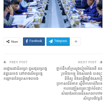
Share
Facebook
Telegram
PREV POST
NEXT POST
អាជ្ញាធរជាតិអប្សរា ជួសជុលប្រាង្គ
ថ្នាក់ដឹកនាំក្រសួងរៀបចំដែនដី នគ
ឥដ្ឋលេខ៥ នៅខាងលិចប្រាង្គ
រូបនីយកម្ម និងសំណង់ បានចុះ
កណ្តាលនៃប្រាសាទបាគង
ពិនិត្យ និងតម្លើងផ្ទាំងសេចក្តី
ប្រកាសព័ត៌មាន ស្តីពីការចាត់វិធាន
ការបញ្ចៀសគ្រោះថ្នាក់ចំពោះ
សំណង់អគារអតីតសាលាបឋម
សិក្សាបដិវត្តន៍