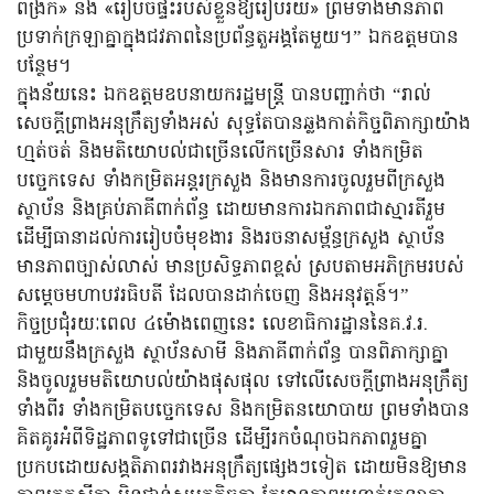
ពង្រីក» និង «រៀបចំផ្ទះរបស់ខ្លួនឱ្យរៀបរយ» ព្រមទាំងមានភាព
ប្រទាក់ក្រឡាគ្នាក្នុងជវភាពនៃប្រព័ន្ធតួអង្គតែមួយ។” ឯកឧត្តមបាន
បន្ថែម។
ក្នុងន័យនេះ ឯកឧត្តមឧបនាយករដ្ឋមន្ត្រី បានបញ្ជាក់ថា “រាល់
សេចក្តីព្រាងអនុក្រឹត្យទាំងអស់ សុទ្ធតែបានឆ្លងកាត់កិច្ចពិភាក្សាយ៉ាង
ហ្មត់ចត់ និងមតិយោបល់ជាច្រើនលើកច្រើនសារ ទាំងកម្រិត
បច្ចេកទេស ទាំងកម្រិតអន្តរក្រសួង និងមានការចូលរួមពីក្រសួង
ស្ថាប័ន និងគ្រប់ភាគីពាក់ព័ន្ធ ដោយមានការឯកភាពជាស្មារតីរួម
ដើម្បីធានាដល់ការរៀបចំមុខងារ និងរចនាសម្ព័ន្ធក្រសួង ស្ថាប័ន
មានភាពច្បាស់លាស់ មានប្រសិទ្ធភាពខ្ពស់ ស្របតាមអភិក្រមរបស់
សម្តេចមហាបវរធិបតី ដែលបានដាក់ចេញ និងអនុវត្តន៍។”
កិច្ចប្រជុំរយៈពេល ៤ម៉ោងពេញនេះ លេខាធិការដ្ឋាននៃគ.វ.រ.
ជាមួយនឹងក្រសួង ស្ថាប័នសាមី និងភាគីពាក់ព័ន្ធ បានពិភាក្សាគ្នា
និងចូលរួមមតិយោបល់យ៉ាងផុសផុល ទៅលើសេចក្តីព្រាងអនុក្រឹត្យ
ទាំងពីរ ទាំងកម្រិតបច្ចេកទេស និងកម្រិតនយោបាយ ព្រមទាំងបាន
គិតគូរអំពីទិដ្ឋភាពទូទៅជាច្រើន ដើម្បីរកចំណុចឯកភាពរួមគ្នា
ប្រកបដោយសង្គតិភាពរវាងអនុក្រឹត្យផ្សេងៗទៀត ដោយមិនឱ្យមាន