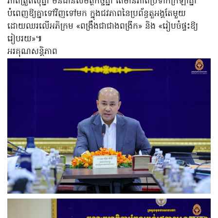
ភាពត្រួតស៊ីគ្នា មិនជាន់សមត្ថកិច្ចគ្នា តែមានភាពប្រទាក់ក្រឡាគ្នា
បំពេញឱ្យគ្នាទៅវិញទៅមក ក្នុងជវភាពនៃប្រព័ន្ធតួអង្គតែមួយ
ដោយឈរលើអភិក្រម «ពង្រឹងជាជាងពង្រីក» និង «រៀបចំផ្ទះឱ្យ
រៀបរយ»៕
អរគុណសន្តិភាព