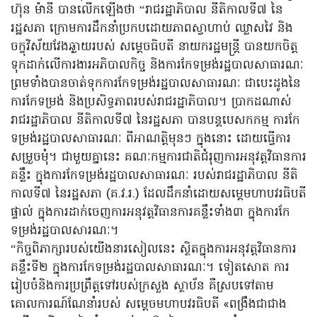
ហ៊ុន ម៉ានី បានលើកឡើងថា “រាជរដ្ឋាភិបាល នីតិកាលទី៧ នៃ
រដ្ឋសភា ក្រោមការដឹកនាំប្រកបដោយភាពស្វាហាប់ ឈ្លាសវៃ និង
ចក្ខុវិស័យវែងឆ្ងាយរបស់ សម្តេចធិបតី នាយករដ្ឋមន្ត្រី បានយកចិត្ត
ទុកដាក់លើការងារអភិបាលកិច្ច និងការកែទម្រង់រដ្ឋបាលសាធារណៈ
ព្រមទាំងបានចាត់ទុកការកែទម្រង់រដ្ឋបាលសាធារណៈ ជាបេះដូងនៃ
ការកែទម្រង់ និងប្រសិទ្ធភាពរបស់រាជរដ្ឋាភិបាល។ ប្រាកដណាស់
រាជរដ្ឋាភិបាល នីតិកាលទី៧ នៃរដ្ឋសភា បានបន្តបេសកកម្ម ការកែ
ទម្រង់រដ្ឋបាលសាធារណៈ ពីអាណត្តិមុនៗ ក្នុងនោះ ដោយធ្វើការ
សម្រួចមុំ។ ជាមួយគ្នានេះ គណៈកម្មការជាតិជំរុញការអនុវត្តវិធានការ
គន្លឹះ ក្នុងការកែទម្រង់រដ្ឋបាលសាធារណៈ របស់រាជរដ្ឋាភិបាល នីតិ
កាលទី៧ នៃរដ្ឋសភា (គ.វ.រ.) ដែលដឹកនាំដោយសម្តេមហាបវរធិបតី
ផ្ទាល់ ក្នុងការដាក់ចេញការអនុវត្តវិធានការគន្លឹះទាំង៣ ក្នុងការកែ
ទម្រង់រដ្ឋបាលសារណៈ។
“កិច្ចពិភាក្សារបស់យើងនារសៀលនេះ ស្ថិតក្នុងការអនុវត្តវិធានការ
គន្លឹះទី២ ក្នុងការកែទម្រង់រដ្ឋបាលសាធារណៈ។ ទៀតសោត ការ
រៀបចំនិងការប្រព្រឹត្តទៅរបស់ក្រសួង ស្ថាប័ន គឺស្របទៅតាម
គោលការណ៍ណែនាំរបស់ សម្តេចមហាបវរធិបតី «ពង្រឹងជាជាង