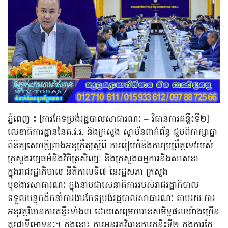
ភ្នំពេញ ៖ [ការកែទម្រង់រដ្ឋបាលសាធារណៈ – វិធានការគន្លឹះទី២]
លេខាធិការដ្ឋាននៃគ.វ.រ. និងក្រសួង ស្ថាប័នពាក់ព័ន្ធ ជួបពិភាក្សាគ្នា
ពិនិត្យសេចក្តីព្រាងអនុក្រឹត្យស្តីពី ការរៀបចំនិងការប្រព្រឹត្តទៅរបស់
ក្រសួងវប្បធម៌និងវិចិត្រសិល្បៈ និងក្រសួងធម្មការនិងសាសនា
ក្នុងរាជរដ្ឋាភិបាល នីតិកាលទី៧ នៃរដ្ឋសភា ក្រសួង
មុខងារសាធារណៈ ក្នុងនាមជាសេនាធិការរបស់រាជរដ្ឋាភិបាល
ទទួលបន្ទុកដឹកនាំការងារកែទម្រង់រដ្ឋបាលសាធារណៈ តាមរយៈការ
អនុវត្តវិធានការគន្លឹះទាំង៣ ដោយសម្រេចបានសមិទ្ធផលយ៉ាងច្រើន
គួរជាទីមោទនៈ។ ក្នុងនោះ ការអនុវត្តវិធានការគន្លឹះទី២ ក្នុងការកែ