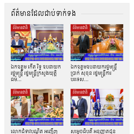
ព័ត៌មានដែលជាប់ទាក់ទង
ព័ត៌មានជាតិ
ព័ត៌មានជាតិ
ឯកឧត្តម កើត រិទ្ធ ឧបនាយក
ឯកឧត្តមឧបនាយករដ្ឋមន្រ្តី
រដ្ឋមន្ត្រី រដ្ឋមន្ត្រីក្រសួងយុត្តិ
ប្រាក់ សុខុន រដ្ឋមន្រ្តីការ
ធម៌…
បរទេស…
ព័ត៌មានជាតិ
ព័ត៌មានជាតិ
លោកជំទាវបណ្ឌិត អញ្ជើញ
សម្តេចធិបតី អនុញ្ញាតជូន