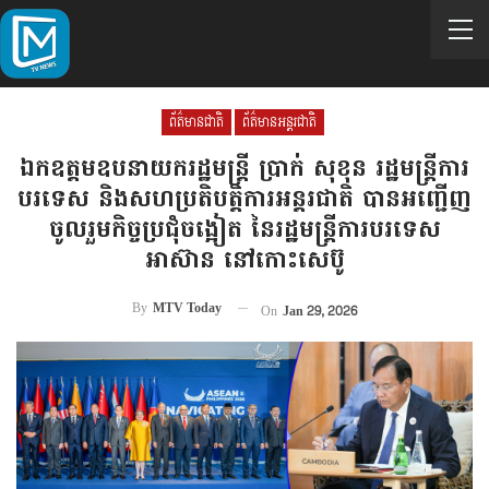
ព័ត៌មានជាតិ
ព័ត៌មានអន្តរជាតិ
ឯកឧត្តមឧបនាយករដ្ឋមន្ត្រី ប្រាក់ សុខុន រដ្ឋមន្ត្រីការ
បរទេស និងសហប្រតិបត្តិការអន្តរជាតិ បានអញ្ជើញ
ចូលរួមកិច្ចប្រជុំចង្អៀត នៃរដ្ឋមន្ត្រីការបរទេស
អាស៊ាន នៅកោះសេប៊ូ
By
MTV Today
On
Jan 29, 2026