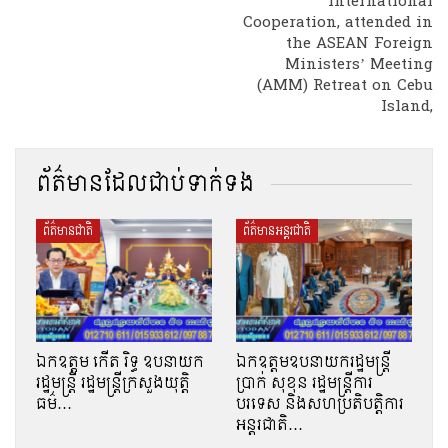
International
Cooperation, attended in
the ASEAN Foreign
Ministers’ Meeting
(AMM) Retreat on Cebu
Island,
ព័ត៌មានដែលជាប់ទាក់ទង
ព័ត៌មានជាតិ
ព័ត៌មានអន្តរជាតិ
ឯកឧត្តម កើត រិទ្ធ ឧបនាយក
ឯកឧត្តមឧបនាយករដ្ឋមន្ត្រី
រដ្ឋមន្ត្រី រដ្ឋមន្ត្រីក្រសួងយុត្តិ
ប្រាក់ សុខុន រដ្ឋមន្ត្រីការ
ធម៌…
បរទេស និងសហប្រតិបត្តិការ
អន្តរជាតិ…