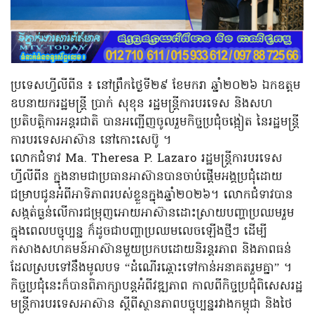
ប្រទេសហ្វីលីពីន ៖ នៅព្រឹកថ្ងៃទី២៩ ខែមករា ឆ្នាំ២០២៦ ឯកឧត្តម
ឧបនាយករដ្ឋមន្ត្រី ប្រាក់ សុខុន រដ្ឋមន្ត្រីការបរទេស និងសហ
ប្រតិបត្តិការអន្តរជាតិ បានអញ្ជើញចូលរួមកិច្ចប្រជុំចង្អៀត នៃរដ្ឋមន្ត្រី
ការបរទេសអាស៊ាន នៅកោះសេប៊ូ ។
លោកជំទាវ Ma. Theresa P. Lazaro រដ្ឋមន្ត្រីការបរទេស
ហ្វីលីពីន ក្នុងនាមជាប្រធានអាស៊ានបានចាប់ផ្តើមអង្គប្រជុំដោយ
ជម្រាបជូនអំពីអាទិភាពរបស់ខ្លួនក្នុងឆ្នាំ២០២៦។ លោកជំទាវបាន
សង្កត់ធ្ងន់លើការជម្រុញអោយអាស៊ានដោះស្រាយបញ្ហាប្រឈមរួម
ក្នុងពេលបច្ចុប្បន្ន ក៏ដូចជាបញ្ហាប្រឈមលេចឡើងថ្មីៗ ដើម្បី
កសាងសហគមន៍អាស៊ានមួយប្រកបដោយនិរន្តរភាព និងភាពធន់
ដែលស្របទៅនឹងមូលបទ “ដំណើរឆ្ពោះទៅកាន់អនាគតរួមគ្នា” ។
កិច្ចប្រជុំនេះក៏បានពិភាក្សាបន្តអំពីវឌ្ឍភាព កាលពីកិច្ចប្រជុំពិសេសរដ្ឋ
មន្ត្រីការបរទេសអាស៊ាន ស្តីពីស្ថានភាពបច្ចុប្បន្នរវាងកម្ពុជា និងថៃ