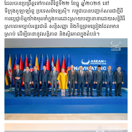
ដែលបានប្រព្រឹត្តទៅកាលពីថ្ងៃទី២២ ខែធ្នូ ឆ្នាំ២០២៥ នៅ
ទីក្រុងគូឡាឡាំពួ ប្រទេសម៉ាឡេស៊ី។ កម្ពុជាបានបញ្ជាក់សារជាថ្មីពី
ការប្តេជ្ញាចិត្តយ៉ាងមុតមាំក្នុងការដោះស្រាយបញ្ហានានាដោយសន្តិវិធី
ស្របតាមច្បាប់អន្តរជាតិ សន្ធិសញ្ញា និងកិច្ចព្រមព្រៀងដែលមាន
ស្រាប់ ដើម្បីធានានូវសន្តិភាព និងស្ថិរភាពក្នុងតំបន់។