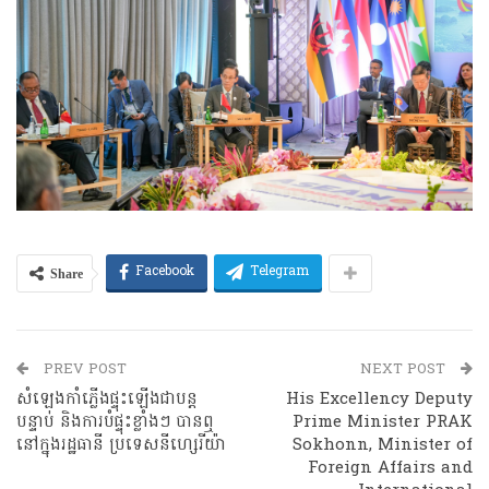
Share
Facebook
Telegram
PREV POST
NEXT POST
សំឡេងកាំភ្លើងផ្ទុះឡើងជាបន្ត
His Excellency Deputy
បន្ទាប់ និងការបំផ្ទុះខ្លាំងៗ បានឮ
Prime Minister PRAK
នៅក្នុងរដ្ឋធានី ប្រទេសនីហ្សេរីយ៉ា
Sokhonn, Minister of
Foreign Affairs and