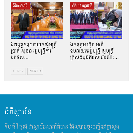
ព័ត៌មានជាតិ
ព័ត៌មានអន្តរជាតិ
ឯកឧត្តមឧបនាយករដ្ឋមន្រ្តី
ឯកឧត្តម ហ៊ុន ​ម៉ានី
ប្រាក់ សុខុន រដ្ឋមន្រ្តីការ
ឧបនាយករដ្ឋមន្ត្រី រដ្ឋមន្ត្រី
បរទេស…
ក្រសួងមុខងារសាធារណៈ…
PREV
NEXT
អំពីស្ថាប័ន
អឹម​ ធី វី ធូដេ ជាស្ថាប័នសារព័ត៌មាន ដែលបានចុះបញ្ជីនៅក្រសួង