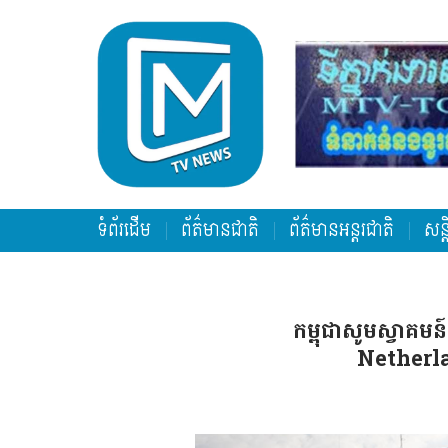
ទំព័រដើម
ព័ត៌មានជាតិ
ព័ត៌មានអន្តរជាតិ
សន្
កម្ពុជាសូមស្វាគ
Netherla