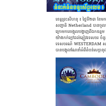
ខេត្តព្រះសីហនុ ៖ ថ្ងៃទី២៣ ខ
សញ្ជាតិ Netherland បានចូលច
ក្រោមការចង្អុលបង្ហាញពីឯកឧត្តម
យ៉ាងកក់ក្តៅដល់ភ្ញៀវទេសចរ ចំ
ទេសចរណ៍ WESTERDAM សញ្ជាតិ
បានចង្អុលណែនាំអំពីតំបន់សក្តា