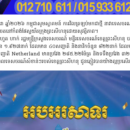
ែមករា ឆ្នាំ២០២៦ កម្ពុជាសូមស្វាគមន៍ ការវិលត្រឡប់មកជាថ្មី នាវ
តនៅកំពង់ផែស្វយ័តក្រុងព្រះសីហនុដោយសុវត្ថិភាព។
 ហួត ហាក់ រដ្ឋមន្ត្រីក្រសួងទេសចរណ៍ មន្ទីរទេសចរណ៍ខេត្តព្រះសីហនុ
នួន ១.៩២៧នាក់ ដែលមាន ៤០សញ្ជាតិ និងនាវិកចំនួន ៨២២នាក់ ដែលម
 Netherland មានប្រវែង ២៨៥.២២ម៉ែត្រ និងទទឹងប្រវែង ៣២.២០ម
នុពលទេសចរណ៍សំខាន់ៗរបស់ខេត្តព្រះសីហនុ ជូនភ្ញៀវបានយ៉ាងល្អប្រសើ