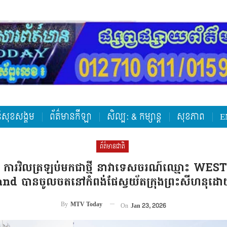
តិសុខសង្គម
ព័ត៌មានកីឡា
សិល្ប: & កម្សាន្ត
សុខភាព
E
ព័ត៌មានជាតិ
មន៍ ការវិលត្រឡប់មកជាថ្មី នាវាទេសចរណ៍ឈ្មោះ W
nd បានចូលចតនៅកំពង់ផែស្វយ័តក្រុងព្រះសីហនុដោយស
By
MTV Today
On
Jan 23, 2026