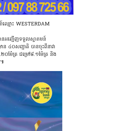
ាទេសចរណ៍ឈ្មោះ WESTERDAM
 បានអញ្ជើញទទួលស្វាគមន៍
ាន ៤០សញ្ជាតិ បានចុះពីនាវា
៉ែត្រ ជម្រៅ៨.១ម៉ែត្រ និង
រ៕