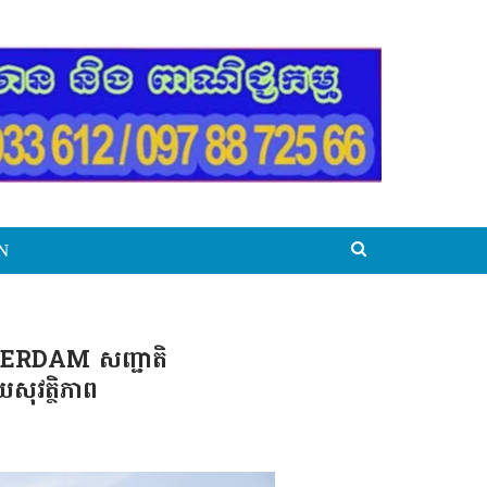
N
ESTERDAM សញ្ជាតិ
ុវត្ថិភាព