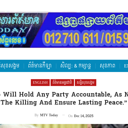
តិសុខសង្គម
ព័ត៌មានកីឡា
សិល្ប: & កម្សាន្ត
សុខភាព
E
ENGLISH
ព័ត៌មានអន្តរជាតិ
សន្តិសុខសង្គម
 Will Hold Any Party Accountable, As N
The Killing And Ensure Lasting Peace.”
By
MTV Today
On
Dec 14, 2025