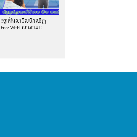
គ្រោះថ្នាក់ដែលមើលមិនឃើញ
 Free Wi-Fi សាធារណៈ