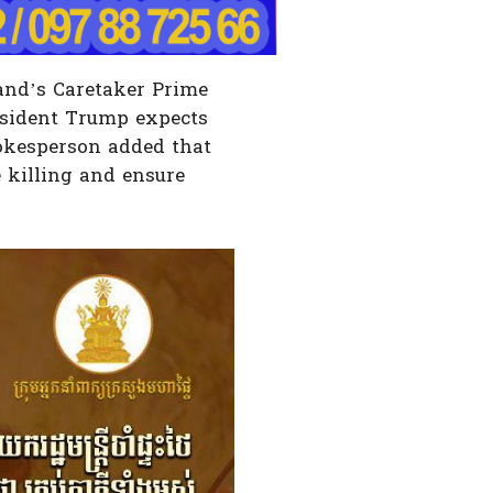
and’s Caretaker Prime
esident Trump expects
okesperson added that
e killing and ensure