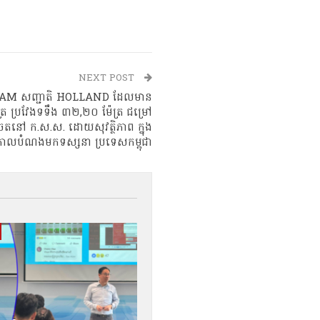
NEXT POST
AM សញ្ជាតិ HOLLAND ដែលមាន
រ ប្រវែងទទឹង ៣២,២០ ម៉ែត្រ ជម្រៅ
ចតនៅ ក.ស.ស. ដោយសុវត្ថិភាព ក្នុង
ោលបំណងមកទស្សនា ប្រទេសកម្ពុជា