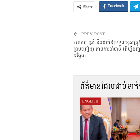
Share
Facebook
PREV POST
«លោក ត្រាំ នឹងដាក់ឱ្យទទួលខុសត្រូ
ព្រមព្រៀង) តាមការចាំបាច់ ដើម្បីបញ
អង្វែង»
ព័ត៌មានដែលជាប់ទាក
ENGLISH