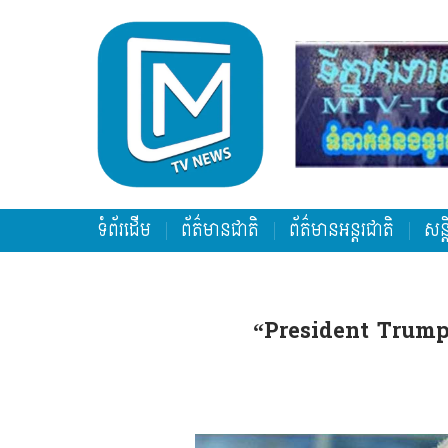
ទំព័រដើម
ព័ត៌មានជាតិ
ព័ត៌មានអន្តរជាតិ
សន្
“President Trump