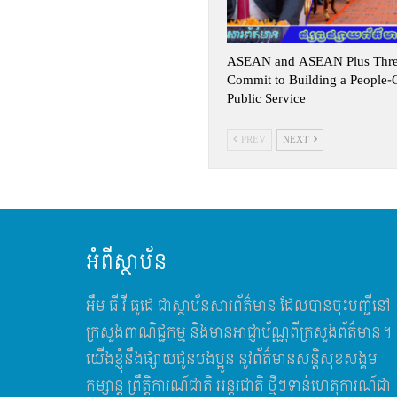
ASEAN and ASEAN Plus Three
Commit to Building a People-
Public Service
PREV
NEXT
អំពីស្ថាប័ន
អឹម​ ធី វី ធូដេ ជាស្ថាប័នសារព័ត៌មាន ដែលបានចុះបញ្ជីនៅ
ក្រសួងពាណិជ្ជកម្ម និងមានអាជ្ញាប័ណ្ណពីក្រសួងព័ត៌មាន។
យើងខ្ញុំនឹងផ្សាយជូនបងប្អូន នូវព័ត៌មានសន្តិសុខសង្គម
កម្សាន្ត ព្រឹត្តិការណ៍ជាតិ អន្តរជាតិ ថ្មីៗទាន់ហេតុការណ៍ជា