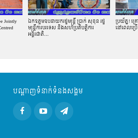
 Jointly
ឯកឧត្តមឧបនាយករដ្ឋមន្ត្រី ប្រាក់ សុខុន រដ្ឋ
ប្រយ័ត្ន! 
Centred
មន្ត្រីការបរទេស និងសហប្រតិបត្តិការ
នៅពេលប្រើ
អន្តរជាតិ…
បណ្តាញទំនាក់ទំនងសង្គម