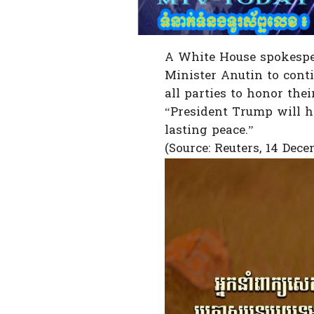
A White House spokespe
Minister Anutin to cont
all parties to honor th
“President Trump will ho
lasting peace.”
(Source: Reuters, 14 Dec