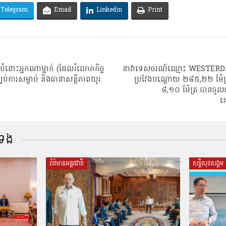
Telegram
Email
Linkedin
Print
វចំពោះអ្នកណាម្នាក់ (ដែលរំលោភកិច្ច
នាវាទេសចរណ៍ឈ្មោះ WESTERD
្ឈប់ការសម្លាប់ និងធានាសន្តិភាពយូរ
ប្រវែងបណ្តោយ ២៨៥,២២ ម៉ែត្
៨,១០ ម៉ែត្រ បានចូល
គ
់ទង
ព័ត៌មានអន្តរជាតិ
សន្តិសុខសង្គម