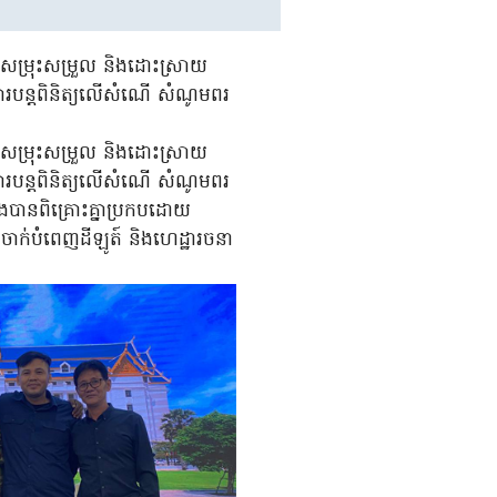
ជុំសម្រុះសម្រួល និងដោះស្រាយ
ើការបន្តពិនិត្យលើសំណើ សំណូមពរ
ជុំសម្រុះសម្រួល និងដោះស្រាយ
ើការបន្តពិនិត្យលើសំណើ សំណូមពរ
ងបានពិគ្រោះគ្នាប្រកបដោយ
ចាក់បំពេញដីឡូត៍ និងហេដ្ឋារចនា