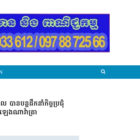
N
ានបន្តដឹកនាំកិច្ចប្រជុំ
ីឡេងណាវ៉ាត្រា