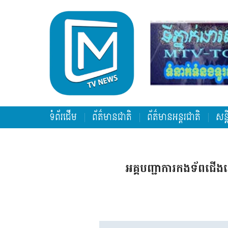
ទំព័រដើម
ព័ត៌មានជាតិ
ព័ត៌មានអន្តរជាតិ
សន្
អគ្គបញ្ជាការកងទ័ពជើងគោ