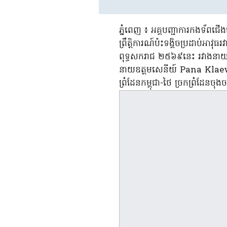
ភ្នំពេញ ៖ អគ្គបញ្ជាការកងទ័ពជើ
ព្រឹត្តិការណ៍ប៉ះទង្គិចប្រដាប់អា
ពុទ្ធសករាជ ២៥៦៩នេះ រវាងនាយឧ
នាយឧត្តមសេនីយ៍ Pana Klaewb
ព្រំដែនកម្ពុជា-ថៃ ច្រកព្រំដែនចុ