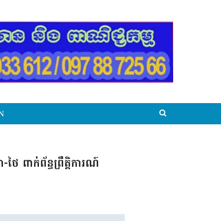
N
 ពាក់ព័ន្ធព្រឹត្តិការណ៍