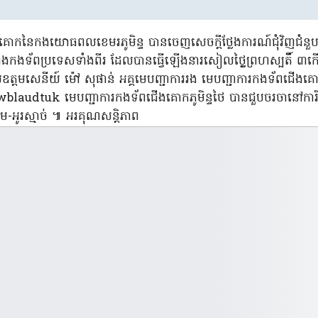
ងគោកនៃកងយោធពលខេមរភូមិន្ទ បានចេញសេចក្តីថ្លែងការណ៍ជុំវិញជំនួបចរច
វុធរវាងកងទ័ពប្រទេសទាំងពីរ ដែលបានធ្វើឡើងនារសៀលថ្ថ្ងៃព្រហស្បតិ៍ ៣កើត
ត្តមសេនីយ៍ ម៉ៅ សុផាន់ អគ្គមេបញ្ជាការរង មេបញ្ជាការកងទ័ពជើង
laudtuk មេបញ្ជាការកងទ័ពជើងគោកភូមិន្ទថៃ បានជួបចរចានៅការិយ
ងចម-អូរស្មាច់ ៕ អរគុណសន្តិភាព