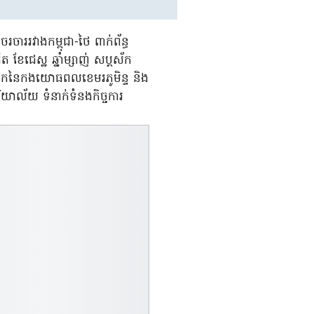
ាររវាងកម្ពុជា-ថៃ ពាក់ព័ន្ធ
 ខែជេស្ឋ ឆ្នាំម្សាញ់ សប្តស័ក
គោកនៃកងយោធពលខេមរភូមិន្ទ និង
ាល័យ ទំនាក់ទំនងកិច្ចការ