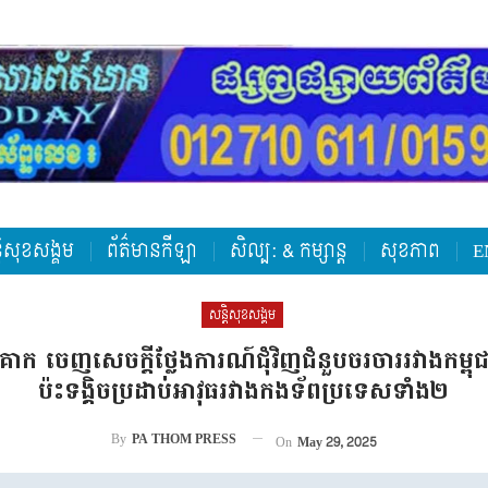
តិសុខសង្គម
ព័ត៌មានកីឡា
សិល្ប: & កម្សាន្ត
សុខភាព
E
សន្តិសុខសង្គម
ក ចេញសេចក្តីថ្លែងការណ៍ជុំវិញជំនួបចរចាររវាងកម្ពុជា-ថៃ
ប៉ះទង្គិចប្រដាប់អាវុធរវាងកងទ័ពប្រទេសទាំង២
By
PA THOM PRESS
On
May 29, 2025