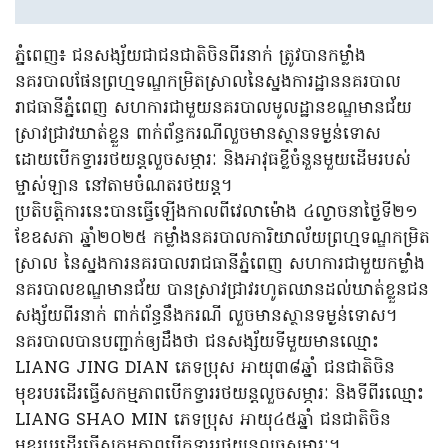
ភ្នំពេញ៖ ជនសង្ស័យជាជនជាតិចិនពីរនាក់ ត្រូវបានកម្លាំង
នគរបាលផែនព្រហ្មទណ្ឌកម្រិតស្រាលនៃស្នងការដ្ឋាននគរបាល
រាជធានីភ្នំពេញ សហការជាមួយនគរបាលមូលដ្ឋានខណ្ឌមានជ័យ
ស្រាវជ្រាវឃាត់ខ្លួន ពាក់ព័ន្ធករណីលួចមានស្ថានទម្ងន់ទោស
ដោយបើកទ្វាររថយន្តលួចសម្ភារៈ និងអាវុធខ្លីចំនួនមួយដើមរបស់
ម្ចាស់ឡាន នៅតាមចំណតរថយន្ត។
ប្រតិបត្តិការនេះបានធ្វើឡើងកាលពីវេលាម៉ោង ៤ល្ងាចនាថ្ងៃទី២១
ខែឧសភា ឆ្នាំ២០២៥ កម្លាំងនគរបាលការិយាល័យព្រហ្មទណ្ឌកម្រិត
ស្រាល នៃស្នងការនគរបាលរាជធានីភ្នំពេញ សហការជាមួយកម្លាំង
នគរបាលខណ្ឌមានជ័យ បានស្រាវជ្រាវរហូតឈានដល់ឃាត់ខ្លួនជន
សង្ស័យពីរនាក់ ពាក់ព័ន្ធនឹងករណី លួចមានស្ថានទម្ងន់ទោស។
នគរបាលបានបញ្ជាក់ឲ្យដឹងថា ជនសង្ស័យទីមួយមានឈ្មោះ
LIANG JING DIAN ភេទប្រុស អាយុ៣៨ឆ្នាំ ជនជាតិចិន​
មុខរបរដើរធ្វើសកម្មភាពបើកទ្វាររថយន្តលួចសម្ភារៈ និងទីពីរឈ្មោះ
LIANG SHAO MIN ភេទប្រុស អាយុ៤៥ឆ្នាំ ជនជាតិចិន
មុខរបរដើរធ្វើសកម្មភាពបើកទ្វាររថយន្តលួចសម្ភារៈ។