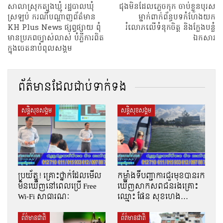
សាលាស្រុកត្បូងឃ្មុំ រដ្ឋបាលឃុំ
ជុងមិនដែលភ្លេចកុក ចាប់ខ្លួនបុរស
ស្រឡប់ ករណីបណ្តាញព័ត៌មាន
ម្នាក់ពាក់ព័ន្ធបទកំហែងយក
KH Plus News ផ្សព្វផ្សាយ ពុំ
រំលោភលើទំនុកចិត្ត និងក្លែងបន្លំ
មានប្រភពច្បាស់លាស់ បំភ្លីការពិត
ឯកសារ
ក្នុងចេតនាបំពុលសង្គម
ព័ត៌មានដែលជាប់ទាក់ទង
សន្តិសុខសង្គម
សន្តិសុខសង្គម
ប្រយ័ត្ន! គ្រោះថ្នាក់ដែលមើល
កម្លាំងទីបញ្ជាការជួរមុខបានរក
មិនឃើញនៅពេលប្រើ Free
ឃើញសាកសពជនរងគ្រោះ
Wi-Fi សាធារណៈ
ឈ្មោះ ផែន សុខហេង…
ព័ត៌មានជាតិ
ព័ត៌មានជាតិ