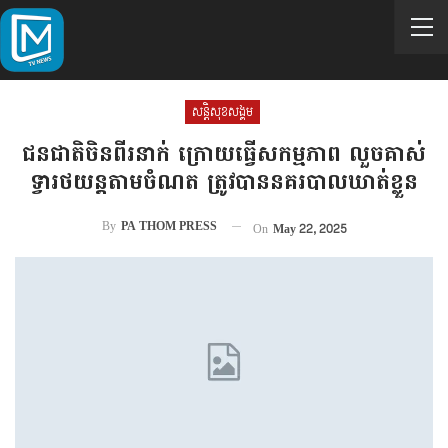
សន្តិសុខសង្គម
ជនជាតិចិនពីរនាក់ ក្រោយធ្វើសកម្មភាព លួចគាស់
ទ្វារថយន្តតាមចំណត ត្រូវបាននគរបាលឃាត់ខ្លួន
By
PA THOM PRESS
On
May 22, 2025