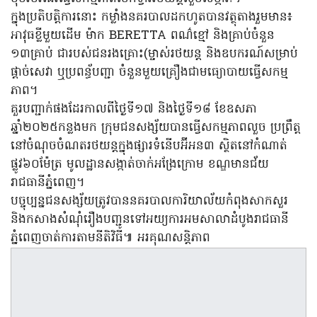
ក្នុងប្រតិបត្តិការនោះ កម្លាំងនគរបាលដកហូតបានវត្ថុតាងរួមមាន៖
អាវុធខ្លីមួយដើម ម៉ាក BERETTA ពណ៌ខ្មៅ និងគ្រាប់ចំនួន
១៣គ្រាប់ ជារបស់ជនរងគ្រោះ(ម្ចាស់រថយន្ត និងឧបករណ៍សម្រាប់
ផ្តាច់សេវា ឬប្រពន្ធ័បញ្ជា ចំនួនមួយគ្រឿងជាមធ្យោបាយធ្វើសកម្ម
ភាព។
គួរបញ្ជាក់ផងដែរកាលពីថ្ងៃទី១៧ និងថ្ងៃទី១៨ ខែឧសភា
ឆ្នាំ២០២៥កន្លងមក ក្រុមជនសង្ស័យបានធ្វើសកម្មភាពលួច ប្រព្រឹត្ត
នៅចំណុចចំណតរថយន្តក្នុងផ្សារទំនើបអ៊ីអន៣ ស្ថិតនៅកំណាត់
ផ្លូវ៦០ម៉ែត្រ មូលដ្ឋានសង្កាត់ចាក់អង្រែក្រោម ខណ្ឌមានជ័យ
រាជធានីភ្នំពេញ។
បច្ចុប្បន្នជនសង្ស័យត្រូវបាននគរបាលការិយាល័យកំពុងសាកសួរ
និងកសាងសំណុំរឿងបញ្ជូនទៅអយ្យការអមសាលាដំបូងរាជធានី
ភ្នំពេញចាត់ការតាមនីតិវិធី៕ អរគុណសន្តិភាព