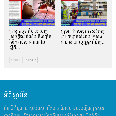
ក្រសួងសុខាភិបាល ចេញ
ក្រុមការងារបច្ចេកទេសនៃអគ្គ
សេចក្តីជូនដំណឹង និងក្រើន
នាយកដ្ឋានសំណង់ ក្រសួង
រំលឹកដល់សាធារណជន
ដ.ន.ស បានចុះត្រួតពិនិត្យ…
ស្ដីពី…
PREV
NEXT
អំពីស្ថាប័ន
អឹម​ ធី វី ធូដេ ជាស្ថាប័នសារព័ត៌មាន ដែលបានចុះបញ្ជីនៅក្រសួង