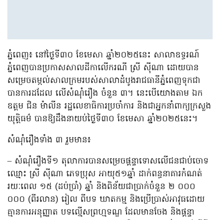
ភ្នំពេញ៖ នៅថ្ងៃទី៣០ ខែមេសា ឆ្នាំ២០២៥នេះ សាលាឧទ្ធរណ៍
ភ្នំពេញបានប្រកាសសាលដីកាលើករណី ស្រី ស៊ីណា ដោយបាន
សម្រេចតម្កល់សាលក្រមរបស់សាលាដំបូងរាជធានីភ្នំពេញទុកជា
បានការដដែល លើសំណុំរឿង ចំនួន ៣។ នេះបើយោងតាម ឯក
ឧត្តម ជិន ម៉ាលីន រដ្ឋលេខាធិការប្រចាំការ និងជាអ្នកនាំពាក្យក្រសួង
យុត្តិធម៌ បានឱ្យដឹងនាយប់ថ្ងៃទី៣០ ខែមេសា ឆ្នាំ២០២៥នេះ។
សំណុំរឿងទាំង ៣ រួមមាន៖
– សំណុំរឿងទី១ តុលាការបានសម្រេចផ្តន្ទាទោសលើជនជាប់ចោទ
ឈ្មោះ ស្រី ស៊ីណា ភេទប្រុស អាយុ៥១ឆ្នាំ ដាក់ពន្ធនាគារកំណត់​
រយៈពេល ១៥ (ដប់ប្រាំ) ឆ្នាំ និងពិន័យជាប្រាក់ចំនួន ២ ០០០
០០០ (ពីរលាន) រៀល ពីបទ ឃាតកម្ម និងប្រើប្រាស់អាវុធដោយ
គ្មានការអនុញ្ញាត បទល្មើសព្រហ្មទណ្ឌ ដែលមានចែង និងផ្តន្ទា