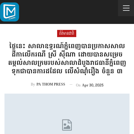
ព័ត៌មានជាតិ
ថ្ងៃនេះ សាលាឧទ្ធរណ៍ភ្នំពេញបានប្រកាសសាល
ដីកាលើករណី ស្រី ស៊ីណា ដោយបានសម្រេច
តម្កល់សាលក្រមរបស់សាលាដំបូងរាជធានីភ្នំពេញ
ទុកជាបានការដដែល លើសំណុំរឿង ចំនួន ៣
By
PA THOM PRESS
On
Apr 30, 2025