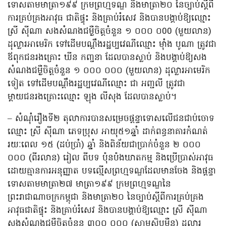
ទោសតាមមាត្រា១៩៩ ក្រមព្រហ្មទណ្ឌ និងមាត្រា២០ នៃច្បាប់ស្តីពី
ការគ្រប់គ្រងអាវុធ ជាតិផ្ទុះ និងគ្រាប់រំសេវ និងបានបង្គាប់ឱ្យឈ្មោះ
ស្រី ស៊ីណា សងសំណងជម្ងឺចិត្តចំនួន ១ ០០០ ០00 (មួយលាន)
ដុល្លារអាមេរិក ទៅដើមបណ្តឹងរដ្ឋប្បវេណីឈ្មោះ ម៉ាំង បូណា ត្រូវជា
ឪពុកជនរងគ្រោះ ឃីន កញ្ចនា ដែលបានស្លាប់ និងបង្គាប់ឱ្យសង
សំណងជម្ងឺចិត្តចំនួន ១ ០០០ ០០០ (មួយលាន) ដុល្លារអាមេរិក
ទៀត ទៅដើមបណ្តឹងរដ្ឋប្បវេណីឈ្មោះ ជា អញ្ជលី ត្រូវជា
ម្តាយជនរងគ្រោះឈ្មោះ ឡុង លីសុង ដែលបានស្លាប់។
– សំណុំរឿងទី២ តុលាការបានសម្រេចផ្តន្ទាទោសលើជនជាប់ចោទ
ឈ្មោះ ស្រី ស៊ីណា ភេទប្រុស អាយុ៥១ឆ្នាំ ដាក់ពន្ធនាគារកំណត់​
រយៈពេល ១៥ (ដប់ប្រាំ) ឆ្នាំ និងពិន័យជាប្រាក់ចំនួន ២ ០០០
០០០ (ពីរលាន) រៀល ពីបទ ប៉ុនប៉ងឃាតកម្ម និងប្រើប្រាស់អាវុធ
ដោយគ្មានការអនុញ្ញាត បទល្មើសព្រហ្មទណ្ឌដែលមានចែង និងផ្តន្ទា
ទោសតាមមាត្រា២៧ មាត្រា១៩៩ ក្រមព្រហ្មទណ្ឌនៃ
ព្រះរាជាណាចក្រកម្ពុជា និងមាត្រា២០ នៃច្បាប់ស្តីពីការគ្រប់គ្រង
អាវុធជាតិផ្ទុះ និងគ្រាប់រំសេវ និងបានបង្គាប់ឱ្យឈ្មោះ ស្រី ស៊ីណា
សងសំណងជម្ងឺចិត្តចំនួន ៣០០ ០០០ (សាមសិបម៉ឺន) ដុល្លារ