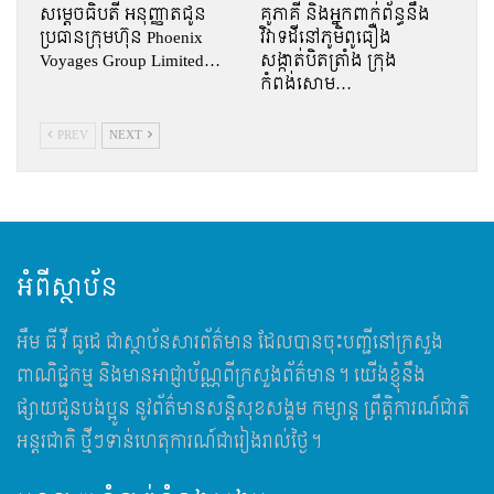
សម្តេចធិបតី អនុញ្ញាតជូន
គូភាគី និងអ្នកពាក់ព័ន្ធនឹង
ប្រធានក្រុមហ៊ុន Phoenix
វិវាទដីនៅភូមិពូធឿង
Voyages Group Limited…
សង្កាត់បិតត្រាំង ក្រុង
កំពង់សោម…
PREV
NEXT
អំពីស្ថាប័ន
អឹម​ ធី វី ធូដេ ជាស្ថាប័នសារព័ត៌មាន ដែលបានចុះបញ្ជីនៅក្រសួង
ពាណិជ្ជកម្ម និងមានអាជ្ញាប័ណ្ណពីក្រសួងព័ត៌មាន។ យើងខ្ញុំនឹង
ផ្សាយជូនបងប្អូន នូវព័ត៌មានសន្តិសុខសង្គម កម្សាន្ត ព្រឹត្តិការណ៍ជាតិ
អន្តរជាតិ ថ្មីៗទាន់ហេតុការណ៍ជារៀងរាល់ថ្ងៃ។