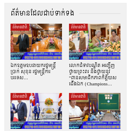
ព័ត៌មានដែលជាប់ទាក់ទង
ព័ត៌មានជាតិ
ព័ត៌មានជាតិ
ឯកឧត្តមឧបនាយករដ្ឋមន្រ្តី
លោកជំទាវបណ្ឌិត អញ្ជើញ
ប្រាក់ សុខុន រដ្ឋមន្រ្តីការ
ថ្វាយព្រះពរ និងថ្វាយនូវ
បរទេស…
“ពានសមាជិកភាពកិត្តិយស
ជើងឯក (Champions…
ព័ត៌មានជាតិ
ព័ត៌មានជាតិ