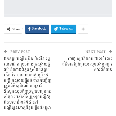
Share
Facebook
Telegram
PREV POST
NEXT POST
ឯកឧត្តមបណ្ឌិត ជិន​ ម៉ាលីន រដ្ឋ
(D6) សូមនិយាយថាទេចំពោះ
លេខាធិការប្រចាំការក្រសួងយុត្តិ
ព័ត៌មានក្លែងក្លាយ! សូមបងប្អូនអ្នក
ធម៌ តំណាងដ៏ខ្ពង់ខ្ពស់ឯកឧត្តម
សារព័ត៌មាន
កើត រិទ្ធ ឧបនាយករដ្ឋមន្ត្រី រដ្ឋ
មន្ត្រីក្រសួងយុត្តិធម៌​ បានអញ្ជេីញ
ត្រួតពិនិត្យដំណើរការស្រង់​
និងបូកសរុបពិន្ទុប្រឡងបញ្ចប់ការ
សិក្សា​ របស់សិស្សក្រឡាបញ្ជីវគ្គ
ពិសេស​ ជំនាន់ទី៤ នៅ
បណ្ឌិត្យសភាភូមិន្ទយុត្តិធម៌កម្ពុជា