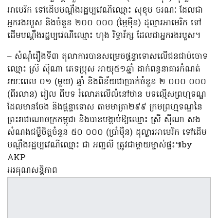
អាមេរិក ទៅដើមបណ្តឹងរដ្ឋប្បវេណីឈ្មោះ សុខុម ចរណៈ ដែលជា
អ្នករងរបួស និងចំនួន ២០០ ០០០ (ម្ភៃម៉ឺន) ដុល្លារអាមេរិក ទៅ
ដើមបណ្តឹងរដ្ឋប្បវេណីឈ្មោះ ហុង រិទ្ធារ័ក្ស ដែលជាអ្នករងរបួស។
– សំណុំរឿងទី៣ តុលាការបានសម្រេចផ្តន្ទាទោសលើជនជាប់ចោទ
ឈ្មោះ ស្រី ស៊ីណា ភេទប្រុស អាយុ៥១ឆ្នាំ ដាក់ពន្ធនាគារកំណត់​
រយៈពេល ០១ (មួយ) ឆ្នាំ និងពិន័យជាប្រាក់ចំនួន ២ ០០០ ០០០
(ពីរលាន) រៀល ពីបទ រំលោភលើលំនៅឋាន បទល្មើសព្រហ្មទណ្ឌ
ដែលមានចែង និងផ្តន្ទាទោស តាមមាត្រា២៩៩ ក្រមព្រហ្មទណ្ឌនៃ
ព្រះរាជាណាចក្រកម្ពុជា និងបានបង្គាប់ឱ្យឈ្មោះ ស្រី ស៊ីណា សង
សំណងជម្ងឺចិត្តចំនួន ៥០ ០០០ (ប្រាំម៉ឺន) ដុល្លារអាមេរិក ទៅដើម
បណ្តឹងរដ្ឋប្បវេណីឈ្មោះ ជា អញ្ជលី ត្រូវជាម្តាយម្ចាស់ផ្ទះ៕by
AKP
អរគុណសន្តិភាព