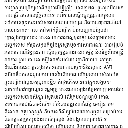
វិភាគមុខងារ និងរៀបចំរចនាសម្ព័ន្ធរបស់ក្រសួង និងអគ្គលេខាធិ
ការដ្ឋានក្រុមប្រឹក្សាជាតិកម្ពុជាដើម្បីស្រ្តី។ ជាលទ្ធផល ក្រសួងមិនមាន
ការពង្រីករចនាសម្ព័ន្ធនោះទេ ហើយបានធ្វើបច្ចុប្បន្នភាពមុខងារ
ទៅតាមតម្រូវការរបស់សង្គមនាពេលបច្ចុប្បន្ន និងបានព្យាករណ៍ទៅ
ពេលអនាគត” លោកជំទាវកិត្តិបណ្ឌិត បានបញ្ជាក់បន្ថែមថា
“ក្រសួងកិច្ចការនារី បានសហការជិតស្និទ្ធជាមួយនឹងក្រុមការងារ
បច្ចេកទេស គាំទ្រសង្គមកិច្ចនៃក្រសួងមុខងារសាធារណៈ បានរៀបចំ
របាយការណ៍វឌ្ឍនភាព ធ្វើបច្ចុប្បន្នភាពរចនាសម្ព័ន្ធ និងទិន្នន័យមន្ត្រី
រាជការ ស្របតាមសេចក្តីណែនាំរបស់រាជរដ្ឋាភិបាល។ នៅក្នុង
ដំណើរការនេះ ក្រសួងក៏បានសហការជាមួយនឹងអង្គការ AVI
ហើយនឹងបានទទួលការវាយតម្លៃពីជំនាញលើមុខងាររបស់ស្ថាប័ន
ឆ្លុះបញ្ចាំងជាមួយតម្រូវការថ្មីៗ កំពុងកើតមាននៅក្នុងសង្គម។”
លោកជំទាវកិត្តិបណ្ឌិត រដ្ឋមន្ត្រី បានលើកឡើងបន្ថែមថា ក្រុមការងារ
បច្ចេកទេសបានសិក្សា ស្វែងយល់ លើក្របខណ្ឌច្បាប់ គោល
នយោបាយជាតិតាមវិស័យ លិខិតបទដ្ឋានពាក់ព័ន្ធ មេរៀន បទ
ពិសោធ ឧត្តមានុវត្តន៍ និងករណីសិក្សាដែលជាធាតុចូល សម្រាប់ការ
ពិភាក្សាសម្រួចមុខងាររបស់ក្រសួង និងអង្គភាពក្រោមឱវាទ
ដើម្បីជៀសវាងការត្រួតស៊ីគ្នា លើមុខងារ និងសកម្មភាពរបស់ក្រសួង