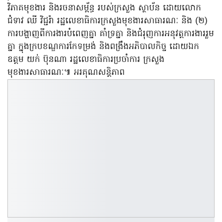
វិភាគមុខងារ និងរចនាសម្ព័ន្ធ របស់ក្រសួង ស្ថាប័ន ដោយលោក
ជំទាវ ឈី វិជ្ជរ៉ា រដ្ឋលេខាធិការក្រសួងមុខងារសាធារណៈ និង (២)
ការបង្ហាញពីការងារបំពេញគ្នា គាំទ្រគ្នា និងជំរុញការអនុវត្តការងាររួម
គ្នា ក្នុងក្របខណ្ឌការកែទម្រង់ និងពង្រឹងអភិបាលកិច្ច ដោយឯក
ឧត្តម យក់ ប៊ុនណា រដ្ឋលេខាធិការប្រចាំការ ក្រសួង
មុខងារសាធារណៈ៕ អរគុណសន្តិភាព