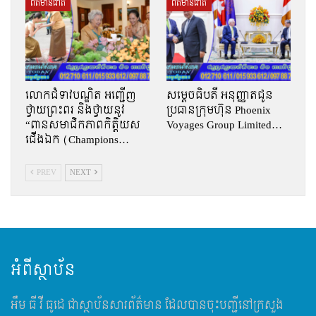
ព័ត៌មានជាតិ
ព័ត៌មានជាតិ
លោកជំទាវបណ្ឌិត អញ្ជើញ
សម្តេចធិបតី អនុញ្ញាតជូន
ថ្វាយព្រះពរ និងថ្វាយនូវ
ប្រធានក្រុមហ៊ុន Phoenix
“ពានសមាជិកភាពកិត្តិយស
Voyages Group Limited…
ជើងឯក (Champions…
PREV
NEXT
អំពីស្ថាប័ន
អឹម​ ធី វី ធូដេ ជាស្ថាប័នសារព័ត៌មាន ដែលបានចុះបញ្ជីនៅក្រសួង