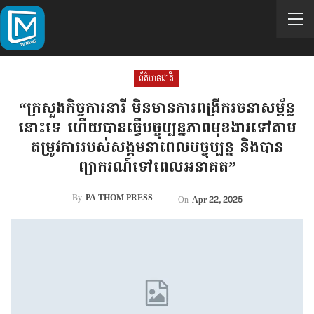
ព័ត៌មានជាតិ
“ក្រសួងកិច្ចការនារី មិនមានការពង្រីករចនាសម្ព័ន្ធ
នោះទេ ហើយបានធ្វើបច្ចុប្បន្នភាពមុខងារទៅតាម
តម្រូវការរបស់សង្គមនាពេលបច្ចុប្បន្ន និងបាន
ព្យាករណ៍ទៅពេលអនាគត”
By
PA THOM PRESS
On
Apr 22, 2025