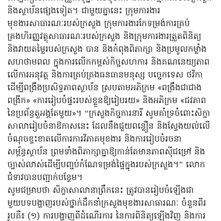
និងស្ថាប័នផ្សេងទៀត។ ជាមួយគ្នានេះ ក្រុមការងារ
មុខងារសាធារណៈរបស់ក្រសួង ក្រុមការងារកែទម្រង់ការគ្រប់
គ្រងហិរញ្ញវត្ថុសាធារណៈរបស់ក្រសួង និងក្រុមការងារត្រួតពិនិត្យ
និងវាយតម្លៃរបស់ក្រសួង បាន និងកំពុងពិភាក្សា និងប្រមូលកម្លាំង
សហថាមពល ក្នុងការលើកកម្ពស់កិច្ចសហការ និងគណនេយ្យភាព
លើការអនុវត្ត និងការគ្រប់គ្រងធនធានមនុស្ស បច្ចេកទេស ថវិកា
ដើម្បីពង្រឹងប្រសិទ្ធភាពស្ថាប័ន ស្របតាមអភិក្រម «ពង្រឹងជាជាង
ពង្រីក» «ការរៀបចំផ្ទះរបស់ខ្លួនឱ្យរៀបរយ» និងអភិក្រម «ជវភាព
នៃប្រព័ន្ធតួអង្គតែមួយ»។ “ក្រសួងកិច្ចការនារី សូមគាំទ្រចំពោះសិក្ខា
សាលារៀបចំនាឱកាសនេះ ដែលនឹងជួយពន្លឿន និងស្វែងយល់លើ
ចំណុចខ្វះខាតលើការការវិភាគមុខងារ និងការរៀបចំរចនា
សម្ព័ន្ធស្ថាប័ន ព្រមទាំងពិភាក្សាគ្នាឱ្យកាន់តែមានភាពស៊ីជម្រៅ និង
ច្បាស់លាស់ដើម្បីបញ្ចប់កំណែទម្រង់ផ្ទៃក្នុងរបស់ក្រសួង។” លោក
ជំទាវបានបញ្ជាក់បន្ថែម។
សូមជម្រាបថា សិក្ខាសាលានាព្រឹកនេះ ត្រូវបានរៀបចំឡើងជា
មួយបទបង្ហាញរបស់ថ្នាក់ដឹកនាំក្រសួងមុខងារសាធារណៈ ចំនួនពីរ
រូបគឺ៖ (១) ការបង្ហាញពីដំណើរការ នៃការពិនិត្យឡើងវិញ និងការ