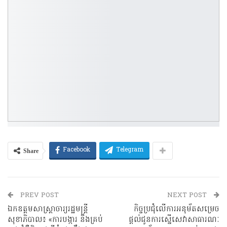
Share
Facebook
Telegram
PREV POST
NEXT POST
ឯកឧត្តមសាស្រ្តាចារ្យរដ្ឋមន្រ្តី
កិច្ចប្រជុំលើការអនុម័តសម្រេច
សុខាភិបាល៖ «ការបង្ការ និងគ្រប់
ផ្តល់ជូនការស្នើសេវាសាធារណៈ