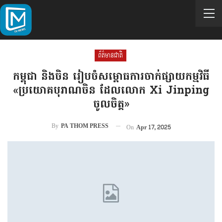
ព័ត៌មានជាតិ
កម្ពុជា និងចិន រៀបចំសម្ពោធការចាក់ផ្សាយកម្មវិធី
«ប្រយោគបុរាណចិន ដែលលោក Xi Jinping
ចូលចិត្ត»
By
PA THOM PRESS
On
Apr 17, 2025