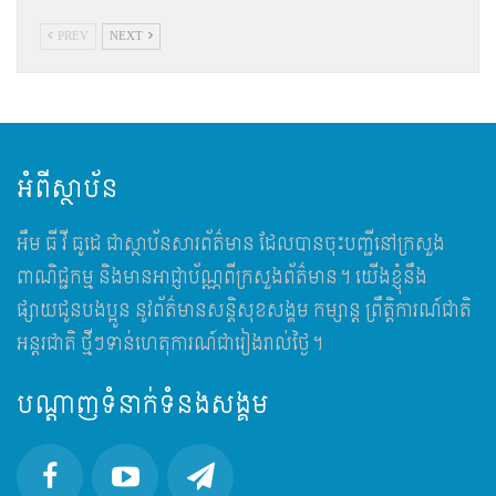
PREV
NEXT
អំពីស្ថាប័ន
អឹម​ ធី វី ធូដេ ជាស្ថាប័នសារព័ត៌មាន ដែលបានចុះបញ្ជីនៅក្រសួង
ពាណិជ្ជកម្ម និងមានអាជ្ញាប័ណ្ណពីក្រសួងព័ត៌មាន។ យើងខ្ញុំនឹង
ផ្សាយជូនបងប្អូន នូវព័ត៌មានសន្តិសុខសង្គម កម្សាន្ត ព្រឹត្តិការណ៍ជាតិ
អន្តរជាតិ ថ្មីៗទាន់ហេតុការណ៍ជារៀងរាល់ថ្ងៃ។
បណ្តាញទំនាក់ទំនងសង្គម