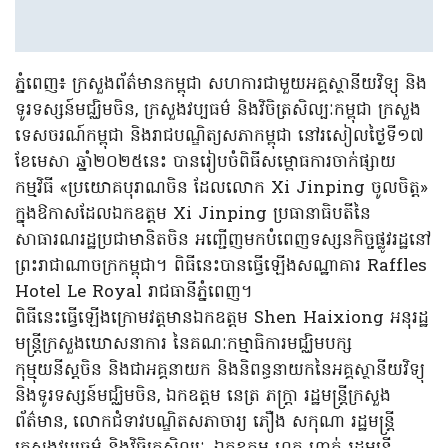
ភ្នំពេញ៖ ក្រសួងព័ត៌មានកម្ពុជា សហការជាមួយអគ្គស្ថានីយវិទ្យុ និង
ទូរទស្សន៍មជ្ឈិមចិន, ក្រសួងវប្បធម៌ និងវិចិត្រសិល្បៈកម្ពុជា ក្រសួង
ទេសចរណ៍កម្ពុជា និងរាជបណ្ឌិត្យសភាកម្ពុជា នៅរសៀលថ្ងៃទី១៧
ខែមេសា ឆ្នាំ២០២៥នេះ បានរៀបចំពិធីសម្ពោធការចាក់ផ្សាយ
កម្មវិធី «ប្រយោគបុរាណចិន ដែលលោក Xi Jinping ចូលចិត្ត»
ក្នុងឱកាសដែលឯកឧត្តម Xi Jinping ប្រធានា​ធិប​តី​នៃ
សាធារណរដ្ឋប្រជាមានិតចិន អញ្ជើញមកបំពេញទស្សនកិច្ចផ្លូវរដ្ឋនៅ
ព្រះរាជាណាចក្រកម្ពុជា។ ពិធីនេះបានធ្វើឡើងសណ្ឋាគារ Raffles
Hotel Le Royal រាជធានីភ្នំពេញ។
ពិធីនេះធ្វើឡើងក្រោមវត្តមានឯកឧត្តម Shen Haixiong អនុរដ្ឋ
មន្ត្រីក្រសួងឃោសនាការ នៃគណៈកម្មាធិការមជ្ឈិមបក្ស
កុម្មុយនីស្តចិន និងជាអគ្គនាយក និងនិពន្ធនាយកនៃអគ្គស្ថានីយវិទ្យុ
និងទូរទស្សន៍មជ្ឈិមចិន, ឯកឧត្តម នេត្រ ភក្ត្រា រដ្ឋមន្ត្រីក្រសួង
ព័ត៌មាន, លោកជំទាវបណ្ឌិតសភាចារ្យ ភឿង សកុណា រដ្ឋមន្ត្រី