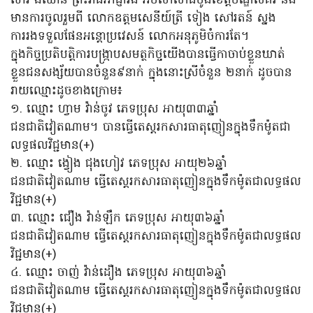
ស៊ាវ ងីឈាន់ ព្រះរាជអាជ្ញារង អមសាលាដំបូងខេត្តមណ្ឌលគិរី និង
មានការចូលរួមពី លោកឧត្តមសេនីយ៍ត្រី ទៀង សៅរតន៍ ស្នង
ការរងទទួលផែនអន្តោប្រវេសន៍ លោកអនុភូមិចំការតែ។
ក្នុងកិច្ចប្រតិបត្តិការបង្ក្រាបសមត្ថកិច្ចយើងបានធ្វើកាចាប់ខ្លួនឃាត់
ខ្លួនជនសង្ស័យបានចំនួន៩នាក់ ក្នុងនោះស្រីចំនួន ២នាក់ ដូចបាន
រាយឈ្មោះដូចខាងក្រោម៖
១. ឈ្មោះ ហ្វាម វ៉ាន់ចូវ ភេទប្រុស អាយុ៣៣ឆ្នាំ
ជនជាតិវៀតណាម។ បានធ្វើតេស្តរកសារធាតុញៀនក្នុងទឹកម៉ូតជា
លទ្ធផលវិជ្ជមាន(+)
២. ឈ្មោះ ង្វៀង ជុងហៀវ ភេទប្រុស អាយុ២៦ឆ្នាំ
ជនជាតិវៀតណាម ធ្វើតេស្តរកសារធាតុញៀនក្នុងទឹកម៉ូតជាលទ្ធផល
វិជ្ជមាន(+)
៣. ឈ្មោះ ជឿង វ៉ាន់ឡឹក ភេទប្រុស អាយុ៣៦ឆ្នាំ
ជនជាតិវៀតណាម ធ្វើតេស្តរកសារធាតុញៀនក្នុងទឹកម៉ូតជាលទ្ធផល
វិជ្ជមាន(+)
៤. ឈ្មោះ ចាញ់ វ៉ាន់ដឿង ភេទប្រុស អាយុ៣៦ឆ្នាំ
ជនជាតិវៀតណាម ធ្វើតេស្តរកសារធាតុញៀនក្នុងទឹកម៉ូតជាលទ្ធផល
វិជ្ជមាន(+)