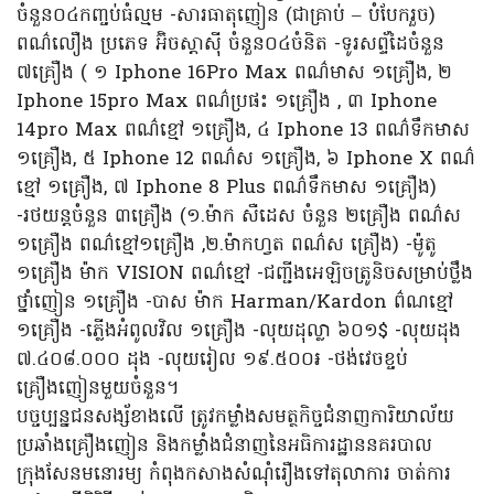
ចំនួន០៤កញ្ចប់ធំល្មម -សារធាតុញៀន (ជាគ្រាប់ – បំបែករួច)
ពណ៌លឿង ប្រភេទ អ៊ិចស្តាស៊ី ចំនួន០៤ចំនិត -ទូរសព្ទ័ដៃចំនួន
៧គ្រឿង ( ១ Iphone 16Pro Max ពណ៌មាស ១គ្រឿង, ២
Iphone 15pro Max ពណ៌ប្រផះ ១គ្រឿង , ៣ Iphone
14pro Max ពណ៌ខ្មៅ ១គ្រឿង, ៤ Iphone 13 ពណ៌ទឹកមាស
១គ្រឿង, ៥ Iphone 12 ពណ៌ស ១គ្រឿង, ៦ Iphone X ពណ៌
ខ្មៅ ១គ្រឿង, ៧ Iphone 8 Plus ពណ៌ទឹកមាស ១គ្រឿង)
-រថយន្តចំនួន ៣គ្រឿង (១.ម៉ាក សឺដេស ចំនួន ២គ្រឿង ពណ៌ស
១គ្រឿង ពណ៌ខ្មៅ១គ្រឿង ,២.ម៉ាកហ្វត ពណ៌ស គ្រឿង) -ម៉ូតូ
១គ្រឿង ម៉ាក VISION ពណ៌ខ្មៅ -ជញ្ជីងអេឡិចត្រូនិចសម្រាប់ថ្លឹង
ថ្នាំញៀន ១គ្រឿង -បាស ម៉ាក Harman/Kardon ព៌ណខ្មៅ
១គ្រឿង -ភ្លើងអំពូលវិល ១គ្រឿង -លុយដុល្លា ៦០១$ -លុយដុង
៧.៤០៨.០០០ ដុង -លុយរៀល ១៩.៥០០៛ -ថង់វេចខ្ចប់
គ្រឿងញៀនមួយចំនួន។
បច្ចប្បន្នជនសង្ស័ខាងលើ ត្រូវកម្លាំងសមត្ថកិច្ចជំនាញការិយាល័យ
ប្រឆាំងគ្រឿងញៀន និងកម្លាំងជំនាញនៃអធិការដ្ឋាននគរបាល
ក្រុងសែនមនោរម្យ កំពុងកសាងសំណុំរឿងទៅតុលាការ ចាត់ការ