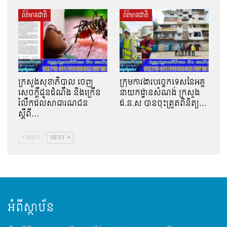
ព័ត៌មានជាតិ
ព័ត៌មានជាតិ
ក្រសួងសុខាភិបាល ចេញ
ក្រុមការងារបច្ចេកទេសនៃអគ្គ
សេចក្តីជូនដំណឹង និងក្រើន
នាយកដ្ឋានសំណង់ ក្រសួង
រំលឹកដល់សាធារណជន
ដ.ន.ស បានចុះត្រួតពិនិត្យ…
ស្ដីពី…
PREV
NEXT
អំពីស្ថាប័ន