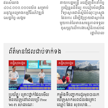
ឥតសំណង
នាយករដ្ឋមន្ត្រី​ អញ្ជេីញដឹកនាំកិច្ច
៤០៤.០០០.០០០យ៉េន សម្រាប់
ប្រជុំត្រួតពិនិត្យ ការរៀបចំពង្រឹង
អនុវត្តគម្រោងកម្មវិធីអភិវឌ្ឍន៍
វិទ្យាស្ថានជាតិស្ថិតិចំណុះក្រសួង
សេដ្ឋកិច្ច-សង្គម
ផែនការ ដើម្បីឱ្យក្លាយជាស្ថាប័ន
មួយកាន់តែមានសមត្ថភាពទទួល
ខុសត្រូវលើការងារស្ថិតិរបស់រាជ
រដ្ឋាភិបាល
ព័ត៌មានដែលជាប់ទាក់ទង
សន្តិសុខសង្គម
សន្តិសុខសង្គម
ប្រយ័ត្ន! គ្រោះថ្នាក់ដែលមើល
កម្លាំងទីបញ្ជាការជួរមុខបានរក
មិនឃើញនៅពេលប្រើ Free
ឃើញសាកសពជនរងគ្រោះ
Wi-Fi សាធារណៈ
ឈ្មោះ ផែន សុខហេង…