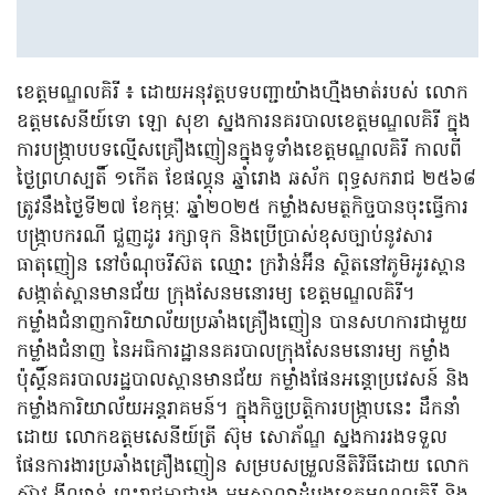
ខេត្តមណ្ឌលគិរី ៖ ដោយអនុវត្តបទបញ្ជាយ៉ាងហ្មឺងមាត់របស់ លោក
ឧត្តមសេនីយ៍ទោ ឡោ សុខា ស្នងការនគរបាលខេត្តមណ្ឌលគិរី ក្នុង
ការបង្រ្កាបបទល្មើសគ្រឿងញៀនក្នុងទូទាំងខេត្តមណ្ឌលគិរី កាលពី
ថ្ងៃព្រហស្បតិ៍ ១កើត ខែផល្គុន ឆ្នាំរោង ឆស័ក ពុទ្ធសករាជ ២៥៦៨
ត្រូវនឹងថ្ងៃទី២៧ ខែកុម្ភៈ ឆ្នាំ២០២៥ កម្លាំងសមត្ថកិច្ចបានចុះធ្វើការ
បង្ក្រាបករណី ជួញដូរ រក្សាទុក និងប្រើប្រាស់ខុសច្បាប់នូវសារ
ធាតុញៀន នៅចំណុចរីស៊ត ឈ្មោះ ក្រវ៉ាន់អ៊ីន ស្ថិតនៅភូមិអូរស្ពាន
សង្កាត់ស្ពានមានជ័យ ក្រុងសែនមនោរម្យ ខេត្តមណ្ឌលគិរី។
កម្លាំងជំនាញការិយាល័យប្រឆាំងគ្រឿងញៀន បានសហការជាមួយ
កម្លាំងជំនាញ នៃអធិការដ្ឋាននគរបាលក្រុងសែនមនោរម្យ កម្លាំង
ប៉ុស្ដិ៍នគរបាលរដ្ឋបាលស្ពានមានជ័យ កម្លាំងផែនអន្តោប្រវេសន៍ និង
កម្លាំងការិយាល័យអន្តរាគមន៍។ ក្នុងកិច្ចប្រត្តិការបង្រ្កាបនេះ ដឹកនាំ
ដោយ លោកឧត្តមសេនីយ៍ត្រី ស៊ុម សោភ័ណ្ឌ ស្នងការរងទទួល
ផែនការងារប្រឆាំងគ្រឿងញៀន សម្របសម្រួលនីតិវិធីដោយ លោក