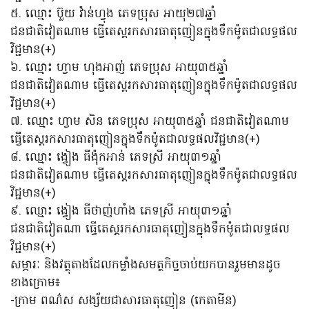
៥. ឈ្មោះ ប៊ួយ វ៉ាន់ហ្វុង ភេទប្រុស អាយុ២៧ឆ្នាំ
ជនជាតិវៀតណាម ធ្វើតេស្តរកសារធាតុញៀនក្នុងទឹកម៉ូតជាលទ្ធផល
វិជ្ជមាន(+)
៦. ឈ្មោះ ហ្វាម ហុងអាញ់ ភេទប្រុស អាយុ៣៥ឆ្នាំ
ជនជាតិវៀតណាម ធ្វើតេស្តរកសារធាតុញៀនក្នុងទឹកម៉ូតជាលទ្ធផល
វិជ្ជមាន(+)
៧. ឈ្មោះ ហ្វាម សិន ភេទប្រុស អាយុ៣៥ឆ្នាំ ជនជាតិវៀតណាម
ធ្វើតេស្តរកសារធាតុញៀនក្នុងទឹកម៉ូតជាលទ្ធផលវិជ្ជមាន(+)
៨. ឈ្មោះ ង្វៀង ធីង៉ុកអាន់ ភេទស្រី អាយុ៣១ឆ្នាំ
ជនជាតិវៀតណាម ធ្វើតេស្តរកសារធាតុញៀនក្នុងទឹកម៉ូតជាលទ្ធផល
វិជ្ជមាន(+)
៩.​ ឈ្មោះ ង្វៀង ធីថាញ់ហាំង ភេទស្រី អាយុ៣១ឆ្នាំ
ជនជាតិវៀតណា ធ្វើតេស្តរកសារធាតុញៀនក្នុងទឹកម៉ូតជាលទ្ធផល
វិជ្ជមាន(+)
សម្ភារៈ និងវត្ថុតាងដែលកម្លាំងសមត្ថកិច្ចចាប់យកបានរួមមានដូច
ខាងក្រោម៖
-ក្រាម ពណ៌ស សង្ស័យជាសារធាតុញៀន (កេតាមីន)