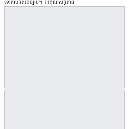
ទៅតាមនីតិវិធីច្បាប់៕ អរគុណសន្តិភាព