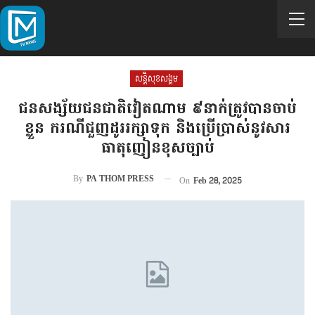
សន្តិសុខសង្គម
ជនសង្ស័យជនជាតិវៀតណាម ៩នាក់ត្រូវបានចាប់
ខ្លួន ករណីជួញដូររក្សាទុក និងប្រើប្រាស់នូវសារ
ធាតុញៀនខុសច្បាប់
By
PA THOM PRESS
On
Feb 28, 2025