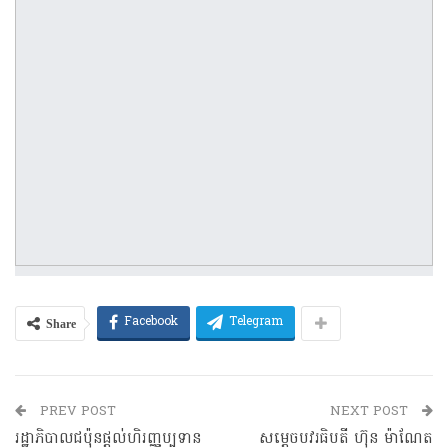
Share
Facebook
Telegram
PREV POST
NEXT POST
រដ្ឋាភិបាលជប៉ុនផ្តល់ហិរញ្ញប្បទាន
សម្តេចបវរធិបតី​ ហ៊ុន​ ម៉ាណែត​