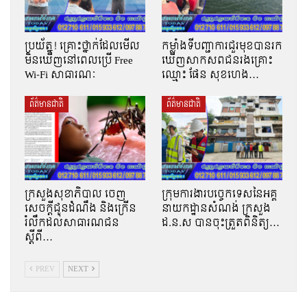
ប្រយ័ត្ន! គ្រោះថ្នាក់ដែលមើល
កម្លាំងទីបញ្ជាការជួរមុខបានរក
មិនឃើញនៅពេលប្រើ Free
ឃើញសាកសពជនរងគ្រោះ
Wi-Fi សាធារណៈ
ឈ្មោះ ផែន សុខហេង…
ព័ត៌មានជាតិ
ព័ត៌មានជាតិ
ក្រសួងសុខាភិបាល ចេញ
ក្រុមការងារបច្ចេកទេសនៃអគ្គ
សេចក្តីជូនដំណឹង និងក្រើន
នាយកដ្ឋានសំណង់ ក្រសួង
រំលឹកដល់សាធារណជន
ដ.ន.ស បានចុះត្រួតពិនិត្យ…
ស្ដីពី…
PREV
NEXT