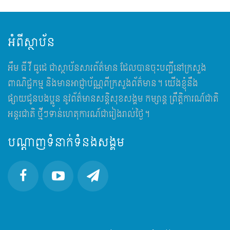
អំពីស្ថាប័ន
អឹម​ ធី វី ធូដេ ជាស្ថាប័នសារព័ត៌មាន ដែលបានចុះបញ្ជីនៅក្រសួង
ពាណិជ្ជកម្ម និងមានអាជ្ញាប័ណ្ណពីក្រសួងព័ត៌មាន។ យើងខ្ញុំនឹង
ផ្សាយជូនបងប្អូន នូវព័ត៌មានសន្តិសុខសង្គម កម្សាន្ត ព្រឹត្តិការណ៍ជាតិ
អន្តរជាតិ ថ្មីៗទាន់ហេតុការណ៍ជារៀងរាល់ថ្ងៃ។
បណ្តាញទំនាក់ទំនងសង្គម