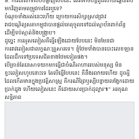
៦. ការនេសាទបែបបំផ្លាញបែបនេះ តើវាអាចបន្តពូជហើយឆ្លើយតប
មកវិញតាមតម្រូវការដែរឬទេ?
ចំណុចទាំងអស់នេះហើយ ក្រោយការសិក្សាស្រាវជ្រាវ
រាជបណ្ឌិត្យសភាកម្ពុជាបានផ្ដល់ធាតុចូលទៅដល់ស្ថាប័នពាក់ព័ន្ធ
ដើម្បីទប់ស្កាត់និងបង្ក្រាប។
ដូច្នេះ ការអូសលៀសគឺធ្វើឡើងដោយបែបនេះ មិនមែនជា
ការរាវលៀសជាលក្ខណៈគ្រួសារទេ។ ខ្ញុំថែមទាំងបានបោះលេខឡាន
ដែលដឹកទៅប្រទេសជិតខាងថែមទៀតផង។
បើគ្រាន់តែនេសាទយកមកធ្វើជាចំណីអាហាររបស់មនុស្ស មិន
ខ្វះលៀសហូបនោះទេ តែបើធ្វើបែបនេះ គឺនឹងរលាយហើយ ដូចអ្វី
ដែលកើតមានក្នុងប្រវត្តិសាស្ត្រ គឺករណីព្រៃឫស្សីបន្ទាយលង្វែកដោយ
ប្រាក់ដួង ហើយលៀសនេះ គឺដោយសារប្រាក់ដុល្លារ៕” អរគុណ
សន្តិភាព