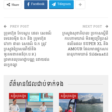
Share
Facebook
Telegram
PREV POST
NEXT POST
ក្រុមហ៊ុន កែបស្តារ ដេតា សេនធ័រ
ក្រសួងសុខាភិបាល ប្រកាសស្តីពី
មេនេចម៉ិន ឯ.ក និង ក្រុមហ៊ុន
ការហាមឃាត់ មិនឲ្យប្រើប្រាស់
វេហា ដាតា សេនធ័រ ឯ.ក ត្រូវ
ផលិតផល SUPER XL និង
ក្រសួងប្រៃសណីយ៍និង
AMOUR ដែលមានផ្ទុកសារ
ទូរគមនាគមន៍(ក.ប.ទ.)
ធាតុហាមឃាត់ Sildenafil
ព្រមានលុបអាជ្ញាបណ្ណ ដោយឥត
លក្ខខណ្ឌ
ព័ត៌មានដែលជាប់ទាក់ទង
សន្តិសុខសង្គម
សន្តិសុខសង្គម