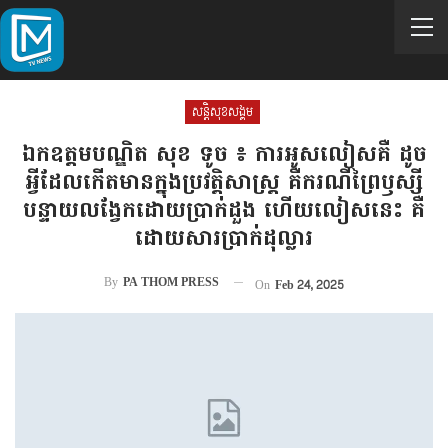
សន្តិសុខសង្គម
ឯកឧត្តមបណ្ឌិត សុខ ទូច ៖ ការអូសលៀសគឺ ដូច
អ្វីដែលកើតមានក្នុងប្រវត្តិសាស្ត្រ គឺករណីព្រៃឫស្សី
បន្ទាយលង្វែកដោយប្រាក់ដួង ហើយលៀសនេះ គឺ
ដោយសារប្រាក់ដុល្លារ
By
PA THOM PRESS
On
Feb 24, 2025