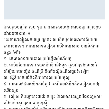
ឯកឧត្តមបណ្ឌិត សុខ ទូច បានសរសេរបង្ហោះតាមបណ្តាញសង្គម
យ៉ាងដូចនេះថា ៖
“គេថារាវលៀសរកតែមួយក្រពះ តាមពិតគ្រាន់តែជាការនិយាយ
ដោះសារទេ។ ការនេសាទលៀសនៅបឹងទន្លេសាប មានទិដ្ឋភាព
ចំនួន ៦គឺ៖
១. គេនេសាទយកទៅសម្រាប់ធ្វើជាចំណីសត្វ
២. គេមិនមែនរាវទេ គេយកម៉ាស៊ីននិងទូក អូសជាទ្រង់ទ្រាយធំ
ដើម្បីយកទៅធ្វើជាចំណីត្រី និងកិនធ្វើចំណីសត្វដទៃទៀត
៣. ធ្វើឱ្យបាត់បង់ចំណីអាហារសម្រាប់មនុស្ស
៤. នៅពេលដែលយើងដាច់ពូជ អ្នកជិតខាងនឹងដឹកលៀសមកឱ្យ
យើងហូប
៥. លៀស និងខ្ចៅនេះជាជីវៈចម្រុះ ដែលមាននៅក្នុងបឹងទន្លេសាប
ធ្វើឱ្យមានតុល្យភាពអេកូឡូស៊ី