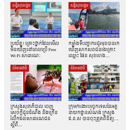
សន្តិសុខសង្គម
សន្តិសុខសង្គម
ប្រយ័ត្ន! គ្រោះថ្នាក់ដែលមើល
កម្លាំងទីបញ្ជាការជួរមុខបានរក
មិនឃើញនៅពេលប្រើ Free
ឃើញសាកសពជនរងគ្រោះ
Wi-Fi សាធារណៈ
ឈ្មោះ ផែន សុខហេង…
ព័ត៌មានជាតិ
ព័ត៌មានជាតិ
ក្រសួងសុខាភិបាល ចេញ
ក្រុមការងារបច្ចេកទេសនៃអគ្គ
សេចក្តីជូនដំណឹង និងក្រើន
នាយកដ្ឋានសំណង់ ក្រសួង
រំលឹកដល់សាធារណជន
ដ.ន.ស បានចុះត្រួតពិនិត្យ…
ស្ដីពី…