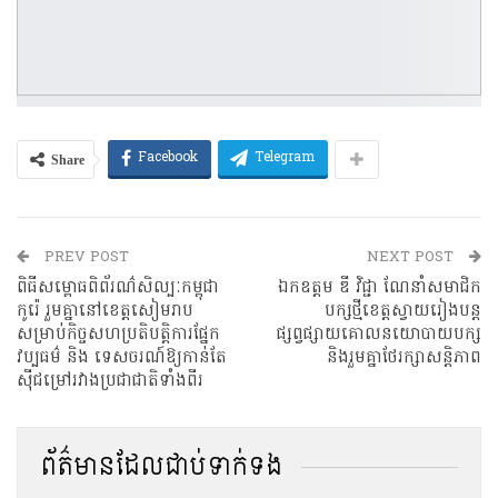
Share
Facebook
Telegram
PREV POST
NEXT POST
ពិធីសម្ពោធពិព័រណ៌សិល្បៈកម្ពុជា
ឯកឧត្តម ឌី វិជ្ជា ណែនាំសមាជិក
កូរ៉េ រួមគ្នានៅខេត្ដសៀមរាប
បក្សថ្មីខេត្តស្វាយរៀងបន្ត
សម្រាប់កិច្ចសហប្រតិបត្តិការផ្នែក
ផ្សព្វផ្សាយគោលនយោបាយបក្ស
វប្បធម៌ និង ទេសចរណ៍ឱ្យកាន់តែ
និងរួមគ្នាថែរក្សាសន្តិភាព
ស៊ីជម្រៅរវាងប្រជាជាតិទាំងពីរ
ព័ត៌មានដែលជាប់ទាក់ទង