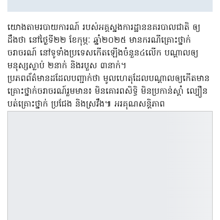
យោងតាមរបាយការណ៍ របស់អគ្គស្នងការដ្ឋាននគរបាលជាតិ ឲ្យ
ដឹងថា នៅថ្ងៃទី២២ ខែកុម្ភៈ ឆ្នាំ២០២៥ មានករណីគ្រោះថ្នាក់
ចរាចរណ៍ នៅទូទាំងប្រទេសកើតឡើងចំនួន៤លើក បណ្ដាលឲ្យ
មនុស្សស្លាប់ ២នាក់ និងរបួស ៣នាក់។
ប្រភពព័ត៌មានដដែលបញ្ជាក់ថា មូលហេតុដែលបណ្ដាលឲ្យកើតមាន
គ្រោះថ្នាក់ចរាចរណ៍រួមមាន៖ មិនគោរពសិទិ្ធ មិនប្រកាន់ស្តាំ ល្បឿន
បត់គ្រោះថ្នាក់ ប្រជែង និងស្រវឹង៕ អរគុណសន្តិភាព