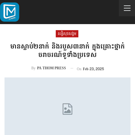
សន្តិសុខសង្គម
មានស្លាប់២នាក់ និងរបួស៣នាក់ ក្នុងគ្រោះថ្នាក់
ចរាចរណ៍ទូទាំងប្រទេស
By
PA THOM PRESS
On
Feb 23, 2025