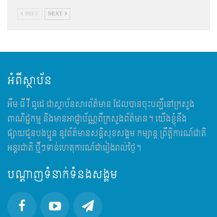
PREV
NEXT
អំពីស្ថាប័ន
អឹម​ ធី វី ធូដេ ជាស្ថាប័នសារព័ត៌មាន ដែលបានចុះបញ្ជីនៅក្រសួង
ពាណិជ្ជកម្ម និងមានអាជ្ញាប័ណ្ណពីក្រសួងព័ត៌មាន។ យើងខ្ញុំនឹង
ផ្សាយជូនបងប្អូន នូវព័ត៌មានសន្តិសុខសង្គម កម្សាន្ត ព្រឹត្តិការណ៍ជាតិ
អន្តរជាតិ ថ្មីៗទាន់ហេតុការណ៍ជារៀងរាល់ថ្ងៃ។
បណ្តាញទំនាក់ទំនងសង្គម