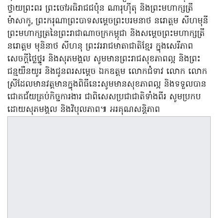
ថ្វាយព្រះពរ ព្រះចៅអធិរាជជប៉ុន ណារុហ៊ីតុ និងព្រះមហាក្សត្រី
ម៉ាសាកូ, ព្រះករុណាព្រះបាទសម្ដេចព្រះបរមនាថ នរោត្តម សីហមុនី
ព្រះមហាក្សត្រ​នៃព្រះរាជាណាចក្រកម្ពុជា និងសម្តេចព្រះមហាក្សត្រី
នរោត្តម មុនិនាថ សីហនុ ព្រះវររាជមាតាជាតិខ្មែរ ក្នុងសេរីភាព
សេចក្តីថ្លៃថ្នូរ និងសុភមង្គល សូមមានព្រះរាជសុខភាពល្អ និងព្រះ
ជន្មយឺនយូរ និងជូនពរសម្តេច ឯកឧត្តម លោកជំទាវ លោក លោក
ស្រីដែលមានវត្តមានក្នុងពិធីនេះសូមមានសុខភាពល្អ និងទទួលបាន
ជោគជ័យគ្រប់កិច្ចការងារ ជាពិសេសប្រជាជាតិទាំងពីរ សូមប្រកប
ដោយសុភមង្គល និងវិបុលភាព៕ អរគុណសន្តិភាព