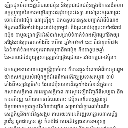
ស្ម័គ្រជូនចំពោះរដ្ឋាភិបាលជប៉ុន និងប្រជាជនជប៉ុនក្នុងឱកាសដ៏មហា
នក្ខត្តឫក្សននៃការចម្រើនព្រះជន្ម៦៥ព្រះវស្សា របស់ព្រះករុណាព្រះ
ចៅអធិរាជជប៉ុន ណារុហ៊ីតុ។ ឯកឧត្តមបានគូសបញ្ជាក់អំពីចំណង
មិត្តភាពដ៏រឹងមាំរវាងព្រះរាជវង្សកម្ពុជា និងព្រះរាជវង្សព្រះចៅអធិរាជ
ជប៉ុន ជាមូលដ្ឋានគ្រឹះដ៏សំខាន់សម្រាប់ទំនាក់ទំនងស៊ីជម្រៅនិងយូរ
អង្វែងរវាងប្រទេសទាំងពីរ ហើយ ឆ្នាំ២០២៥ នេះ គឺជាខួបទី៧២
នៃទំនាក់ទំនងការទូតរវាងកម្ពុជានិងជប៉ុន និងជាខួប២ឆ្នាំ
នៃ«ភាពជាដៃគូយុទ្ធសាស្ត្រគ្រប់ជ្រុងជ្រោយ» រវាងកម្ពុជា-ជប៉ុន។
ឯកឧត្តមឧបនាយករដ្ឋមន្ត្រីប្រចាំការ ក៏បានគូសរំលេចអំពីការចូលរួម
យ៉ាងសកម្មរបស់ជប៉ុនក្នុងដំណើការអភិវឌ្ឍប្រទេសកម្ពុជា ចាប់
តាំងពីទស្សវត្សទី៩០ ដែលជប៉ុនបានដើរតួយ៉ាងសំខាន់ក្នុងការ
កសាងសន្តិភាព ការរក្សាសន្តិភាព ការស្ដារឡើងវិញនីតិសម្បទា និង
ការអភិវឌ្ឍ ហើយមកទល់ពេលនេះ ជប៉ុននៅតែបន្តផ្ដល់នូវ
ជំនួយមកកម្ពុជាក្នុងវិស័យជាច្រើន សម្រាប់គាំទ្រដល់កំណើន
សេដ្ឋកិច្ចនិងការវិវត្តសង្គម តាមរយៈការអភិវឌ្ឍហេដ្ឋារចនាសម្ព័ន្ធ
រូបវ័ន្ត ដូចជាស្ពាន ផ្លូវ កំពង់ផែ ការអភិវឌ្ឍធនធានមនុស្ស