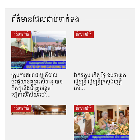
ព័ត៌មានដែលជាប់ទាក់ទង
ព័ត៌មានជាតិ
ព័ត៌មានជាតិ
ក្រុមការងាររាជរដ្ឋាភិបាល
ឯកឧត្តម កើត រិទ្ធ ឧបនាយក
ចុះជួយខេត្តព្រះសីហនុ បាន
រដ្ឋមន្ត្រី រដ្ឋមន្ត្រីក្រសួងយុត្តិ
គិតគូរនិងជំរុញបន្ថែម
ធម៌…
ទៀតលើវិស័យអប់រំ…
ព័ត៌មានជាតិ
ព័ត៌មានជាតិ