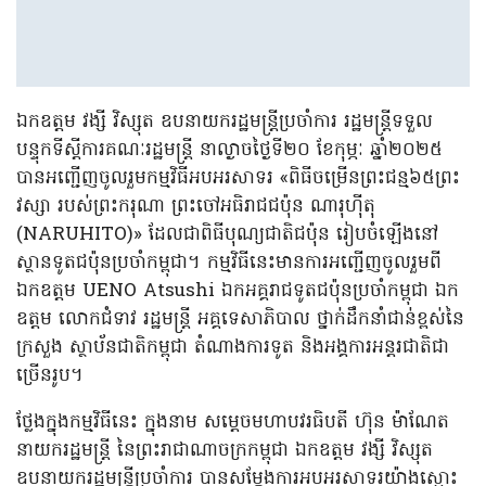
ឯកឧត្តម វង្សី វិស្សុត ឧបនាយករដ្ឋមន្រ្តីប្រចាំការ រដ្ឋមន្រ្តីទទួល
បន្ទុកទីស្តីការគណៈរដ្ឋមន្រ្តី នាល្ងាចថ្ងៃទី២០ ខែកុម្ភៈ ឆ្នាំ២០២៥
បានអញ្ជើញចូលរួមកម្មវិធីអបអរសាទរ «ពិធីចម្រើនព្រះជន្ម៦៥ព្រះ
វស្សា របស់ព្រះករុណា ព្រះចៅអធិរាជជប៉ុន ណារុហ៊ីតុ
(NARUHITO)» ដែលជាពិធីបុណ្យជាតិជប៉ុន រៀបចំឡើងនៅ
ស្ថានទូតជប៉ុនប្រចាំកម្ពុជា។ កម្មវិធីនេះមានការអញ្ជើញចូលរួមពី
ឯកឧត្តម UENO Atsushi ឯកអគ្គរាជទូតជប៉ុនប្រចាំកម្ពុជា ឯក
ឧត្តម លោកជំទាវ រដ្ឋមន្ត្រី អគ្គទេសាភិបាល ថ្នាក់ដឹកនាំជាន់ខ្ពស់នៃ
ក្រសួង ស្ថាប័នជាតិកម្ពុជា តំណាងការទូត និងអង្គការអន្តរជាតិជា
ច្រើនរូប។
ថ្លែងក្នុងកម្មវិធីនេះ ក្នុងនាម សម្តេចមហាបវរធិបតី ហ៊ុន ម៉ាណែត
នាយករដ្ឋមន្ត្រី នៃព្រះរាជាណាចក្រកម្ពុជា ឯកឧត្តម វង្សី វិស្សុត
ឧបនាយករដ្ឋមន្រ្តីប្រចាំការ បានសម្តែងការអបអរសាទរយ៉ាងស្មោះ