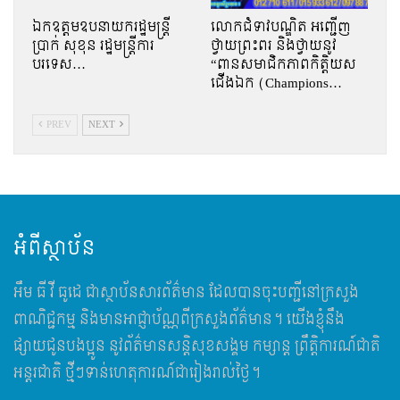
ឯកឧត្តមឧបនាយករដ្ឋមន្រ្តី
លោកជំទាវបណ្ឌិត អញ្ជើញ
ប្រាក់ សុខុន រដ្ឋមន្រ្តីការ
ថ្វាយព្រះពរ និងថ្វាយនូវ
បរទេស…
“ពានសមាជិកភាពកិត្តិយស
ជើងឯក (Champions…
PREV
NEXT
អំពីស្ថាប័ន
អឹម​ ធី វី ធូដេ ជាស្ថាប័នសារព័ត៌មាន ដែលបានចុះបញ្ជីនៅក្រសួង
ពាណិជ្ជកម្ម និងមានអាជ្ញាប័ណ្ណពីក្រសួងព័ត៌មាន។ យើងខ្ញុំនឹង
ផ្សាយជូនបងប្អូន នូវព័ត៌មានសន្តិសុខសង្គម កម្សាន្ត ព្រឹត្តិការណ៍ជាតិ
អន្តរជាតិ ថ្មីៗទាន់ហេតុការណ៍ជារៀងរាល់ថ្ងៃ។