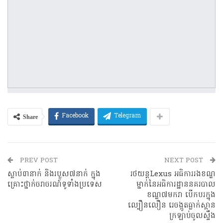
Share
Facebook
Telegram
PREV POST
NEXT POST
ស្លាប់៣នាក់ និងរបួស៧នាក់ ក្នុង
រថយន្តLexus អធិការរងខណ្ឌ
គ្រោះថ្នាក់ចរាចរណ៍ទូទាំងប្រទេស
ម្នាក់នៃអធិការដ្ឋាននគរបាល
ខណ្ឌ៧មករា បើកបរក្នុង
ល្បឿនលឿន រេចង្កូតធ្លាក់ស្ពាន
ក្រឡាប់ចូលស្ទឹង