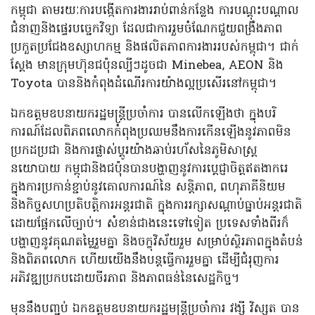
កម្ពុជា តាមរយៈការបង្កើតការងាររាប់ពាន់កន្លែង ការបណ្ដុះបណ្ដាល
ជំនាញនិងផ្ទេរបច្ចេកវិទ្យា ដែលជាការរួមចំណែកជួយពង្រឹងភាព
ប្រកួតប្រជែងឧស្សាហកម្ម និងផលិតភាពការងាររបស់កម្ពុជា។ ជាក់
ស្តែង មានក្រុមហ៊ុនជប៉ុនល្បីៗដូចជា Minebea, AEON និង
Toyota បាននិងកំពុងដំណើរការយ៉ាងល្អប្រសើរនៅកម្ពុជា។
ឯកឧត្តមឧបនាយករដ្ឋមន្ត្រីប្រចាំការ បានលើកឡើងថា ក្នុងបរិ
ការណ៍ដែលពិភពលោកកំពុងប្រឈមនឹងការកើនឡើងនូវភាពមិន
ប្រកដប្រជា និងការផ្លាស់ប្ដូរយ៉ាងឆាប់រហ័សនៃភូមិសាស្ត្រ
នយោបាយ កម្ពុជានិងជប៉ុនបានបង្ហាញនូវការប្ដេជ្ញាចិត្តឥតងាករេ
ក្នុងការប្រកាន់ខ្ជាប់នូវគោលការណ៍នៃ សន្តិភាព, ពហុភាគីនិយម
និងកិច្ចសហប្រតិបត្តិការអន្តរជាតិ ក្នុងការរក្សាសណ្ដាប់ធ្នាប់អន្តរជាតិ
ដោយផ្អែកលើច្បាប់។ សំខាន់ជាងនេះទៅទៀត ប្រទេសទាំងពីរក៏
បង្ហាញនូវគុណតម្លៃរួមគ្នា និងចក្ខុវិស័យរួម សម្រាប់ស្ថិរភាពក្នុងតំបន់
និងពិភពលោក ហើយយើងនឹងបន្តធ្វើការរួមគ្នា ដើម្បីជំរុញការ
អភិវឌ្ឍប្រកបដោយចីរភាព និងភាពធន់នៃសេដ្ឋកិច្ច។
មុននឹងបញ្ចប់ ឯកឧត្តមឧបនាយករដ្ឋមន្ត្រីប្រចាំការ វង្សី វិស្សុត បាន