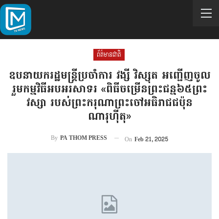
ព័ត៌មានជាតិ
ឧបនាយករដ្ឋមន្រ្តីប្រចាំការ វង្សី វិស្សុត អញ្ជើញចូល
រួមកម្មវិធីអបអរសាទរ «ពិធីចម្រើនព្រះជន្ម៦៥ព្រះ
វស្សា របស់ព្រះករុណាព្រះចៅអធិរាជជប៉ុន
ណារុហ៊ីតុ»
By
PA THOM PRESS
On
Feb 21, 2025