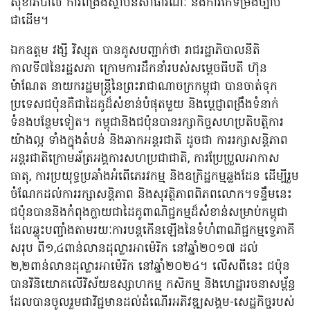
សុខាភិបាល ការពង្រឹងស្ថាប័នសាធារណៈ និងការកែទម្រង់ច្បាប់
ជាដើម។
ឯកឧត្តម វង្សី វិស្សុត បានគូសបញ្ជាក់ថា រាជរដ្ឋាភិបាលនីតិ
កាលទី៧នៃរដ្ឋសភា ក្រោមការដឹកនាំរបស់សម្តេចធីបតី ហ៊ុន
ម៉ាណែត នាយករដ្ឋមន្ត្រីនៃព្រះរាជាណាចក្រកម្ពុជា បានចាត់ទុក
ប្រទេសជប៉ុនគឺជាដៃគូដ៏សំខាន់បំផុតមួយ និងប្តេជ្ញាពង្រឹងទំនាក់
ទំនងបន្ថែមទៀត។ កម្ពុជានិងជប៉ុនបានរក្សាកិច្ចសហប្រតិបត្តិការ
យ៉ាងល្អ ទាំងក្នុងតំបន់ និងឆាកអន្តរជាតិ ដូចជា ការរក្សាសន្តិភាព
អន្តរជាតិក្រោមឆ័ត្រអង្គការសហប្រជាជាតិ, ការប្រែប្រួលអាកាស
ធាតុ, ការប្រយុទ្ធប្រឆាំងអំពើភេរវកម្ម និងឧក្រិដ្ឋកម្មឆ្លងដែន ដើម្បីរួម
ចំណែកដល់ការរក្សាសន្តិភាព និងសុវត្ថិភាពពិភពលោក។ទន្ទឹមនេះ
ជប៉ុនបាននិងកំពុងក្លាយជាដៃគូពាណិជ្ជកម្មដ៏សំខាន់សម្រាប់កម្ពុជា
ដែលឆ្លុះបញ្ចាំងតាមរយៈការបន្តកើនឡើងនៃទំហំពាណិជ្ជកម្មទ្វេភាគី
សរុប ពី១,៤ពាន់លានដុល្លារអាម៉េរិក នៅឆ្នាំ២០១៧ ដល់
២,២ពាន់លានដុល្លារអាម៉េរិក នៅឆ្នាំ២០២៤។ លើសពីនេះ ជប៉ុន
បានវិនិយោគលើវិស័យឧស្សាហកម្ម កសិកម្ម និងហេដ្ឋារចនាសម្ព័ន្ធ
ដែលបានចូលរួមជាវិជ្ជមានដល់ដំណើរអភិវឌ្ឍសង្គម-សេដ្ឋកិច្ចរបស់