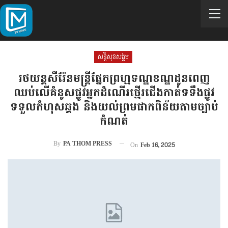
សន្តិសុខសង្គម
រថយន្តសឺរ៉ែនមន្ត្រីផ្នែកព្រហ្មទណ្ឌខណ្ឌដូនពេញ
ឈប់លើគំនូសផ្លូវអ្នកដំណើរថ្មើរជើងកាត់ទទឹងផ្លូវ
ទទួលកំហុសឆ្គង និងយល់ព្រមផាកពិន័យតាមច្បាប់
កំណត់
By
PA THOM PRESS
On
Feb 16, 2025