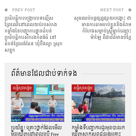
PREV POST
NEXT POST
ប្រតិបត្តិការបង្ក្រាបបទល្មើស
សូមឈប់បន្តផ្សព្វផ្សាយបង្ហោះ ថា
ព្រៃឈើនៅពេលយប់របស់កង
មានការតាមចាប់ខ្លួននិងគំរាម
កម្លាំងនៃបញ្ជាការដ្ឋានតំបន់
កំហែងសម្លាប់ស្រ្តីម្នាក់ឈ្មោះ
ប្រតិបត្តិការសឹករងកំពង់ធំ នៅ
ម៉ាឡៃ គឺជាព័ត៌មានបំភ្លៃ
តំបន់ព្រៃអង់តែន ឃុំបឹងល្វា ស្រុក
សន្ទុក
ព័ត៌មានដែលជាប់ទាក់ទង
សន្តិសុខសង្គម
សន្តិសុខសង្គម
ប្រយ័ត្ន! គ្រោះថ្នាក់ដែលមើល
កម្លាំងទីបញ្ជាការជួរមុខបានរក
មិនឃើញនៅពេលប្រើ Free
ឃើញសាកសពជនរងគ្រោះ