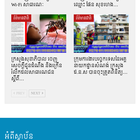
Wi-Fi សាធារណៈ
ឈ្មោះ ផែន សុខហេង…
ព័ត៌មានជាតិ
ព័ត៌មានជាតិ
ក្រសួងសុខាភិបាល ចេញ
ក្រុមការងារបច្ចេកទេសនៃអគ្គ
សេចក្តីជូនដំណឹង និងក្រើន
នាយកដ្ឋានសំណង់ ក្រសួង
រំលឹកដល់សាធារណជន
ដ.ន.ស បានចុះត្រួតពិនិត្យ…
ស្ដីពី…
PREV
NEXT
អំពីស្ថាប័ន