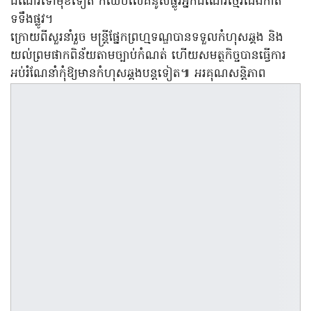
ដំណើរទៅមុខទៀត ក៏ឈប់លើគំនូសផ្លូវអ្នកដំណើរថ្មើរជើងកាត់
ទទឹងផ្លូវ។
ក្រោយពីសួរនាំរួច មន្ត្រីផ្នែកព្រហ្មទណ្ឌបានទទួលកំហុសឆ្គង និង
យល់ព្រមផាកពិន័យតាមច្បាប់កំណត់ ហើយសមត្ថកិច្ចបានធ្វើការ
អប់រំណែនាំកុំឱ្យមានកំហុសឆ្គងបន្តទៀត៕ អរគុណសន្តិភាព