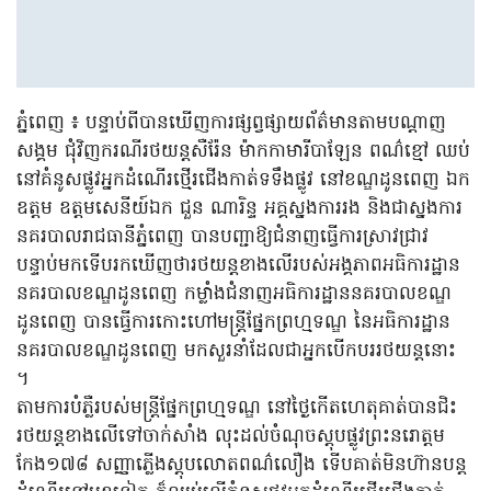
ភ្នំពេញ ៖ បន្ទាប់ពីបានឃើញការផ្សព្វផ្សាយព័ត៌មានតាមបណ្តាញ
សង្គម ជុំវិញករណីរថយន្តសឺរ៉ែន ម៉ាកកាមារីបាឡែន ពណ៌ខ្មៅ ឈប់
នៅគំនូសផ្លូវអ្នកដំណើរថ្មើរជើងកាត់ទទឹងផ្លូវ នៅខណ្ឌដូនពេញ ឯក
ឧត្តម ឧត្តមសេនីយ៍ឯក ជួន ណារិន្ទ អគ្គស្នងការរង និងជាស្នងការ
នគរបាលរាជធានីភ្នំពេញ បានបញ្ជាឱ្យជំនាញធ្វើការស្រាវជ្រាវ
បន្ទាប់មកទើបរកឃើញថារថយន្តខាងលើរបស់អង្គភាពអធិការដ្ឋាន
នគរបាលខណ្ឌដូនពេញ កម្លាំងជំនាញអធិការដ្ឋាននគរបាលខណ្ឌ
ដូនពេញ បានធ្វើការកោះហៅមន្ត្រីផ្នែកព្រហ្មទណ្ឌ នៃអធិការដ្ឋាន
នគរបាលខណ្ឌដូនពេញ មកសួរនាំដែលជាអ្នកបើកបររថយន្តនោះ
។
តាមការបំភ្លឺរបស់មន្ត្រីផ្នែកព្រហ្មទណ្ឌ នៅថ្ងៃកើតហេតុគាត់បានជិះ
រថយន្តខាងលើទៅចាក់សាំង លុះដល់ចំណុចស្តុបផ្លូវព្រះនរោត្តម
កែង១៧៨ សញ្ញាភ្លើងស្តុបលោតពណ៌លឿង ទើបគាត់មិនហ៊ានបន្ត