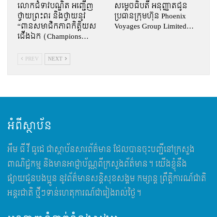
លោកជំទាវបណ្ឌិត អញ្ជើញ
សម្តេចធិបតី អនុញ្ញាតជូន
ថ្វាយព្រះពរ និងថ្វាយនូវ
ប្រធានក្រុមហ៊ុន Phoenix
“ពានសមាជិកភាពកិត្តិយស
Voyages Group Limited…
ជើងឯក (Champions…
PREV
NEXT
អំពីស្ថាប័ន
អឹម​ ធី វី ធូដេ ជាស្ថាប័នសារព័ត៌មាន ដែលបានចុះបញ្ជីនៅក្រសួង
ពាណិជ្ជកម្ម និងមានអាជ្ញាប័ណ្ណពីក្រសួងព័ត៌មាន។ យើងខ្ញុំនឹង
ផ្សាយជូនបងប្អូន នូវព័ត៌មានសន្តិសុខសង្គម កម្សាន្ត ព្រឹត្តិការណ៍ជាតិ
អន្តរជាតិ ថ្មីៗទាន់ហេតុការណ៍ជារៀងរាល់ថ្ងៃ។