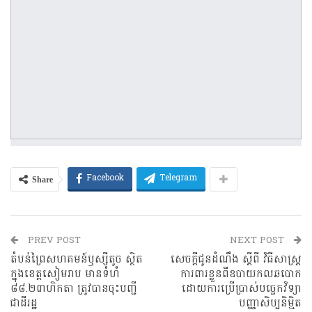
Share
Facebook
Telegram
PREV POST
NEXT POST
តំបន់ព្រៃសហគមន៍ឫស្សីតូច ស្ថិត
សេចក្តីជូនដំណឹង ស្តីពី វិធីសាស្ត្រ
ក្នុងខេត្តសៀមរាប មានទំហំ
ការពារខ្លួនពីឧបាយកលឆបោក
៨៨.២៣ហិកតា ត្រូវបានចុះបញ្ជី
ដោយការប្រើប្រាស់បច្ចេកវិទ្យា
ជាដីរដ្ឋ
បញ្ញាសិប្បនិម្មិត