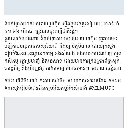
តំបន់ព្រៃសហគមន៍លេមប្រហ៊ូត ស្ថិតក្នុងខេត្តសៀមរាប មានទំហំ
៩១.៦៦ ហិកតា ត្រូវបានចុះបញ្ជីជាដីរដ្ឋ។
គួរបញ្ជាក់ផងដែរថា តំបន់ព្រៃសហគមន៍លេមប្រហ៊ូត ត្រូវបានចុះ
បញ្ជីតាមបច្ចេកទេសសុរិយោដី និងច្បាប់ភូមិបាល ដោយក្រសួង
រៀបចំដែនដី នគរូបនីយកម្ម និងសំណង់ និងកាន់កាប់ដោយក្រសួង
កសិកម្ម រុក្ខាប្រមាញ់ និងនេសាទ ដោយមានការគ្រប់គ្រងពីក្រសួង
សេដ្ឋកិច្ច និងហិរញ្ញវត្ថុ ទៅតាមច្បាប់ជាធរមាន៕ អរគុណសន្តិភាព
#ចះបញ្ជីដីធ្លីបញ្ចប់​ #សេវាគាប់ចិត្ត​ #បរយាកាសគ្មានវិវាទ​ #កអក​
#ករសួងរៀបចំដែនដីនគរូបនីយកម្មនិងសំណង់​ #MLMUPC