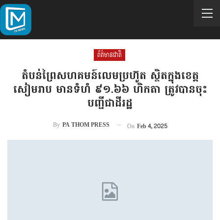
ព័ត៌មានជាតិ
តំបន់ព្រៃសហគមន៍លេមប្រហ៊ូត ស្ថិតក្នុងខេត្ត
សៀមរាប មានទំហំ ៩១.៦៦ ហិកតា ត្រូវបានចុះ
បញ្ជីជាដីរដ្ឋ
By
PA THOM PRESS
On
Feb 4, 2025