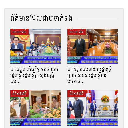
ព័ត៌មានដែលជាប់ទាក់ទង
ព័ត៌មានជាតិ
ព័ត៌មានជាតិ
ឯកឧត្តម កើត រិទ្ធ ឧបនាយក
ឯកឧត្តមឧបនាយករដ្ឋមន្រ្តី
រដ្ឋមន្ត្រី រដ្ឋមន្ត្រីក្រសួងយុត្តិ
ប្រាក់ សុខុន រដ្ឋមន្រ្តីការ
ធម៌…
បរទេស…
ព័ត៌មានជាតិ
ព័ត៌មានជាតិ